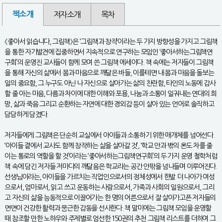
책소개
저자소개
목차
《좋아서 읽습니다, 그림책》은 ‘그림책과 창작’이라는 두 가지 방향성을 가지고 그림책
을 통한 자기발견에 집중하면서 지속적으로 연구하는 모임인 ‘좋아서하는그림책연
구회’의 운영진 교사들이 함께 모여 쓴 그림책 에세이다. 책 속에는 저자들이 그림책
을 통해 자신의 삶에서 몸과 마음으로 깨달은 바들, 이를테면 내 몸과 마음을 돌보는
일의 중요함, 그 누구도 아닌 나 자신으로 살아가는 삶의 찬란함, 타인의 노동에 감사
할 줄 아는 마음, 다름과 차이에 대한 이해와 포용, 나눔과 소통이 일궈내는 연대의 희
망, 삶과 죽음 그리고 순환하는 자연에 대한 경외감 등이 살아 있는 언어로 솔직하고
담담하게 담겼다.
저자들에게 그림책은 단순히 교실에서 아이들과 소통하기 위한 매개체를 넘어선다.
‘아이들 곁에서 교사도 함께 창작하는 삶을 살아갈 것’, ‘학교 안과 밖의 온도 차를 줄
이는 통로의 역할을 할 것’이라는 ‘좋아서하는그림책연구회’의 두 가지 운영 철학처럼
책 속에 담긴 저자들 저마다의 깨달음은 학교라는 공간 안팎을 넘나들며 이루어진다.
선생님이라는, 아이들을 가르치는 직업인으로서의 정체성에서 한발 더 나아가 여성
으로서, 엄마로서, 읽고 쓰고 운동하는 사람으로서, 가족과 사회의 일원으로서, 그리
고 자신의 삶을 능동적으로 이끌어가는 한 명의 어른으로서 잘 살아가고픈 저자들의
면면이 건강한 활력과 뭉근한 감동을 선사한다. 책 말미에는 그림책 모임을 운영할
때 참조할 만한 노하우와 주제별로 엄선한 150권의 추천 그림책 리스트를 더하여 그