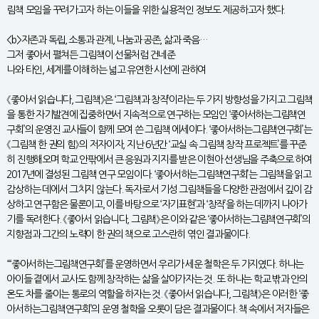
림책 모임을 꾸려가고자 하는 이들을 위한 실용적인 정보도 제공하고자 했다.
<b>자존과 독립, 소통과 관계, 나눔과 공존, 삶과 죽음…
그저 좋아서 펼쳐든 그림책이 선물처럼 건네준
나와 타인, 세계를 이해하는 넓고 유연한 시선에 관하여
《좋아서 읽습니다, 그림책》은 ‘그림책과 창작’이라는 두 가지 방향성을 가지고 그림책
을 통한 자기발견에 집중하면서 지속적으로 연구하는 모임인 ‘좋아서하는그림책연
구회’의 운영진 교사들이 함께 모여 쓴 그림책 에세이다. ‘좋아서하는그림책연구회’는
《그림책 한 권의 힘》의 저자이자, 지난 6년간 ‘교실 속 그림책 창작 프로젝트’를 꾸준
히 진행해오며 학교 안팎에서 큰 응원과 지지를 받은 이현아 선생님을 주축으로 하여
2017년에 결성된 그림책 연구 모임이다. ‘좋아서하는그림책연구회’는 그림책을 읽고
감상하는 데에서 그치지 않는다. 독자로서 기성 그림책들을 다양한 관점에서 깊이 감
상하고 연구함은 물론이고, 이를 바탕으로 ‘자기표현’과 ‘창작’을 하는 데까지 나아가
기를 독려한다. 《좋아서 읽습니다, 그림책》은 이와 같은 ‘좋아서하는그림책연구회’의
지향점과 그간의 노력이 한 권의 책으로 고스란히 엮인 결과물이다.
“‘좋아서하는그림책연구회’를 운영하면서 우리가 세운 철학은 두 가지였다. 하나는
아이들 곁에서 교사도 함께 창작하는 삶을 살아가자는 것. 또 하나는 학교 밖과 안의
온도 차를 줄이는 통로의 역할을 하자는 것. 《좋아서 읽습니다, 그림책》은 이러한 ‘좋
아서하는그림책연구회’의 운영 철학을 오롯이 담은 결과물이다. 책 속에서 저자들은