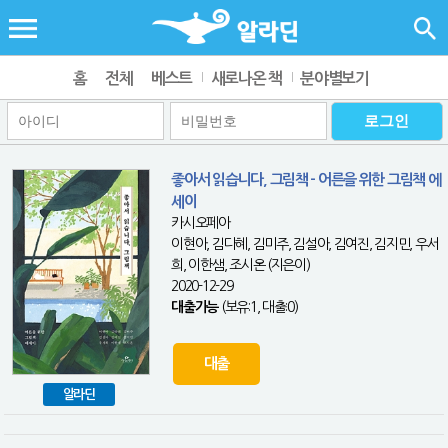
홈
전체
베스트
새로나온 책
분야별보기
좋아서 읽습니다, 그림책 - 어른을 위한 그림책 에
세이
카시오페아
이현아, 김다혜, 김미주, 김설아, 김여진, 김지민, 우서
희, 이한샘, 조시온 (지은이)
2020-12-29
대출가능
(보유:1, 대출:0)
대출
알라딘