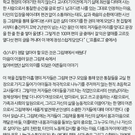
학교 현장의 이야기만 하지 않는다. 교사이기 이전에 자기 삶에 최선을 다하며 사는
한 사람으로서 통찰한 순간을 글로 썼다. 남과 다른 나를 있는 그대로 인정하는 마음,
타인의 입장을 헤아리며 편견 없이 소통하려는 태도, 삶과 죽음의 순환에 대한 시선
등 그림책을 통해 들여다본 사려 깊은 삶의 이야기를 한 권의 책에 모았다. 첫 집필에
서부터 출간까지 꼬박 2년 반이 넘는 시간 동안 이 책의 저자들은 머리를 맞대고 문장
을 한 줄 한 줄 쌓아 올렸다. 그렇게 쓴 100여 편의 글 중에서 잘 익은 열매를 고르듯
열다섯 편의 글을 꺼내어 이 책에 정성스럽게 담았다.” (_‘프롤로그’ 중에서)
<b>‘내가 정말 알아야 할 모든 것은 그림책에서 배웠다’
마음이 이끌려 읽은 그림책 속에서
잃어버렸던 삶의 의미를 되찾은 어른들의 이야기
이 책을 집필한 아홉 명의 저자들은 그림책 연구 모임을 통해 얻은 통찰들을 교실 현
장으로 가지고 들어가 아이들과 적극적으로 나누기를 주저하지 않는 현직 초등학교
교사들이다. 그렇지만 저자들은 아이들을 가르치는 직업인으로서의 선생님이라는
정체성에서 한발 더 나아가 여성으로서, 엄마로서, 읽고 쓰고 운동하는 사람으로서,
가족과 사회의 일원으로서, 그리고 자신의 삶을 능동적으로 이끌어가는 한 명의 어른
으로서 그림책에서 새롭게 발견해낸 인생의 소중한 가치들에 대해 이야기한다. 《좋
아서 읽습니다, 그림책》에는 저자들이 그림책을 통해 자신의 삶에서 몸과 마음으로
깨달은 바들, 이를테면 내 몸과 마음을 돌보는 일의 중요함, 그 누구도 아닌 나 자신으
로 살아가는 삶의 찬란함, 타인의 노동에 감사할 줄 아는 마음, 다름과 차이에 대한 이