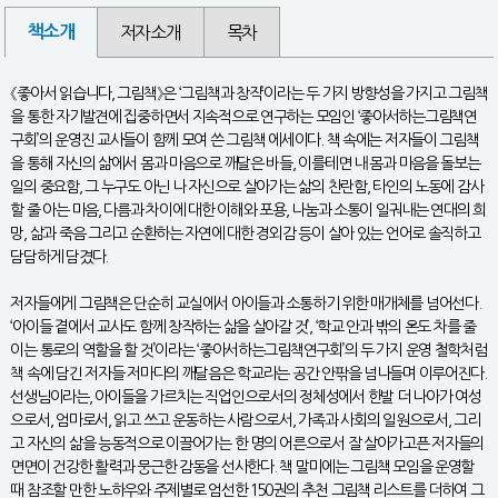
책소개
저자소개
목차
《좋아서 읽습니다, 그림책》은 ‘그림책과 창작’이라는 두 가지 방향성을 가지고 그림책
을 통한 자기발견에 집중하면서 지속적으로 연구하는 모임인 ‘좋아서하는그림책연
구회’의 운영진 교사들이 함께 모여 쓴 그림책 에세이다. 책 속에는 저자들이 그림책
을 통해 자신의 삶에서 몸과 마음으로 깨달은 바들, 이를테면 내 몸과 마음을 돌보는
일의 중요함, 그 누구도 아닌 나 자신으로 살아가는 삶의 찬란함, 타인의 노동에 감사
할 줄 아는 마음, 다름과 차이에 대한 이해와 포용, 나눔과 소통이 일궈내는 연대의 희
망, 삶과 죽음 그리고 순환하는 자연에 대한 경외감 등이 살아 있는 언어로 솔직하고
담담하게 담겼다.
저자들에게 그림책은 단순히 교실에서 아이들과 소통하기 위한 매개체를 넘어선다.
‘아이들 곁에서 교사도 함께 창작하는 삶을 살아갈 것’, ‘학교 안과 밖의 온도 차를 줄
이는 통로의 역할을 할 것’이라는 ‘좋아서하는그림책연구회’의 두 가지 운영 철학처럼
책 속에 담긴 저자들 저마다의 깨달음은 학교라는 공간 안팎을 넘나들며 이루어진다.
선생님이라는, 아이들을 가르치는 직업인으로서의 정체성에서 한발 더 나아가 여성
으로서, 엄마로서, 읽고 쓰고 운동하는 사람으로서, 가족과 사회의 일원으로서, 그리
고 자신의 삶을 능동적으로 이끌어가는 한 명의 어른으로서 잘 살아가고픈 저자들의
면면이 건강한 활력과 뭉근한 감동을 선사한다. 책 말미에는 그림책 모임을 운영할
때 참조할 만한 노하우와 주제별로 엄선한 150권의 추천 그림책 리스트를 더하여 그