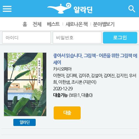
홈
전체
베스트
새로나온 책
분야별보기
좋아서 읽습니다, 그림책 - 어른을 위한 그림책 에
세이
카시오페아
이현아, 김다혜, 김미주, 김설아, 김여진, 김지민, 우서
희, 이한샘, 조시온 (지은이)
2020-12-29
대출가능
(보유:1, 대출:0)
대출
알라딘