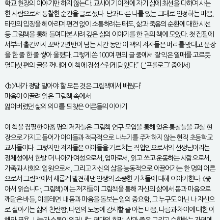
학교 현장의 이야기만 하지 않는다. 교사이기 이전에 자기 삶에 최선을 다하며 사는
한 사람으로서 통찰한 순간을 글로 썼다. 남과 다른 나를 있는 그대로 인정하는 마음,
타인의 입장을 헤아리며 편견 없이 소통하려는 태도, 삶과 죽음의 순환에 대한 시선
등 그림책을 통해 들여다본 사려 깊은 삶의 이야기를 한 권의 책에 모았다. 첫 집필에
서부터 출간까지 꼬박 2년 반이 넘는 시간 동안 이 책의 저자들은 머리를 맞대고 문장
을 한 줄 한 줄 쌓아 올렸다. 그렇게 쓴 100여 편의 글 중에서 잘 익은 열매를 고르듯
열다섯 편의 글을 꺼내어 이 책에 정성스럽게 담았다.” (_‘프롤로그’ 중에서)
<b>‘내가 정말 알아야 할 모든 것은 그림책에서 배웠다’
마음이 이끌려 읽은 그림책 속에서
잃어버렸던 삶의 의미를 되찾은 어른들의 이야기
이 책을 집필한 아홉 명의 저자들은 그림책 연구 모임을 통해 얻은 통찰들을 교실 현
장으로 가지고 들어가 아이들과 적극적으로 나누기를 주저하지 않는 현직 초등학교
교사들이다. 그렇지만 저자들은 아이들을 가르치는 직업인으로서의 선생님이라는
정체성에서 한발 더 나아가 여성으로서, 엄마로서, 읽고 쓰고 운동하는 사람으로서,
가족과 사회의 일원으로서, 그리고 자신의 삶을 능동적으로 이끌어가는 한 명의 어른
으로서 그림책에서 새롭게 발견해낸 인생의 소중한 가치들에 대해 이야기한다. 《좋
아서 읽습니다, 그림책》에는 저자들이 그림책을 통해 자신의 삶에서 몸과 마음으로
깨달은 바들, 이를테면 내 몸과 마음을 돌보는 일의 중요함, 그 누구도 아닌 나 자신으
로 살아가는 삶의 찬란함, 타인의 노동에 감사할 줄 아는 마음, 다름과 차이에 대한 이