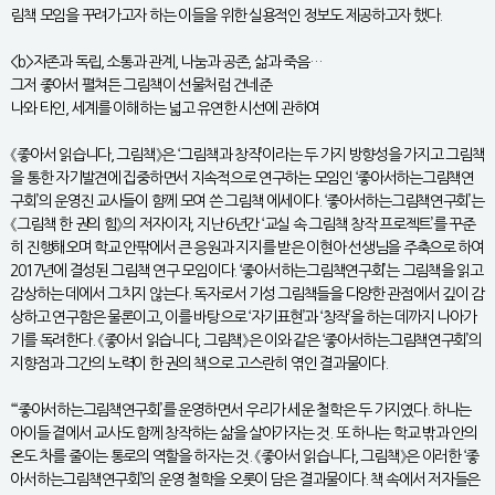
림책 모임을 꾸려가고자 하는 이들을 위한 실용적인 정보도 제공하고자 했다.
<b>자존과 독립, 소통과 관계, 나눔과 공존, 삶과 죽음…
그저 좋아서 펼쳐든 그림책이 선물처럼 건네준
나와 타인, 세계를 이해하는 넓고 유연한 시선에 관하여
《좋아서 읽습니다, 그림책》은 ‘그림책과 창작’이라는 두 가지 방향성을 가지고 그림책
을 통한 자기발견에 집중하면서 지속적으로 연구하는 모임인 ‘좋아서하는그림책연
구회’의 운영진 교사들이 함께 모여 쓴 그림책 에세이다. ‘좋아서하는그림책연구회’는
《그림책 한 권의 힘》의 저자이자, 지난 6년간 ‘교실 속 그림책 창작 프로젝트’를 꾸준
히 진행해오며 학교 안팎에서 큰 응원과 지지를 받은 이현아 선생님을 주축으로 하여
2017년에 결성된 그림책 연구 모임이다. ‘좋아서하는그림책연구회’는 그림책을 읽고
감상하는 데에서 그치지 않는다. 독자로서 기성 그림책들을 다양한 관점에서 깊이 감
상하고 연구함은 물론이고, 이를 바탕으로 ‘자기표현’과 ‘창작’을 하는 데까지 나아가
기를 독려한다. 《좋아서 읽습니다, 그림책》은 이와 같은 ‘좋아서하는그림책연구회’의
지향점과 그간의 노력이 한 권의 책으로 고스란히 엮인 결과물이다.
“‘좋아서하는그림책연구회’를 운영하면서 우리가 세운 철학은 두 가지였다. 하나는
아이들 곁에서 교사도 함께 창작하는 삶을 살아가자는 것. 또 하나는 학교 밖과 안의
온도 차를 줄이는 통로의 역할을 하자는 것. 《좋아서 읽습니다, 그림책》은 이러한 ‘좋
아서하는그림책연구회’의 운영 철학을 오롯이 담은 결과물이다. 책 속에서 저자들은