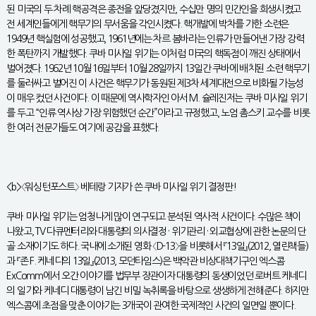
된 미국의 두 차례 핵공격은 종전을 앞당겼지만, 수십만 명의 민간인을 희생시켰고
전 세계인들에게 핵무기의 무서움을 각인시켰다. 핵개발에 박차를 가한 소련은
1949년 핵실험에 성공했고, 1961년에는 차르 봄바라는 인류가 만들어낸 가장 강력
한 폭탄까지 개발했다. 쿠바 미사일 위기는 이처럼 미국의 핵독점이 깨진 상태에서
벌어졌다. 1962년 10월 16일부터 10월 28일까지 13일간 쿠바에 배치된 소련 핵무기
를 둘러싸고 벌어진 이 사건은 핵무기가 동원된 제3차 세계대전으로 비화될 가능성
이 매우 컸던 사건이다. 이 때문에 역사학자인 아서 M. 슐레진저는 쿠바 미사일 위기
를 두고 “인류 역사상 가장 위험했던 순간”이라고 규정했고, 노엄 촘스키 교수를 비롯
한 여러 전문가들도 여기에 공감을 표했다.
<b>〈워싱턴포스트〉 베테랑 기자가 쓴 쿠바 미사일 위기 결정판!
쿠바 미사일 위기는 엄청나게 많이 연구되고 분석된 역사적 사건이다. 수많은 책이
나왔고, TV 다큐멘터리와 대통령의 의사결정 · 위기관리 · 외교협상에 관한 논문의 단
골 소재이기도 하다. 국내에 소개된 영화 〈D-13〉을 비롯해서 『13일』(2012, 열린책들)
과 『존 F. 케네디의 13일』(2013, 모던타임스)은 백악관 비상대책기구인 엑스콤
ExComm에서 오간 이야기를 법무부 장관이자 대통령의 동생이었던 로버트 케네디
의 일기와 케네디 대통령이 남긴 비밀 녹취록을 바탕으로 생생하게 전해준다. 하지만
엑스콤에 초점을 맞춘 이야기는 3개국이 관여한 국제적인 사건의 일면일 뿐이다.