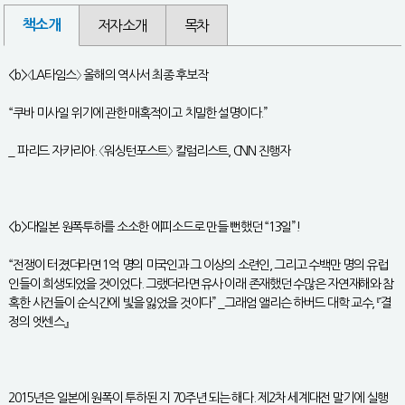
책소개
저자소개
목차
<b>〈LA타임스〉 올해의 역사서 최종 후보작
“쿠바 미사일 위기에 관한 매혹적이고 치밀한 설명이다.”
_ 파리드 자카리아. 〈워싱턴포스트〉 칼럼리스트, CNN 진행자
<b>대일본 원폭투하를 소소한 에피소드로 만들 뻔했던 “13일”!
“전쟁이 터졌더라면 1억 명의 미국인과 그 이상의 소련인, 그리고 수백만 명의 유럽
인들이 희생되었을 것이었다. 그랬더라면 유사 이래 존재했던 수많은 자연재해와 참
혹한 사건들이 순식간에 빛을 잃었을 것이다” _그래엄 앨리슨 하버드 대학 교수, 『결
정의 엣센스』
2015년은 일본에 원폭이 투하된 지 70주년 되는 해다. 제2차 세계대전 말기에 실행