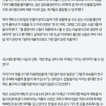
다며 대통령을 몰아붙이는 공군 참모총장(커티스 르메이) 등 역사적 인물을 입체적
으로 묘사함으로써 배경 지식이 없는 독자들도 몰입할 수 있게 했다.
여러 에피소드와 많은 인물이 얽히고설켜 자칫 장황해 질 수도 있는 사건을 흡인력
있게 풀어낸 이 작품을 두고 미국 언론은 “존 르 카레, 그레엄 그린 같은 소설가를 떠
올리게 한다”, “톰 클랜시의 스릴러 작품에서나 볼 수 있는 서술 방식으로 굉장히 상
세하게” 썼다고 평가했다. 실제로 『0시 1분 전』은 미국에서 출간된 수많은 쿠바 미사
일 위기 관련 책 가운데 대중적으로도 가장 많이 읽힌 작품이다.
<b>새로 밝혀진 사실과 신화 - 개전 첫날, 관타나모 미 해군 기지는 잿더미가 될 수 있
었다!
저자가 이 책을 쓰기로 마음먹었을 때 가장 많이 받은 질문은 “그렇게 속속들이 연구
된 주제에 새롭게 할 말이 뭐가 있냐?”는 것이었다. 집필을 마친 저자는 방대한 연구
에도 불구하고 새롭게 밝혀낸 사실이 많았다고 단언한다.
책은 소련군의 핵탄두 은닉 장소와 관타나모 미 해군 기지에 대한 핵공격 계획을 처
음으로 밝혀냈다. FKR이라는 이름의 소련군 크루즈 핵미사일은 히로시마에 투하된
핵폭탄과 유사한 위력을 갖고 있어 단 한 발로 주요 군사 기지 한 곳을 초토화시킬 수