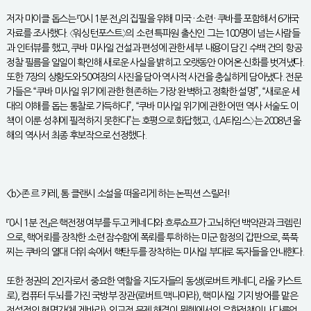
저자 마이클 돕스는 『0시 1분 전』의 집필을 위해 미국 · 소련 · 쿠바를 포함해서 6개국
자료를 조사했다. 〈워싱턴포스트〉의 소련 특파원 출신인 그는 100명이 넘는 사람들
과 인터뷰를 했고, 쿠바 미사일 건설과 편성에 관한 세부 내용이 담긴 수백 건의 항공
정찰 필름을 일일이 확인해 새로운 사실을 밝히고 오랫동안 이어온 신화를 벗겨냈다.
또한 7장의 상황도와 50여장의 사진을 담아 역사적 사건을 충실하게 담아냈다. 전문
가들은 “쿠바 미사일 위기에 관한 현존하는 가장 완벽하고 정확한 설명”, “새로운 세
대의 이해를 돕는 통찰로 가득하다”, “쿠바 미사일 위기에 관한 어떤 역사 서술도 이
책이 이룬 성취에 필적하지 못한다”는 호평으로 화답했고, 〈LA타임스〉는 2008년 올
해의 역사서 최종 후보작으로 선정했다.
<b>존 르 카레, 톰 클랜시 소설을 떠올리게 하는 논픽션 스릴러!
『0시 1분 전』은 핵전쟁 여부를 두고 케네디와 흐루쇼프가 고뇌하던 백악관과 크렘린
으로, 핵어뢰를 장착한 소련 잠수함에 폭뢰를 투하하는 미군 함정의 갑판으로, 푹푹
찌는 쿠바의 열대 더위 속에서 핵탄두를 장착하는 미사일 부대로 독자들을 안내한다.
또한 정권의 2인자로서 중요한 역할을 지도자들의 동생(로버트 케네디, 라울 카스트
로), 컴퓨터 두뇌를 가진 국방부 장관(로버트 맥나마라), 핵미사일 기지 방어를 맡은
전설적인 혁명가(체 게바라), 외교적 문제 해결이 뮌헨에서의 유화정책이나 다름없