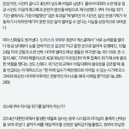
있었지만, 사건이 끝나고 40년이 넘도록 비밀로 남았다. 몰츠비 대위의 소련 영공 침
공 사건도 미공개 회고록과 관련자 증언을 바탕으로 재구성했다. 쿠바 미사일 위기
기간 중에서도 가장 아찔했던 “검은 토요일”에 벌어진 이 사건은, 일단 전쟁기계가 작
동하기 시작하면 얘기치 못한 모든 일이 벌어질 수 있다는 사실을 상징적으로 보여준
다.
여러 신화들도 벗겨냈다. 딘 러스크 국무부 장관이 엑스콤에서 “서로 눈싸움을 벌이
다 방금 상대방이 눈을 깜박거린 것 같군요”라고 말한 것으로 알려져 유명해진, 10월
24일 미국 군함과 소련 선박 사이에 벌어진 해상 충돌은 허구였다(p.161-169). 존 스
칼리 ABC 기자와 페클리소프 KGB 워싱턴 지국장간의 막후 접촉이 위기 해소에 중요
한 역할을 했다는 것도 신화다. 국가간 외교에서 비밀 대화의 중요성을 강조할 때 종
종 언급되는 이 에피소드는 “한 차례 실수가 핵전쟁으로 이어질 수 있는 시기에 모스
크바와 워싱턴 사이에 이루어진 전형적인 의사소통 왜곡 사례일 뿐”이었다(p.285-
289).
<b>왜 쿠바 미사일 위기를 알아야 하는가?
2014년 대한민국에서 발생한 세월호 참사는 정부 시스템과 리더십의 총체적 난맥상
을 보여 주었다. 끝까지 배를 책임져야 할 선장은 일찌감치 탈출했고, 정부의 부실한