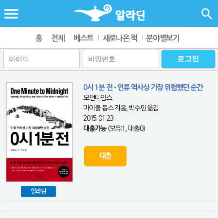
홈
전체
베스트
새로나온 책
분야별보기
0시 1분 전 - 인류 역사상 가장 위험했던 순간
모던타임스
마이클 돕스 지음, 박수민 옮김
2015-01-23
대출가능
(보유:1, 대출:0)
대출
알라딘