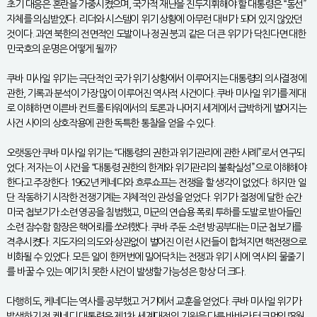
초기 대응은 혼란을 가중시켰으며, 국가적 재난을 진두지휘해야 할 대통령은 “동선”
자체를 의심받았다. 리더와 시스템이 위기 상황에 아무런 대비가 되어 있지 않았던
것이다. 과연 북한의 전면적인 도발이나 정권 붕괴 같은 더 큰 위기가 닥친다면 대한
민국호의 운명은 어떻게 될까?
쿠바 미사일 위기는 극단적인 국가 위기 상황에서 이루어지는 대통령의 의사결정에
관한, 기록과 분석이 가장 많이 이루어진 역사적 사건이다. 쿠바 미사일 위기를 제대
로 이해하면 이른바 컨트롤 타워에서의 토론과 나머지 세계에서 급박하게 벌어지는
사건 사이의 상호작용에 관한 독특한 통찰을 얻을 수 있다.
오랫동안 쿠바 미사일 위기는 “대통령의 권한과 위기관리에 관한 사례”로서 연구되
었다. 저자는 이 사건을 “대통령 권한의 한계와 위기관리의 불확실성”으로 이해해야
한다고 주장한다. 1962년 케네디와 흐루쇼프는 전쟁을 할 생각이 없었다. 하지만 일
단 작동하기 시작한 전쟁기계는 자체적인 관성을 얻었다. 위기가 절정에 달한 순간
미국 첩보기가 소련 영공을 침범했고, 미군의 연습용 폭뢰 투하를 도발로 받아들인
소련 잠수함 함장은 핵어뢰를 쏘려했다. 쿠바 주둔 소련 방공부대는 미군 첩보기를
격추시켰다. 지도자의 의도와 상관없이 벌어진 이런 사건들이 합쳐지면 핵전쟁으로
비화될 수 있었다. 모든 일이 한꺼번에 밀어닥치는 전쟁과 위기 시에 역사의 물줄기
를 바꿀 수 있는 예기치 못한 사건이 발생할 가능성은 항상 더 크다.
다행히도, 케네디는 역사를 공부했고 거기에서 교훈을 얻었다. 쿠바 미사일 위기가
발생하기 전 케네디 대통령은 제1차 세계대전의 기원을 다룬 바바라 터크먼의 『8월