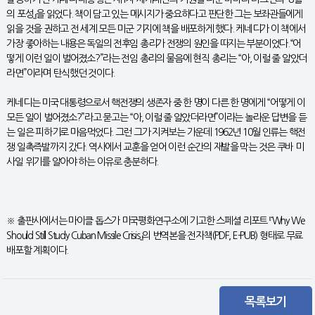
의 포성』을 읽었다. 책이 담고 있는 메시지가 중요하다고 판단한 그는 보좌관들에게
읽을 것을 권하고 전 세계 모든 미군 기지에 책을 배포하게 했다. 케네디가 이 책에서
가장 좋아하는 내용은 독일의 전후임 총리가 전쟁의 원인을 따지는 부분이었다.“어
떻게 이런 일이 벌어졌소?”라는 전임 총리의 물음에 현직 총리는 “아, 이럴 줄 알았더
라면”이라며 탄식했던 것이다.
케네디는 미국 대통령으로서 핵전쟁의 생존자 중 한 명이 다른 한 명에게 “어떻게 이
모든 일이 벌어졌소?”라고 묻고는 “아, 이럴 줄 알았더라면”이라는 놀라운 답변을 듣
는 일은 피하기로 마음먹었다. 그런 그가 지켜보는 가운데 1962년 10월 인류는 핵전
쟁 일촉즉발까지 갔다. 역사에서 교훈을 얻어 이런 순간의 재발을 막는 것은 쿠바 미
사일 위기를 알아야 하는 이유로 충분하다.
※ 출판사에서는 마이클 돕스가 미국평화연구소에 기고한 스페셜 리포트 『Why We
Should Still Study Cuban Missile Crisis』의 번역본을 전자책(PDF, E-PUB) 형태로 무료
배포할 계획이다.
목록보기