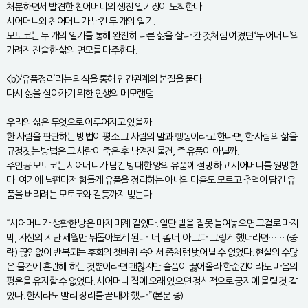
처분하면서 발견한 친어머니의 생전 일기장이 도착한다.
시어머니와 친어머니가 남긴 두 개의 일기.
모토코는 두 개의 일기를 통해 완전히 다른 삶을 살다 간 것처럼 여겼던 ‘두 어머니’의
가려진 진솔한 삶의 면모를 마주한다.
<b>‘유품정리’라는 의식을 통해 인간관계의 본질을 묻다
다시 삶을 살아가기 위한 인생의 메모랜덤
우리의 삶은 무엇으로 이루어지고 있을까.
한 사람을 판단하는 방법이 평소 그 사람의 말과 행동이라고 한다면, 한 사람의 삶을
규정짓는 방법은 그 사람이 죽은 후 남겨진 물건, 즉 유품이 아닐까.
주인공 모토코는 시어머니가 남긴 방대한 양의 유품에 절망하고 시어머니를 원망한
다. 여기에 남편마저 힘들게 유품을 정리하는 아내의 마음도 모르고 추억이 담긴 유
품을 버리려는 모토코와 갈등까지 빚는다.
“시어머니가 생활한 방은 마치 마계 같았다. 일단 발을 잘못 들여놓으면 그걸로 마지
막, 자신의 지난 세월만 뒤돌아보게 된다. 더, 좀더, 아 그때 그렇게 했더라면…… (중
략) 끊임없이 반복되는 후회의 쳇바퀴 속에서 좀처럼 벗어날 수 없었다. 현실의 수많
은 물건에 혼란해 하는 것뿐이라면 괜찮지만 슬픔이 끓어올라 한순간이라도 마음의
평온을 유지할 수 없었다. 시어머니 집에 오래 있으면 정신적으로 궁지에 몰릴 것 같
았다. 한시라도 빨리 정리를 끝내야 했다.”(본문 중)