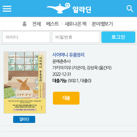
홈
전체
베스트
새로나온 책
분야별보기
시어머니 유품정리
문예춘추사
가키야 미우 (지은이), 강성욱 (옮긴이)
2022-12-31
대출가능
(보유:1, 대출:0)
대출
알라딘