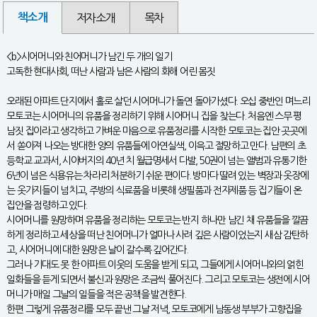
책소개
저자소개
목차
<b>시어머니와 친어머니가 남긴 두 개의 일기
고독한 현대사회, 떠난 사람과 남은 사람의 화해 어린 몸짓
오래된 아파트 단지에서 홀로 살던 시어머니가 돌연 돌아가셨다. 오십 중반인 며느리
모토코는 시어머니의 유품을 정리하기 위해 시어머니 집을 찾는다. 처음엔 스무 평
남짓 집이라고 생각하고 가벼운 마음으로 유품정리를 시작한 모토코는 집안 곳곳에
서 쏟아져 나오는 방대한 양의 유품들에 아연실색, 이윽고 절망하고 만다. 남편의 초
등학교 교과서, 시아버지의 40년 치 월급명세서 다발, 50권이 넘는 앨범과 유통기한
6년이 넘은 식용유는 차라리 처분하기 쉬운 편이다. 방마다 딸려 있는 벽장과 옷장에
는 옷가지들이 넘치고, 주방의 식료품을 비롯해 생필품과 전자제품 등 집기들이 온
집안을 점령하고 있다.
시어머니를 원망하며 유품을 정리하는 모토코는 반지 하나만 남긴 채 유품들을 깔끔
하게 정리하고 세상을 떠난 친어머니가 얼마나 사려 깊은 사람이었는지 새삼 감탄하
고, 시어머니에 대한 원망은 날이 갈수록 깊어간다.
그러나 기대도 못 한 아파트 이웃의 도움을 받게 되고, 그들에게 시어머니와의 얽힌
일화들을 듣게 되면서 불신과 원망은 조금씩 풀어진다. 그리고 모토코는 생전에 시어
머니가 매일 그날의 일들을 적은 공책을 발견한다.
한편 그렇게 유품정리를 모두 끝낸 그날 저녁, 모토코에게 남동생 부부가 고향집을