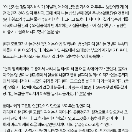
“이 남자는 정말이지 바보가 아닐까. 애초에 남편은 가사에 어두우니 생활이란 게 어
떤 것인지 전혀 알지 못한다. 그에 비해 나는 삼십 년에 걸친 주부생활로 많은 것을 배
웠다. 청소의 수고는 물건 수와 비례한다. 그리고 또 하나. 시어머니 집의 유품정리를
시작하고 물건의 수와 집중력이 반비례하는 사실을 배웠다. 아, 실수했구나. 남편한
테 숨기고 몰래 버려야 했다.”(본문 중)
한편 모토코가 사는 맨션 옆집에는 아침 일찍부터 밤늦게까지 일하는 맞벌이 부부의
아들인 어린 ‘아오’가 있다. 아오는 매일 복도에서 오매불망 부모의 귀가만 기다린다.
모토코는 그런 아오가 늘 마음에 걸리지만 외면하는 일에 익숙하다.
“집의 엘리베이터 구 층에서 내리니 엘리베이터 옆 어둠 속에 아오가 있었다. (중략)
아오는 몇 번이나 현관문에서 얼굴을 내밀고 밖을 살피다 엘리베이터가 있는 곳까지
와서 이제나저제나 부모의 귀가를 기다린다. 그 모습을 볼 때마다 가슴이 저리다. (중
략) 옆을 지나갈 때 아오의 얼굴에 눈물자국이 있는 게 보였다. (중략) 뒷덜미를 잡아
당기는 느낌을 뿌리치며 아오를 등지고 돌아섰다.”(본문 중)
현대사회의 고립된 인간관계의 단면을 보여주는 장면이다.
하지만 이런 단단한 고립의 관계는 시어머니의 유품정리가 절정으로 치달으면서 조
금씩 균열이 생긴다. 그 한가운데에 ‘아오’가 있고 그것을 가능하게 한 것이 아이러니
하게 바로 ‘마계의 소굴’과도 같았던 시어머니의 유품정리라고 할 수 있다.
그리고 저자는 사회가 고도화, 다원화 되어 갈수록 단절되어가는 인간관계의 복원과