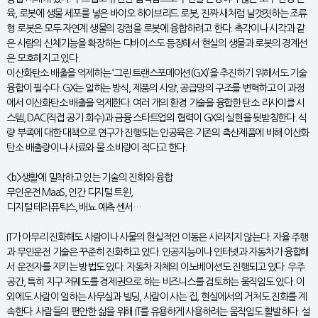
육, 로봇에 생물 세포를 넣은 바이오 하이브리드 로봇, 진짜 새처럼 날갯짓하는 조류
형 로봇은 모두 자연계 생물의 강점을 로봇에 융합하려고 한다. 촉각이나 시각과 같
은 사람의 신체기능을 확장하는 디바이스도 등장해서 현실의 생물과 로봇의 경계선
은 모호해지고 있다.
이산화탄소 배출을 억제하는 ‘그린 트랜스포메이션(GX)’을 추진하기 위해서도 기술
융합이 필수다. GX는 일하는 방식, 제품의 사양, 공급망의 구조를 변혁하고 이 과정
에서 이산화탄소 배출을 억제한다. 여러 개의 환경 기술을 융합한 탄소 리사이클 시
스템, DAC(직접 공기 회수)과 금융 스타트업의 협력이 GX의 실현을 뒷받침한다. 식
량 부족에 대한 대책으로 연구가 진행되는 인공육은 기존의 축산제품에 비해 이산화
탄소 배출량이나 사료와 물 소비량이 적다고 한다.
<b>생활에 밀착하고 있는 기술의 진화와 융합
무인운전 MaaS, 인간 디지털 트윈,
디지털 테라퓨틱스, 배뇨 예측 센서…
IT가 아무리 진화해도 사람이나 사물의 현실적인 이동은 사라지지 않는다. 자율 주행
과 무인운전 기술은 꾸준히 진화하고 있다. 인공지능이나 인터넷과 자동차가 융합해
서 운전자를 지키는 방법도 있다. 자동차 자체의 이노베이션도 진행되고 있다. 우주
공간, 특히 지구 저궤도를 경제권으로 하는 비즈니스를 검토하는 움직임도 있다. 이
외에도 사람이 일하는 사무실과 빌딩, 사람이 사는 집, 현실에서의 거처도 진화를 계
속한다. 사람들의 편안한 삶을 위해 IT를 유용하게 사용하려는 움직임도 활발하다. 설