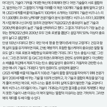
어디인지, 기술이 가져올 거대한 혁신에 주목해야 한다. 어떤 기술들이 서로 융합하
고, 발전하는가? 그 융합이 가져올 미래를 이 책은 100개의 기술을 통해 말하고 있다.
책 《2023 세계를 바꿀 테크놀로지 100》에서 소개하는 100개의 기술은 비즈니스 리
더 1,000명의 조사와 닛케이BP 전문가들이 분석 정리했다. 비즈니스 리더 1,000명에
게 사업 확대나 신규사업 창조의 관점에서 ‘지금(2022년) 중요성이 높은’ 기술과
‘2030년에 중요성이 높은’ 기술을 선택하라고 했다. 그 결과 기대지수가 가장 높은 순
위는 현재(2022년)와 2030년 모두 ‘간호 로봇’을 뽑았다. 응답자의 50% 이상이 중요
성이 높다고 응답했다.
인생 100년 시대라고 한다. 국민 약 세 명 중 한 명이 65세 이상 고령자다. 건강과 함
께 삶의 질을 유지하려면 의료, 간병, 예방까지 포함한 헬스케어의 중요성은 말할 필
요도 없다. 의료 로봇과 복합현실 의료에 대한 기대도 크다. ‘탄소 중립 시스템’, ‘그린
수소’, ‘그린 콘크리트’ 등 GX(그린 트랜스포메이션) 관련도 상위에 올랐다. 이산화탄
소 배출을 차감해서 제로가 되는 탄소 중립 달성이 중요하다. 자동차와 관련한 수소
관련 에너지 기술도 기대된다. ‘양자 컴퓨터’도 상위권에 올랐다.
《2023 세계를 바꿀 테크놀로지 100》은 기술의 융합 움직임을 파악하기 위해 전문가
들이 ‘2030 세계를 바꾸는 기술’을 100개 선정하고, 각 기술과 융합의 특징을 알기 쉽
게 풀어 쓰여진 책으로, 비즈니스는 물론 우리의 삶에 도움이 될만한 기술 교양서다.
특히 비즈니스 리더들이 어느 기술이 기대되는지 답한 결과를 순위로 게재했다. 예상
치 못한 기술이 나온 이유는 이 책이 말하는 ‘융합’의 이유라는 점만 기억하자. 그러면
책의 재미를 두 배 더할 수 있다.