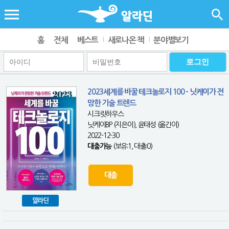
홈
전체
베스트
새로나온 책
분야별보기
2023세계를 바꿀 테크놀로지 100 - 닛케이가 전
망한 기술 트렌드
시크릿하우스
닛케이BP (지은이), 윤태성 (옮긴이)
2022-12-30
대출가능
(보유:1, 대출:0)
대출
알라딘