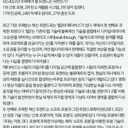
<b>2023년 주목해야 할 트렌드는 무엇인가?
1위 간호 로봇, 2위 탄소 재활용 시스템, 3위 양자 컴퓨터,
17위 인공육, 24위 차세대 원자로, 27위 충전 도로…
최근 가장 주목받는 혁신 트렌드로는 ‘웹3와 메타버스’가 있다. 책에서 첫 번째로 주
목한 트렌드다. ‘웹3’는 기존의 웹 기술에 블록체인 기술을 융합해서 디지털 데이터에
‘소유권’을 부여하는 브레이크 스루(break through, 기술적으로 어려운 문제를 해결
하여 프로젝트를 성공시키는 것)를 가져온다. 예를 들어, 작가는 자신의 디지털 아트
소유권을 관리할 수 있으며, 어떤 웹사이트에서 판매해도 적절한 보상을 받을 가능성
이 있다. 지금까지는 누구나 쉽게 복사할 수 있어 작품이 진품이며, 소유권이 확실하
다는 사실을 증명하기 어려웠다.
‘메타버스’는 사람의 리얼리티를 디지털 공간에 융합한다. 사람의 미세한 표정이나
옷에 잡힌 주름까지 3차원 영상으로 표현하는 볼류메트릭 캡처, 현실의 피사체와 가
상의 배경을 실시간으로 합성하는 버추얼 프로덕션 등의 기술이 개발되고 있다. 영화
나 영상 작품의 품질 향상은 물론이고 ‘무리하게 표현된 가상현실 속을 다소 어색한
동작을 하는 아바타가 움직인다’는 현상은 새로운 기술로 쇄신될 전망이다. IT를 비롯
한 기술이 발전하면서 현실 세계의 피지컬 영역과 가상의 사이버 영역을 융합하기 쉬
워졌다.
두 번째로 주목한 혁신 트렌드는 소프트 로봇과 그린 트랜스포메이션(GX)다. 2023
년 유망 기술 1위는 ‘간호 로봇’이며, ‘의료 로봇’도 상위권에 있다. 이처럼 로봇에 대한
기대는 자못 크다. 로봇에 주목한 이유에는 특히 ‘소프트 로봇’을 비롯한 로봇 기술의
융합 사례에 있다. 부드럽고 유연한 움직임으로 주변을 손상하지 않는 고무 인공 근