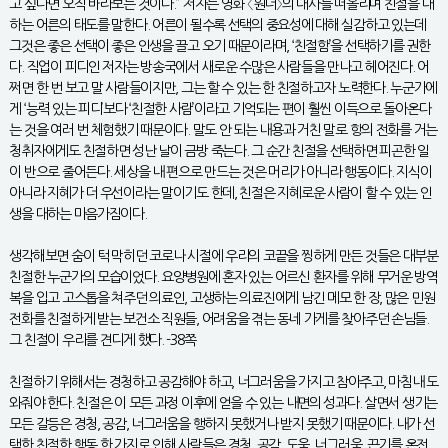
고 싶다면 오직 바라보는 것이다.” 저자는 영화 〈원더〉의 대사를 떠올리며 친절을 대
하는 어른의 태도를 말한다. 어른이 될수록 선택의 중요성에 대해 실감하고 있는데
그것은 좋은 선택이 좋은 인생을 끌고 오기 때문이라며, ‘친절함’을 선택하기를 권한
다. 직업이 피디인 저자는 방송국에서 새로운 수많은 사람들을 만나고 헤어진다. 어
쩌면 한 번 보고 말 사람들이지만, 그는 할 수 있는 한 친절하고자 노력한다. 누군가에
게 ‘능력 있는 피디’보다 ‘친절한 사람’이라고 기억되는 편이 훨씬 이득으로 돌아온다
는 것을 여러 번 체험했기 때문이다. 말도 안 되는 내용과 거친 말로 항의 전화를 거는
청취자에게도 친절하면 성난 날이 금방 죽는다. 그 순간 친절을 선택하면 피곤한 일
이 반으로 줄어든다. 세상을 내 편으로 만드는 것은 머리가 아니라 행동이다. 지식이
아니라 지혜가 더 우선이라는 말이기도 한데, 친절은 지혜로운 사람이 할 수 있는 인
생을 대하는 마음가짐이다.
생각해보면 숨이 턱 막히던 코로나 시절에 우리의 코끝을 찡하게 만든 것들은 대부분
친절한 누군가의 모습이었다. 요양병원에 혼자 있는 어르신 환자를 위해 무거운 방역
복을 입고 고스톱을 쳐주던 의료인, 고생하는 의료진에게 남긴 메모 한 장, 많은 민원
전화를 친절하게 받는 보건소 직원들, 어려움을 겪는 동네 가게를 찾아주던 손님들.
그 친절이 우리를 견디게 했다. -38쪽
친절하기 위해서는 경청하고 공감해야 하고, 너그러움을 가지고 참아주고, 마침내 도
와줘야 한다. 친절은 이 모든 과정 이후에 얻을 수 있는 내면의 성과다. 살면서 생기는
모든 갈등은 경청, 공감, 너그러움을 행하지 못했거나 받지 못했기 때문이다. 내가 선
택한 친절한 행동 한 가지로 인해 사람들은 경청, 공감, 도움, 너그러움, 끈기를 온전