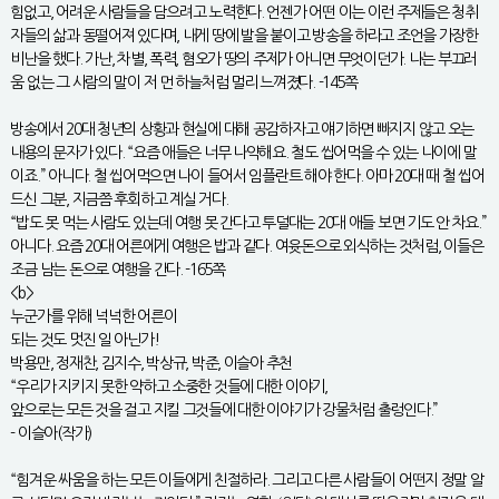
힘없고, 어려운 사람들을 담으려고 노력한다. 언젠가 어떤 이는 이런 주제들은 청취
자들의 삶과 동떨어져 있다며, 내게 땅에 발을 붙이고 방송을 하라고 조언을 가장한
비난을 했다. 가난, 차별, 폭력, 혐오가 땅의 주제가 아니면 무엇이던가. 나는 부끄러
움 없는 그 사람의 말이 저 먼 하늘처럼 멀리 느껴졌다. -145쪽
방송에서 20대 청년의 상황과 현실에 대해 공감하자고 얘기하면 빠지지 않고 오는
내용의 문자가 있다. “요즘 애들은 너무 나약해요. 철도 씹어먹을 수 있는 나이에 말
이죠.” 아니다. 철 씹어먹으면 나이 들어서 임플란트 해야 한다. 아마 20대 때 철 씹어
드신 그분, 지금쯤 후회하고 계실 거다.
“밥도 못 먹는 사람도 있는데 여행 못 간다고 투덜대는 20대 애들 보면 기도 안 차요.”
아니다. 요즘 20대 어른에게 여행은 밥과 같다. 여윳돈으로 외식하는 것처럼, 이들은
조금 남는 돈으로 여행을 간다. -165쪽
<b>
누군가를 위해 넉넉한 어른이
되는 것도 멋진 일 아닌가!
박용만, 정재찬, 김지수, 박상규, 박준, 이슬아 추천
“우리가 지키지 못한 약하고 소중한 것들에 대한 이야기,
앞으로는 모든 것을 걸고 지킬 그것들에 대한 이야기가 강물처럼 출렁인다.”
- 이슬아(작가)
“힘겨운 싸움을 하는 모든 이들에게 친절하라. 그리고 다른 사람들이 어떤지 정말 알