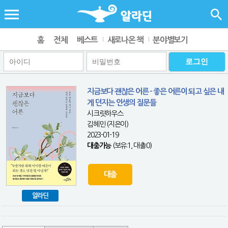
홈
전체
베스트
새로나온 책
분야별보기
지금보다 괜찮은 어른 - 좋은 어른이 되고 싶은 내
게 던지는 인생의 질문들
시크릿하우스
김혜민 (지은이)
2023-01-19
대출가능
(보유:1, 대출:0)
대출
알라딘