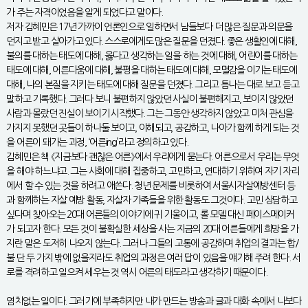
가 주는 자격이었음을 알게 되었다고 말이다.
저자 김혜민은 17년 가까이 언론인으로 일하면서 남들보다 더 많은 질문과 의문을
던지고 받고 살아가고 있다. 스스로에게도 많은 질문을 던졌다. 좋은 생활인에 대해,
불의를 대하는 태도에 대해, 옳다고 생각하는 일을 하는 것에 대해, 어린이를 대하는
태도에 대해, 어른다움에 대해, 불평을 대하는 태도에 대해, 모멸감을 이기는 태도에
대해, 나의 본질을 지키는 태도에 대해 질문을 던졌다. 그리고 틈나는 대로 보고 듣고
말하고 기록했다. 그러다 보니 불편하지 않았던 사실이 불편해지고, 보이지 않았던
사람과 몰랐던 진실이 보이기 시작했다. 그는 그동안 생각하지 않았고 미처 관심을
가지지 못했던 곳들이 하나둘 보이고, 이해되고, 공감하고, 나아가 함께 하게 되는 것
을 어른이 돼가는 과정, ‘어른ing’라고 정의하고 있다.
김혜민은 책 《지금보다 괜찮은 어른》에서 우리에게 묻는다. 어른으로서 우리는 무엇
을 해야 하느냐고. 그는 사회에 대해 집중하고, 고민하고, 연대하기 위하여 자기 자리
에서 할 수 있는 것을 하려고 애쓴다. 청년 문제를 비롯하여 서울시자살예방센터 등
과 함께하는 자살 예방 활동, 자살자 가족들을 위한 활동도 그것이다. 고민 상담하고
싶다며 찾아오는 20대 어른들의 이야기에 귀 기울이고, 롤 모델 대신 페이스메이커
가 되고자 한다. 모든 것이 불확실한 세상을 사는 지금의 20대 어른들에게 희망을 가
지란 말은 도저히 나오지 않는다. 그러나 그들의 고통에 공감하며 취업의 결과는 합/
불 단 두 가지 밖에 없을지라도 취업의 과정은 여러 답이 있음을 얘기해 주려 한다. 서
로를 격려하고 일으켜 세우는 것 역시 어른의 태도라고 생각하기 때문이다.
염치없는 일이다. 그러기에 부족하지만 내가 만드는 방송과 글과 대화 속에서 나보다