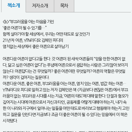
책소개
저자소개
목차
<b>“부끄러움을 아는 마음을 가진
‘좋은 어른’이 될 수 있기를…”
함께 살아가야 할 세상에서, 우리는 어떤 태도로 살 것인가
21년 차 어른, YTN라디오 김혜민 피디의
염치없는 세상에서 좋은 어른으로 살아남기
어른다운 어른이 없다고들 한다. 갓 어른이 된 새싹 어른들의 “믿을 만한 어른이 없
다, 닮고 싶은 어른이 없다”는 푸념에 어른으로서 응답하는 사람은 그리 많아 보이지
않는다. 어른답다는 건 무엇일까? 좋은 어른이란 무엇일까? 어른의 역할은 무엇일
까? 생각이 깊어지는 질문이다.
어른다운 어른, 좋은 어른, 부끄러움을 아는 어른, 염치 있는 어른, 밥값 하는 어른…
YTN라디오 피디로 일하고 있는 저자 김혜민은 책 《지금보다 괜찮은 어른》에서 부끄
러움이 없는 부끄러운 시대를 사는 지금, ‘어른의 태도’에 대해 말한다. 단절과 혐오가
깊어지는 시대에 어른으로서 자신과 타인, 공동체를 어떻게 대해야 하는지, 내가 속
한 이 나라와 지구에서 일어나는 일들을 어떤 태도로 바라보고 행동해야 하는지 고민
하고 질문을 던진다면 지금보다 조금 더 좋은 어른이 될 수 있다는 믿음에서 이 책은
시작됐다.