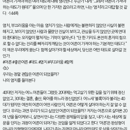
어른이 가져야 하는 여러 태도에 대해 생각한다. 누군가 내게 “그래서 어른이 가져야
하는 태도가 뭔데?” 물으며 단 한 가지만 꼽으라고 하면, 나는 ‘염치’라고 대답할 것 같
다. -144쪽
염치, 부끄러움을 아는 마음. 염치가 있는 사람에게는 불편하지 않았던 사실이 불편
해지고, 보이지 않았던 사람과 몰랐던 진실이 보이고, 관심을 두지 않았던 곳에 연대
와 환대라는 오지랖이 펼쳐지는 기적이 일어난다. “단 한 가지도 온전히 혼자의 힘으
로 할 수 없다는 진리를 뼈저리게 깨닫는 것이 어른이 가져야 하는 기본적인 태도다.”
이 책은 우리에게 묻는다. 함께 살아가야 할 세상에서, 당신은 어떤 태도로 살아갈 것
인가.
#어른 #좋은어른 #태도 #염치 #부끄러움 #함께
<b>
우리는 정말 괜찮은 어른이 되었을까?
나의 염치를 돌아본다
40대인 저자는 여느 어른들이 그랬듯 20대에는 먹고살기 위한 길을 찾기 위해 정신
없었고, 30대는 결혼, 출산, 육아를 하느라 정신없었다. 어느새 ‘불혹’이라 불리는 40
대가 됐지만 여전히 어른이 어떤 사람인지, 어른은 어떻게 살아야 하는지 잘 알 수 없
었다. 우리는 과연 우리가 되고 싶었던 어른이 되었을까? 저자는 어른으로 살아온 20
여 년을 돌이켜보니, 살면서 만나는 다양한 문제들의 답을 찾고, 내가 사는 세상에 질
문을 던지는 과정이 어른이 되어가는 것임을 알게 되었다고 한다. ‘어른’은 완성형이
아니라 진행형의 단어이며, 나이가 주는 자격이 아니라 어떤 태도로 삶을 살아갔는지