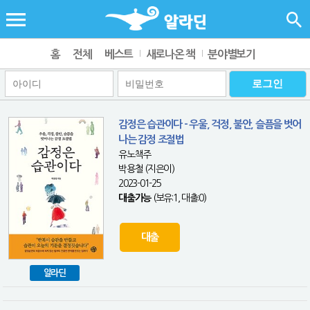
홈
전체
베스트
새로나온 책
분야별보기
감정은 습관이다 - 우울, 걱정, 불안, 슬픔을 벗어
나는 감정 조절법
유노책주
박용철 (지은이)
2023-01-25
대출가능
(보유:1, 대출:0)
대출
알라딘