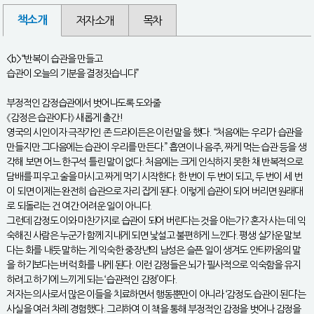
책소개
저자소개
목차
<b>“반복이 습관을 만들고
습관이 오늘의 기분을 결정짓습니다”
부정적인 감정습관에서 벗어나도록 도와줄
《감정은 습관이다》 새롭게 출간!
영국의 시인이자 극작가인 존 드라이든은 이런 말을 했다. “처음에는 우리가 습관을
만들지만 그다음에는 습관이 우리를 만든다.” 흡연이나 음주, 짜게 먹는 습관 등을 생
각해 보면 어느 한구석 틀린 말이 없다. 처음에는 크게 인식하지 못한 채 반복적으로
담배를 피우고 술을 마시고 짜게 먹기 시작한다. 한 번이 두 번이 되고, 두 번이 세 번
이 되면 이제는 완전히 습관으로 자리 잡게 된다. 이렇게 습관이 되어 버리면 원래대
로 되돌리는 건 여간 어려운 일이 아니다.
그런데 감정도 이와 마찬가지로 습관이 되어 버린다는 것을 아는가? 혼자 사는 데 익
숙해진 사람은 누군가 함께 지내게 되면 낯설고 불편하게 느낀다. 평생 살가운 말보
다는 화를 내듯 말하는 게 익숙한 중장년의 남성은 슬픈 일이 생겨도 안타까움의 말
을 하기보다는 버럭 화를 내게 된다. 이런 감정들은 뇌가 필사적으로 익숙함을 유지
하려고 하기에 느끼게 되는 ‘습관적인 감정’이다.
저자는 의사로서 많은 이들을 치료하면서 행동뿐만이 아니라 ‘감정도 습관이 된다’는
사실을 여러 차례 경험했다. 그리하여 이 책을 통해 부정적인 감정을 벗어나 감정을