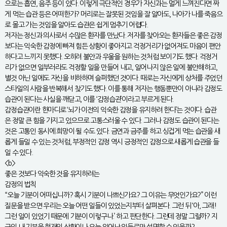
으로는 흡연, 음주 등이 있다. 이렇게 극단적인 경우가 자신과는 멀게 느껴진다면 짜
게 먹는 습관 등은 어떠한가? 머리로는 잘못된 것임을 잘 알아도, 나아가 나를 죽음으
로 몰고 가는 것임을 알아도 습관은 쉽게 멈추기 어렵다.
저자는 정신과 의사로서 수많은 환자를 만났다. 저자를 찾아오는 환자들은 좋은 감정
보다는 익숙한 감정에 빠져 힘든 상황이 좋아지고 걱정거리가 없어져도 마음이 편안
하다고 느끼지 못했다. 오히려 불안과 우울을 원하는 것처럼 보이기도 했다. 걱정거
리가 없으면 일부러라도 걱정할 일을 만들어 내고, 일어나지 않은 일에 불안해하고,
별것 아닌 일에도 자신을 비하하며 슬퍼했던 것이다. 때로는 자신에게 상처를 주었던
스타일의 사람을 반복해서 찾기도 했다. 이를 통해 저자는 행동뿐만이 아니라 감정도
습관이 된다는 사실을 깨닫고, 이를 ‘감정습관’이라고 부르게 된다.
감정습관이란 한마디로 ‘뇌가 이전의 익숙한 감정을 유지하려 한다’는 것이다. 습관
은 정말 큰 힘을 가지고 있으므로 고통스러울 수 있다. 그러나 감정도 습관이 된다는
것은 고통인 동시에 희망이 될 수도 있다. 금연과 금주를 하고 싱겁게 먹는 습관을 새
롭게 들일 수 있는 것처럼, 부정적인 감정 역시 긍정적인 감정으로 새롭게 습관을 들
일 수 있다.
<b>
좋은 것보다 익숙한 것을 유지하려는
감정의 법칙
“오늘 기분이 어떠십니까? 혹시 기분이 나쁘신가요? 그 이유는 무엇인가요?” 이런
질문을 받으면 우리는 오늘 어떤 일들이 있었는지부터 살펴본다. 그런 뒤 ‘아, 그래!
그런 일이 있었기 때문에 기분이 이렇구나.’ 하고 판단한다. 그런데 정말 그럴까? 지