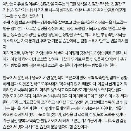
처받는 이유를 알아본다. 친밀감을 다루는 왜곡된 방식을 친밀감 폭식형, 친밀감 포
기형, 친밀감 거식형 세 가지로 나누어 살펴보며, 이런 나쁜 대인관계습관을 어떻게
극복할 수 있을지 설명한다.
넷째, 상황별로 존재하는 감정습관을 살펴보고 잘못 습관화된 감정습관을 바로잡는
법을 알아본다. 새로운 감정을 상상해 보는 상상 노출법, 자극과 감정의 연결고리를
찾는 생각습관 수정법, 감정을 유발하는 상황을 바꾸는 회피 요법, 부정적인 자극을
최소화하는 자극 통제법, 유쾌한 기분을 습관화하는 감정 스위치 만드는 법을 제시한
다.
마지막으로, 부정적인 감정습관에서 벗어나 어떻게 긍정적인 감정습관을 굳힐지, 나
아가 어떻게 하면 감정 조절을 잘하여 내 삶의 무기로 만들 수 있을지 알아본다. 총 7
가지 방법을 통해 작은 행복과 소소한 즐거움에 익숙해지는 방법을 제안한다.
한국에서 운전하다 영국에 가면 운전석이 오른쪽에 있어 무척 익숙한 일임에도 당황
하게 된다. 이것은 전적으로 우리에게 ‘익숙하지 않기’ 때문이다. 이를 새롭게 몸에 익
히려면 하나부터 열까지 머리로 생각하고 더디더라도 계속해서 노력해야만 한다.
감정도 마찬가지다. 처음에는 하나부터 열까지 머리로 차근차근 생각하며 신경 써야
한다. 무척 느리고 답답해 포기하고 싶어질 때도 많겠지만, 그럴 때일수록 해낼 수 있
다는 확신을 가져야 한다. 이렇게 힘들게 익힌 긍정의 감정습관은 마침내 우리를 부
정적인 감정에서 벗어나도록 할 것이며, 감정을 잘 조절할 수 있도록 도와줄 것이다.
지금 낯선 행복과 익숙한 불행 사이에서 헤매고 있는가? 지금이 바로 파괴적인 감정
습관에서 벗어나 새로운 습관의 문을 열어야 할 순간이다.