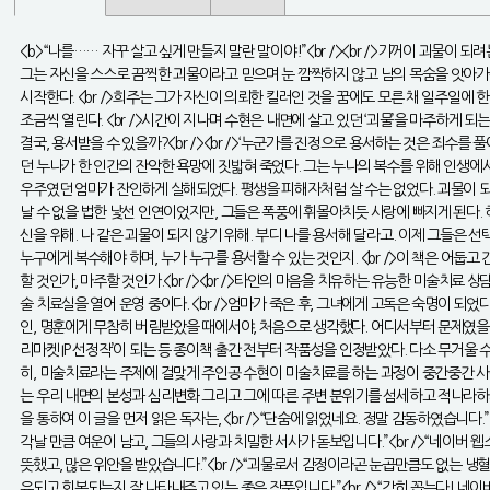
<b>“나를…… 자꾸 살고 싶게 만들지 말란 말이야!”<br /><br />기꺼이 괴물이 되
그는 자신을 스스로 끔찍한 괴물이라고 믿으며 눈 깜짝하지 않고 남의 목숨을 앗아가는
시작한다. <br />희주는 그가 자신이 의뢰한 킬러인 것을 꿈에도 모른 채 일주일에
조금씩 열린다. <br />시간이 지나며 수현은 내면에 살고 있던 ‘괴물’을 마주하게 되는
결국, 용서받을 수 있을까?<br /><br />‘누군가를 진정으로 용서하는 것은 죄수를 풀어주
던 누나가 한 인간의 잔악한 욕망에 짓밟혀 죽었다. 그는 누나의 복수를 위해 인생에서의
우주였던 엄마가 잔인하게 살해되었다. 평생을 피해자처럼 살 수는 없었다. 괴물이 되어
날 수 없을 법한 낯선 인연이었지만, 그들은 폭풍에 휘몰아치듯 사랑에 빠지게 된다.
신을 위해. 나 같은 괴물이 되지 않기 위해. 부디 나를 용서해 달라고. 이제 그들은 선
누구에게 복수해야 하며, 누가 누구를 용서할 수 있는 것인지. <br />이 책은 어둡고 
할 것인가, 마주할 것인가.<br /><br />타인의 마음을 치유하는 유능한 미술치
술 치료실을 열어 운영 중이다. <br />엄마가 죽은 후, 그녀에게 고독은 숙명이 
인, 명훈에게 무참히 버림받았을 때에서야, 처음으로 생각했다. 어디서부터 문제였을까? 도
리마켓 IP 선정작’이 되는 등 종이책 출간 전부터 작품성을 인정받았다. 다소 무거울
히, 미술치료라는 주제에 걸맞게 주인공 수현이 미술치료를 하는 과정이 중간중간 사진
는 우리 내면의 본성과 심리변화 그리고 그에 따른 주변 분위기를 섬세하고 적나라하게 
을 통하여 이 글을 먼저 읽은 독자는, <br />“단숨에 읽었네요. 정말 감동하였습니다
각날 만큼 여운이 남고, 그들의 사랑과 치밀한 서사가 돋보입니다.”<br />“네이버 웹
뜻했고, 많은 위안을 받았습니다.”<br />“괴물로서 감정이라곤 눈곱만큼도 없는 
유되고 회복되는지 잘 나타내주고 있는 좋은 작품입니다.”<br />“감히 꼽는다! 네이버 