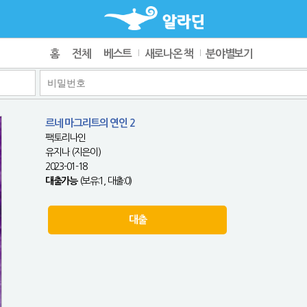
홈
전체
베스트
새로나온 책
분야별보기
르네 마그리트의 연인 2
팩토리나인
유지나 (지은이)
2023-01-18
대출가능
(보유:1, 대출:0)
대출