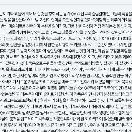
려는 여자와 괴물이 되어 버린 것을 후회하는 남자.<br />선택의 갈림길에 선 그들의 죽음을 
 일을 일삼는다. 어느 날, 자신의 엄마를 죽인 살인자를 찾아 죽여달라는 희주의 의뢰를
 한 번씩 미술치료를 진행하며 수현을 알아가고, 그를 향한 관심이 점점 커지는 것을 느낀다
데…. 괴물의 정체는 무엇이고, 희주는 그 괴물을 감당할 수 있을까. 선택의 갈림길에 선 상처받
는 것과 같은데, 우리가 풀어준 그 죄수가 바로 우리 자신이었다. &#160;&#160;&lt용서의
 첫 살인을 감행했다. 피에서 진한 장미향이 느껴졌다. 바로 그 순간이었다. 내가 인간이라
야 했다. 괴물이 되어 엄마의 살인범에게 복수하는 것만이 자신의 삶을 구원할 유일한 방법이
 하지만 서로의 정체를 알게 될수록 잔인한 운명에 절망하게 되고, 번민하던 괴물은 괴물이 
택의 갈림길에 섰다. 죽음으로 구원을 받을 것인지. 죽임으로 해방을 누릴 것인지. 살 것인지
긴 밤을 홀로 외로이 보내다가 새벽 동트기 직전, 가장 어두운 지점에서 만나게 되는 상처받은 
료 상담사지만, 어린 시절 엄마의 살인사건으로 평생 트라우마를 안고 사는 이중적인 인물 희
되었다. 아버지가 새로운 가정을 꾸리고 자신을 미국 고교로 진학시켜 버렸을 때도 그저 묵
대체 내 삶은 어디서부터 잘못된 걸까? <br /><br />《르네 마그리트의 ‘연인’》은 
 수 있는 ‘살인’이라는 주제에 ‘미술치료’가 결합한 이 작품은 인간 내면의 본성을 솔직하
과 그림으로 표현되어 수현의 심리 상황을 더욱 생생하게 느낄 수 있다. “치료를 받는 것
표현하고 있어, 읽다 보면 어느새 분노가 일다가도 어느새 가슴이 먹먹해지는 등 수현과 희
.”<br />“인간의 심리변화를 섬세하게 표현하는 작품을 만나게 되어 영광입니다. 함께 울
소설의 품격을 업그레이드 시켜주는 작품입니다. 한 회 한 회 아껴가며 읽었는데 벌써 끝이 났
냉혈한을 무심히 바라보며 애정을 보내기가 불편하기도 했지만, 우리 삶이 겉으로 드러나지
웹소설 다섯 손가락 안에 드는 작품!”<br />“내가 본 작품 중 최고의 작품.”<br />“