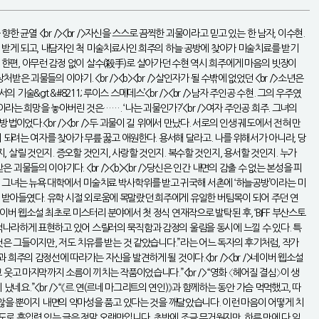
향한 균열 <br /><br />자신을 스스로 끔찍한 괴물이라고 믿고 있는 한 남자, 이수현.
 받게 되고, 내담자인 척 미술치료사인 희주의 하늘 공방에 찾아가 미술치료를 받기
. 한편, 아무런 감정 없이 살수(殺手)로 살아가던 수현 역시 희주에게 마음의 빗장이
은 괴물들의 이야기. <br /><b><br />살인자가 될 수밖에 없었던 <br />소년은
 기술&gt &#8211; 루이스 스메데스’<br /><br />남자 주인공 수현. 그의 우주였
는 희망을 놓아버린 것은……. ‘나는 괴물인가?’<br />여자 주인공 희주. 그녀의
었다.<br /><br />두 괴물이 길 위에서 만났다. 서로의 인생 궤도에서 전혀 만
되려는 여자를 찾아가 무릎 꿇고 애원한다. 용서해 달라고. 나를 위해서가 아니라, 당
, 살릴 것인지. 증오할 것인지, 사랑할 것인지. 복수할 것인지, 용서할 것인지. 누가
괴물들의 이야기다. <br /><b><br />당신은 인간 내면의 감출 수 없는 본성을 피
주. 그녀는 뉴욕 대학에서 미술치료 박사학위를 받고 귀국해 서촌에 ‘하늘공방’이라는 미
묵히 받아들였다. 유학 시절 외로움에 목말랐던 희주에게 유일한 버팀목이 되어 주던 연
네이버 웹소설 최초로 미스터리 분야에서 첫 정식 연재작으로 발탁된 후, ‘BIFF 부산스토
고 적나라하게 표현하고 있어 스릴러의 묵직함과 감정의 울림을 동시에 느낄 수 있다. 특
은 그들이지만, 저도 치유를 받는 것 같았습니다.”라는 어느 독자의 후기처럼, 작가
주의 감정선에 따라가는 자신을 발견하게 될 것이다.<br /><br />네이버 웹소설
고 웃고 마지막까지 소름이 끼치는 작품이었습니다.”<br />“영화 〈헤어질 결심〉이 생
네요.”<br />“《르.연(르네 마그리트의 연인)》과 함께하는 동안 가슴 먹먹했고, 따
 않을 뿐이지 내면의 악마성을 품고 있다는 것을 깨달았습니다. 이런 마음이 어떻게 치
이 정도로 흡입력 있는 글은 정말 오랜만입니다. 초반에 조금 무거웠지만, 하루 만에 다 읽