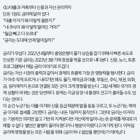
<b>대출과 저축부터 신용과 자산 관리까지
단돈 1원도 금리에 달려 있다
“대출 이자가 왜 이렇게 올랐지?”
“내 주식이 왜 이렇게 떨어진 거야?”
“월급 빼고 다 오르네”
“금리는 도대체 언제 떨어질까?”
금리가 무섭다. 2022년 4월부터 중앙은행이 물가 상승을 잡기 위해서 빠른 속도로
인상한 기준 금리는 2023년 3분기에 정점을 찍을 것으로 내다본다. 신문, 뉴스, 토론
프로그램에서 매일 금리 이야기로 뜨겁다.
금리는 자산 시장의 중력과 같아서 경제의 흐름에 가장 큰 영향력을 행사한다. 금리
가 아주 작게 오르거나 내리기만 해도 물가, 예적금과 대출, 부동산, 주식, 채권, 외화,
금, 원자재까지 돈으로 연결된 모든 것이 크게 영향을 받는다. 그럼 세계와 국가의 경
제 상황이 바뀌는 것은 당연하다. 문제는 지금 당장 내 통장의 잔고가 줄어들 수도 있
다는 것이다.
이 순간 누군가는 대출 이자와 신용 등급 때문에 발을 동동 구르고, 또 누군가는 예적
금 이자로 절세를 고민한다. 금리는 내 돈 1원까지 움직인다. 그런데 ‘금리는 이자’라
는 기본적인 의미만 알고 가만히 지켜본다면 자신에게 일어나는 돈 문제를 제대로 이
해할 수 없다. 별안간 불행이 들이닥쳤다거나 행운이 따랐다고 여기게 된다. 이처럼
금리에 영향을 받는 모든 사람을 위해 《금리 하나 알았을 뿐인데》가 태어났다.