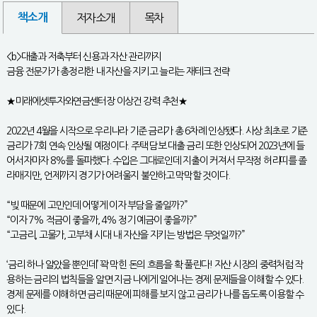
책소개
저자소개
목차
<b>대출과 저축부터 신용과 자산 관리까지
금융 전문가가 총정리한 내 자산을 지키고 늘리는 재테크 전략
★미래에셋투자와연금센터장 이상건 강력 추천★
2022년 4월을 시작으로 우리나라 기준 금리가 총 6차례 인상됐다. 사상 최초로 기준
금리가 7회 연속 인상될 예정이다. 주택 담보 대출 금리 또한 인상되어 2023년에 들
어서자마자 8%를 돌파했다. 수입은 그대로인데 지출이 커져서 무작정 허리띠를 졸
라매지만, 언제까지 경기가 어려울지 불안하고 막막할 것이다.
“빚 때문에 고민인데 어떻게 이자 부담을 줄일까?”
“이자 7% 적금이 좋을까, 4% 정기 예금이 좋을까?”
“고금리, 고물가, 고부채 시대 내 자산을 지키는 방법은 무엇일까?”
‘금리 하나 알았을 뿐인데’ 꽉 막힌 돈의 흐름을 확 풀린다! 자산 시장의 중력처럼 작
용하는 금리의 법칙들을 알면 지금 나에게 일어나는 경제 문제들을 이해할 수 있다.
경제 문제를 이해하면 금리 때문에 피해를 보지 않고 금리가 나를 돕도록 이용할 수
있다.