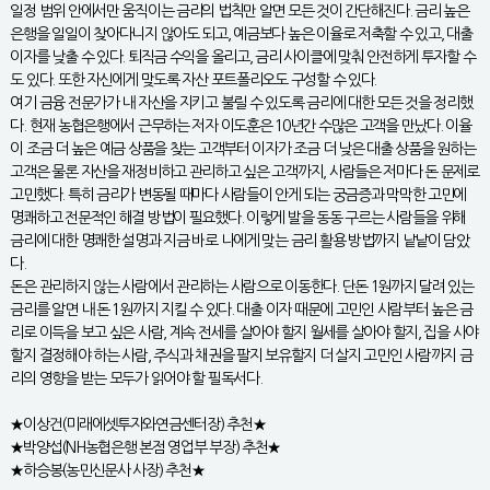
일정 범위 안에서만 움직이는 금리의 법칙만 알면 모든 것이 간단해진다. 금리 높은
은행을 일일이 찾아다니지 않아도 되고, 예금보다 높은 이율로 저축할 수 있고, 대출
이자를 낮출 수 있다. 퇴직금 수익을 올리고, 금리 사이클에 맞춰 안전하게 투자할 수
도 있다. 또한 자신에게 맞도록 자산 포트폴리오도 구성할 수 있다.
여기 금융 전문가가 내 자산을 지키고 불릴 수 있도록 금리에 대한 모든 것을 정리했
다. 현재 농협은행에서 근무하는 저자 이도훈은 10년간 수많은 고객을 만났다. 이율
이 조금 더 높은 예금 상품을 찾는 고객부터 이자가 조금 더 낮은 대출 상품을 원하는
고객은 물론 자산을 재정비하고 관리하고 싶은 고객까지, 사람들은 저마다 돈 문제로
고민했다. 특히 금리가 변동될 때마다 사람들이 안게 되는 궁금증과 막막한 고민에
명쾌하고 전문적인 해결 방법이 필요했다. 이렇게 발을 동동 구르는 사람들을 위해
금리에 대한 명쾌한 설명과 지금 바로 나에게 맞는 금리 활용 방법까지 낱낱이 담았
다.
돈은 관리하지 않는 사람에서 관리하는 사람으로 이동한다. 단돈 1원까지 달려 있는
금리를 알면 내 돈 1원까지 지킬 수 있다. 대출 이자 때문에 고민인 사람부터 높은 금
리로 이득을 보고 싶은 사람, 계속 전세를 살아야 할지 월세를 살아야 할지, 집을 사야
할지 결정해야 하는 사람, 주식과 채권을 팔지 보유할지 더 살지 고민인 사람까지 금
리의 영향을 받는 모두가 읽어야 할 필독서다.
★이상건(미래에셋투자와연금센터장) 추천★
★박양섭(NH농협은행 본점 영업부 부장) 추천★
★하승봉(농민신문사 사장) 추천★