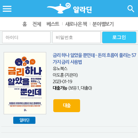
홈
전체
베스트
새로나온 책
분야별보기
금리 하나 알았을 뿐인데 - 돈의 흐름이 풀리는 57
가지 금리 사용법
유노북스
이도훈 (지은이)
2023-01-19
대출가능
(보유:1, 대출:0)
대출
알라딘