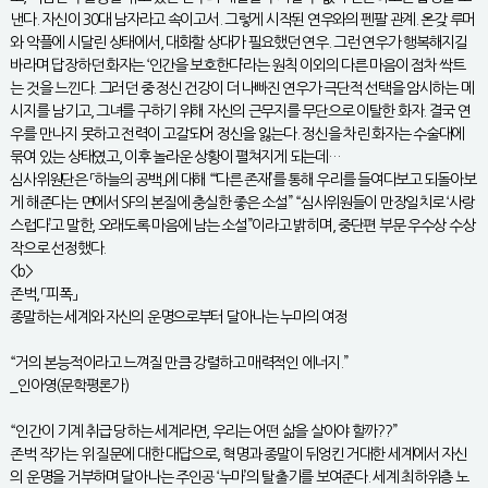
낸다. 자신이 30대 남자라고 속이고서. 그렇게 시작된 연우와의 펜팔 관계. 온갖 루머
와 악플에 시달린 상태에서, 대화할 상대가 필요했던 연우. 그런 연우가 행복해지길
바라며 답장하던 화자는 ‘인간을 보호한다’라는 원칙 이외의 다른 마음이 점차 싹트
는 것을 느낀다. 그러던 중 정신 건강이 더 나빠진 연우가 극단적 선택을 암시하는 메
시지를 남기고, 그녀를 구하기 위해 자신의 근무지를 무단으로 이탈한 화자. 결국 연
우를 만나지 못하고 전력이 고갈되어 정신을 잃는다. 정신을 차린 화자는 수술대에
묶여 있는 상태였고, 이후 놀라운 상황이 펼쳐지게 되는데…
심사위원단은 「하늘의 공백」에 대해 “‘다른 존재’를 통해 우리를 들여다보고 되돌아보
게 해준다는 면에서 SF의 본질에 충실한 좋은 소설” “심사위원들이 만장일치로 ‘사랑
스럽다’고 말한, 오래도록 마음에 남는 소설”이라고 밝히며, 중단편 부문 우수상 수상
작으로 선정했다.
<b>
존벅, 「피폭」
종말하는 세계와 자신의 운명으로부터 달아나는 누마의 여정
“거의 본능적이라고 느껴질 만큼 강렬하고 매력적인 에너지.”
_인아영(문학평론가)
“인간이 기계 취급 당하는 세계라면, 우리는 어떤 삶을 살아야 할까??”
존벅 작가는 위 질문에 대한 대답으로, 혁명과 종말이 뒤엉킨 거대한 세계에서 자신
의 운명을 거부하며 달아나는 주인공 ‘누마’의 탈출기를 보여준다. 세계 최하위층 노