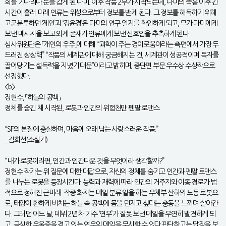
회를 기다리다 눈을 감게 된 다미. 이후 작품 2부가 시작되는데, 다미의 죽음 이후 긴
시간이 흘러 미래 인류는 위성으로부터 정보를 받게 된다. 그 정보를 해독하기 위해
고군분투하던 ‘제인’과 ‘강윤경’은 다미의 연구 일지를 확인하게 되고, 므가 다미에게
보낸 메시지을 보고 외계 존재가 인류에게 보낸 신호임을 추측하게 된다.
심사위원단은 「개인의 우주」에 대해 “과학이 주는 경이로움이라는 측면에서 가장 두
드러진 상상력” “작품의 세계관에 대해 궁금해지는 건, 세계관이 성공적이며 독자를
끌어당기는 설득력을 지녔기 때문”이라고 밝히며, 중단편 부문 우수상 수상작으로
선정했다.
<b>
정현수, 「하늘의 공백」
정체를 숨긴 채 시작된, 로봇과 인간의 위험천만 펜팔 로맨스
“SF의 본질에 충실하며, 마음에 오래 남는 사랑스러운 작품.”
_김희선(소설가)
“내가 로봇이라면, 인간과 인간다운 것을 무엇이라 생각할까?”
정현수 작가는 위 질문에 대한 대답으로, 자신의 정체를 숨기고 인간과 펜팔 로맨스
를 나누는 로봇을 등장시킨다. 능력과 재력에 따라 인간의 거주지와 이동 경로가 법
적으로 정해진 근미래. 작중 화자는 메일 분류 일을 하는 우체부 산하의 노동 로봇으
로, 태양이 환하게 비치는 하늘 속 공백에 몸을 던지고 싶다는 충동을 느끼며 살아간
다. 그러던 어느 날, 데뷔 2년 차 가수 ‘연우’가 잘못 보낸 메일을 우연히 발견하게 되
고, 극심한 우울증을 겪고 있는 연우의 메일을 무시할 수 없다 판단하고는 답장을 보