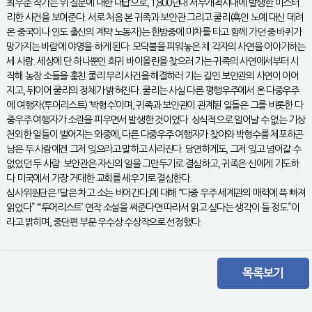
최우준 작가는 위 질문에 대한 대답으로, 1,800년대 서부개척시대에 발생한 미스터
리한 사건을 보여준다. 서로 처음 본 귀족과 보안관 그리고 쿨리(흑인 노예 대신 데려
온 중국이나 인도 출신의 계약 노동자)는 한밤중에 마차를 타고 함께 가던 중 바퀴가
망가지는 바람에 야영을 하게 된다. 모닥불을 피워놓은 채 각자의 사연을 이야기하는
세 사람. 세상에 단 하나뿐인 희귀 바이올린을 찾으러 가는 귀족의 사연에서부터 시
작해 농장 소들을 훔친 쿨리 무리 사건을 해결하러 가는 길인 보안관의 사연이 이어
지고, 뒤이어 쿨리의 정체가 밝혀진다. 쿨리는 사실 다른 평행우주에서 온 다중우주
에 여행자(투어리스트) ‘박형수’이며, 귀족과 보안관이 관계된 일들은 그를 비롯한 다
중우주 여행자가 소란을 피우면서 발생한 것이었다. 상식적으로 일어날 수 없는 기상
천외한 일들이 벌어지는 와중에, 다른 다중우주 여행자가 찾아와 박형수를 체포하곤
남은 두 사람에겐 그저 잊으라고 말하고 사라진다. 당연하게도, 그저 잊고 넘어갈 수
없었던 두 사람. 보안관은 자신의 일을 그만두기로 결심하고, 귀족은 신에게 기도하
다 미국에서 가장 거대한 교회를 세우기로 결심한다.
심사위원단은 「달은 차고 소는 비어간다」에 대해 “다중 우주 세계관의 매력에 푹 빠져
읽었다” “‘투어리스트’ 연작 소설을 써준다면 따라서 읽고 싶다는 생각이 들 정도”이
라고 밝히며, 중단편 부문 우수상 수상작으로 선정했다.
목록보기