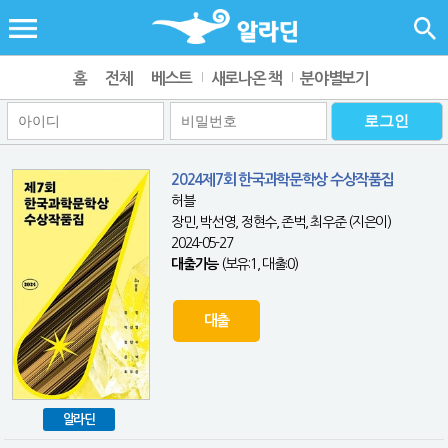
홈
전체
베스트
새로나온 책
분야별보기
2024제7회 한국과학문학상 수상작품집
허블
장민, 박선영, 정현수, 존벅, 최우준 (지은이)
2024-05-27
대출가능
(보유:1, 대출:0)
대출
알라딘