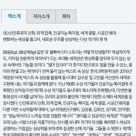
책소개
저자소개
목차
<b>신인류로의 진화, 외계 접촉, 인공지능 특이점, 세계 종말, 시공간 왜곡…
변화하는 세상을 품고서, 새로운 우주를 상상하는 다섯 작가의 첫 책
&lt듄&gt, &lt삼체&gt 같은 SF 블록버스터 스토리는 어떻게 탄생할까? 역설적이게
도, 이처럼 천문학적 제작비가 드는 초대형 세계관은 영상화를 염두에 두지 않는 상
상 속에서만 가능할 것이다. "빛이 있으라" 이 한 마디만으로도 빛을 만들 수 있는, 종
이와 펜 말고는 제작비가 전혀 들지 않는 텍스트 속 상상. 한국과학문학상은 2016년
제정된 이래, 텍스트 속 상상을 활용해 동시대의 감수성 및 고민을 자신만의 세계로
구현해 내는 작가들과 함께해 왔다. 지난 제6회 수상 작가들이 인공지능 특이점에 주
목했던 것처럼 이번 제7회 수상 작가들도 동시대의 목소리에 주목했는데, 이번엔 불
확정성의 시대를 살아가는 우리의 공포와 불안에 기반해 다양한 소재와 세계관을 등
장시켰다. 신인류로의 진화, 외계 접촉, 인공지능 특이점, 세계 종말, 시공간 왜곡을
다룬 이번 수상작들에 대해서, 심사위원단(구병모, 김성중, 김희선, 강지희, 인아영)
은 “본능적이라고 느껴질 만큼 강렬한 에너지” “경이롭고 성공적인 세계관“ ”마음에
오래 남는 사랑스러운 작품”이라는 찬사를 보내며 작가의 탄생을 축하했다. 세상과
공명하는 거침없는 상상력을 보여주며 등장한 신예 작가들. 그들을 소개한다. 제7회
한국과학문학상 중·단편 부문 수상자 “장민”, “박선영”, “정현수”, “존벅”, “최우준”이