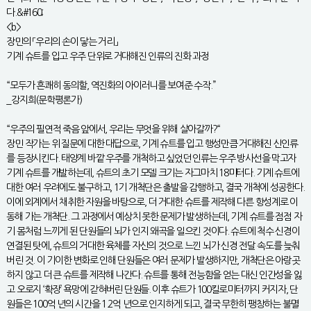
다.&#160;
<b>
장민의 「우리의 손이 닿는 거리」
기계 슈트를 입고 우주 단위로 거대해진 인류의 진화 과정
“모두가 흔쾌히 동의할, 역진화의 아이러니를 보여준 수작.”
_강지희(문학평론가)
“우주의 필연적 죽음 앞에서, 우리는 무엇을 위해 살아갈까?“
장민 작가는 위 질문에 대한 대답으로, 기계 슈트를 입고 행성만큼 거대해진 신인류
를 등장시킨다. 태양계 바깥 우주를 개척하고 싶었던 인류는 우주 방사선을 막고자
기계 슈트를 개발하는데, 슈트의 초기 모델 크기는 자그마치 18미터다. 기계 슈트에
대한 여러 우려에도 불구하고, 1기 개척단은 출발을 감행하고, 결국 개척에 성공한다.
이에 외계에서 채취한 자원을 바탕으로, 더 거대한 슈트를 제작해 다른 항성계로 이
동해 가는 개척단. 그 과정에서 예상치 못한 문제가 발생하는데, 기계 슈트를 점점 자
기 몸처럼 느끼게 된 단원들의 뇌가 인지 왜곡을 일으킨 것이다. 슈트에 척수 신경이
연결된 탓에, 슈트의 거대한 육체를 자신의 것으로 느낀 뇌가 신경 전달 속도를 늦춰
버린 것. 이 기이한 변화로 인해 단원들은 여러 문제가 발생하지만, 개척단은 아랑곳
하지 않고 더 큰 슈트를 제작해 나간다. 슈트를 통해 전능함을 얻는 대신 인간성을 잃
고 오로지 ‘확장’ 욕망에 갇혀버린 단원들. 이후 슈트가 100킬로미터까지 커지자, 단
원들은 100억 년의 시간을 1.2억 년으로 인지하게 되고, 결국 무한히 팽창하는 불멸