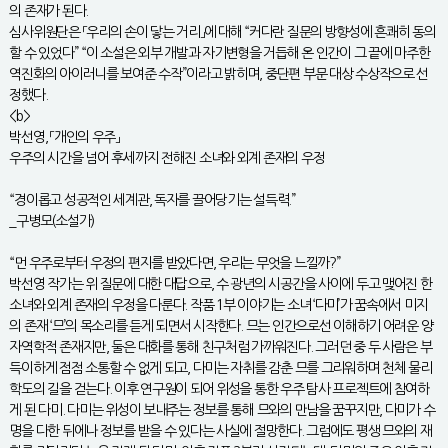
의 존재가 된다.
심사위원단은 「우리의 손이 닿는 거리」에 대해 “커다란 질문의 방향성에 흔쾌히 동의
할 수 있었다” “이 소설은 외부 개발과 자기변형을 거듭해 온 인간이 그 끝에 마주한
역진화의 아이러니를 보여준 수작”이라고 밝히며, 중단편 부문 대상 수상작으로 선
정했다.
<b>
박선영, 「개인의 우주」
우주의 시간을 넘어 후세까지 전해진 소녀와 외계 존재의 우정
“경이롭고 성공적인 세계관, 독자를 끌어당기는 설득력.”
_구병모(소설가)
“먼 우주로부터 우정의 편지를 받았다면, 우리는 무엇을 느낄까?”
박선영 작가는 위 질문에 대한 대답으로, 수 광년의 시공간을 사이에 두고 맺어진 한
소녀와 외계 존재의 우정을 다룬다. 작품 1부 이야기는 소녀 ‘다미’가 꿈속에서 미지
의 존재 ‘므’의 목소리를 듣게 되면서 시작한다. 므는 인간으로선 이해하기 어려운 양
자역학적 존재지만, 둘은 대화를 통해 친구처럼 가까워진다. 그러던 중 두 사람은 부
득이하게 점점 소통할 수 없게 되고, 다미는 자취를 감춘 므를 그리워하며 천체 물리
학도의 길을 걷는다. 이후 연구원이 되어 위성을 통한 우주 탐사 프로젝트에 참여하
게 된 다미. 다미는 위성이 보내주는 정보를 통해 므와의 만남을 꿈꾸지만, 다미가 수
명을 다한 뒤에나 정보를 받을 수 있다는 사실에 절망한다. 그럼에도 평생 므와의 재