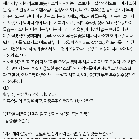
예의 경우, 강제적으로 로봇 개조까지 시키는 디스토피아. 설상가상으로 누마가 일하
는 갱도 작업장에 피폭 환자들이 발생하게 되고, 피폭의 후유증인 광석 종기가 누마
의 몸에도 돋아난다. 이런 혼란스러운 와중에도, 갱도 사람들은 욕망에 눈이 멀어 서
로의 종기가 얼마나 값이 나가는지를 재려고 난리인 수라장 상태. 원초적 욕망만이
들끓는 갱도에서 빠져나온 누마는 자신의 터전을 벗어나 정처 없는 여정을 떠난다.
이런 절망적인 상황에서도, 누마가 지쳐 무릎을 꿇을 때마다 사소한 호의가 손을 내
밀어 누마를 일으키고, 어느 날 누마는 꿈결에 신탁과도 같은 흐릿한 노래를 듣게 된
다. 그것은 바로, 세상의 끝에서 모든 것이 폭발한다는 종언과 세상이 다시 태어나는
탄생의 소리다.
심사위원단은 「피폭」에 대해 “‘다른 존재’를 통해 우리를 들여다보고 되돌아보게 해준
다는 면에서 SF의 본질에 충실한 좋은 소설” “심사위원들이 만장일치로 ‘사랑스럽
다’고 말한, 오래도록 마음에 남는 소설”이라고 밝히며, 중단편 부문 우수상 수상작으
로 선정했다.
<b>
최우준, 「달은 차고 소는 비어간다」
인류 역사와 운명을 바꾼, 다중우주 여행자의 한밤 소란극
“연작을 써준다면 따라 읽고 싶다는 생각이 드는 작품.”
_김성중(소설가)
“이세계의 갈등으로 눈앞의 인간이 사라진다면, 우린 무엇을 느낄까?”