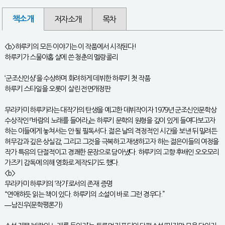
책소개
저자소개
목차
<b>하루키의 모든 이야기는 이 작품에서 시작된다!
하루키가 스물아홉 살에 쓴 청춘의 멜랑콜리
‘군조신인상’을 수상하며 화려하게 데뷔한 하루키 첫 작품
하루키 스타일을 오롯이 살린 전면개정판
무라카미 하루키라는 대작가의 탄생을 예고한 데뷔작이자 1979년 군조신인문학상
수상작인 『바람의 노래를 들어라』는 하루키 문학의 원형을 깊이 있게 들여다보고자
하는 이들에게 놓쳐서는 안 될 필독서다. 젊은 날의 격정적인 시간을 보낸 뒤 밀려든
허무감과 깊은 상실감, 그리고 그것을 극복하고 재생하고자 하는 젊은이들의 여정을
작가 특유의 단절적이고 경쾌한 문장으로 담아냈다. 하루키의 고향 후배인 오오모리
가즈키 감독에 의해 영화로 제작되기도 했다.
<b>
무라카미 하루키의 ‘작가’로서의 존재 증명
“연애하듯 읽는 책이 있다. 하루키의 소설이 바로 그런 경우다.”
―남진우(문학평론가)