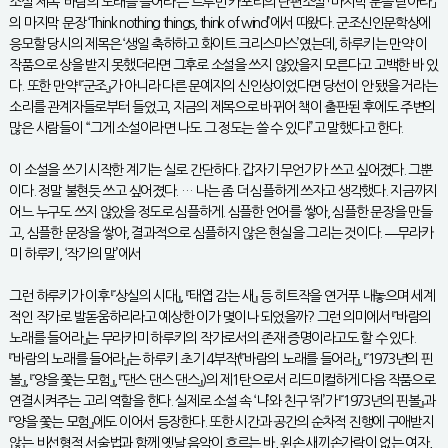
소설 제목 ‘바람의 노래를 들어라’는 트루먼 카포티의 단편소설 「마지막 문을 닫아라」
의 마지막 문장 ‘Think nothing things, think of wind’에서 따왔다. 군조신인문학상에
응모할 당시의 제목은 ‘생일 축하하고 화이트 크리스마스’였는데, 하루키는 만약 이
작품으로 상을 받지 못했더라면 그후로 소설을 쓰지 않았을지 모른다고 고백한 바 있
다. 또한 만약 『군조』가 아니라 다른 문예지의 신인상이었다면 당선이 안 됐을 거라는
소리를 관계자들로부터 들었고, 지금의 제목으로 바뀌어 책이 출판된 후에도 주변의
많은 사람들이 “그게 소설이라면 나도 그 정도는 쓸 수 있다”고 말했다고 한다.
이 소설을 쓰기 시작한 계기는 실로 간단하다. 갑자기 무언가가 쓰고 싶어졌다. 그뿐
이다. 정말 불현듯 쓰고 싶어졌다. … 나는 좀 더 심플하게 쓰자고 생각했다. 지금까지
어느 누구도 쓰지 않았을 정도로 심플하게. 심플한 언어를 쌓아, 심플한 문장을 만들
고, 심플한 문장을 쌓아, 결과적으로 심플하지 않은 현실을 그리는 것이다. ―무라카
미 하루키, ‘작가의 말’에서
그런 하루키가 이후 『상실의 시대』, 『태엽 감는 새』 등 히트작을 연거푸 내놓으며 세계
적인 작가로 발돋움하리라고 예상한 이가 몇이나 되었을까? 그런 의미에서 『바람의
노래를 들어라』는 무라카미 하루키의 작가로서의 존재 증명이라고도 할 수 있다.
『바람의 노래를 들어라』는 하루키 초기 4부작(『바람의 노래를 들어라』, 『1973년의 핀
볼』, 『양을 쫓는 모험』, 『댄스 댄스 댄스』)의 제1탄으로서 리드미컬하게 다음 작품으로
연결시켜주는 고리 역할을 한다. 실제로 소설 속 ‘나’와 친구 ‘쥐’가 『1973년의 핀볼』과
『양을 쫓는 모험』에도 이어서 등장한다. 또한 시간과 공간의 순차적 진행에 구애받지
않는 비선형적 서술법과 함께 옛날 음악이 흐르는 바, 왼손 새끼손가락이 없는 여자,