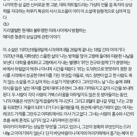
나지막한 섬 같은 신비로운 옛 고분, 데릭 하트필드라는 가상의 인물 등 독자의 상상
력을 자극하는 하루키 특유의 서사 요소들이 이미 이 소설에 원형적으로 심어져 있
다.
<b>
지리멸렬한 현재와 불투명한 미래 사이에서 방황하는
메마른 청춘의 상실감에 관한 이야기
이 소설은 1970년 8월 8일에 시작하여 8월 26일에 끝나는 18일 간의 이야기다.
1970년 여름, 대학생인 스물한 살의 ‘나’는 방학을 맞아 고향에 돌아와 따분한 나날을
보낸다. 대학을 중퇴하고 고향에서 지내는 별명이 ‘쥐’인 친구와 함께 ‘J’가 경영하는
바에서 하릴없이 맥주나 마시며 시간을 때운다. ‘쥐’는 도덕적으로 떳떳하지 못한 장
사를 시작해서 성공한 아버지를 가진 부잣집 아들로, 섹스 장면이 없고 한 사람도 죽
지 않는 소설을 쓰고 싶어 하는 소설가 지망생이다. 그러던 어느 날 ‘나’는 술에 취해
의식을 잃은 낯선 여자를 집에 데려다주면서 그녀와 가까워지고 같이 시간을 보내게
된다. 두 사람이 각각 사랑의 거북스러움을 아무렇지도 않은 듯 받아들이는 동안,
‘나’의 여름은 석연치 않게 씁쓸하게 지나간다. 그리고 8월이 끝나갈 무렵, ‘나’는 고향
을 뒤로한다. 겨울이 되어 ‘나’가 다시 돌아왔을 때, 왼손에 새끼손가락이 없는 여자는
레코드 가게를 그만두고 아파트에서도 이사 가고 없다. 그녀는 사랑의 홍수와 시간의
흐름 속에 흔적도 남기지 않고 사라져버린 것이다.
무라카미 하루키는 상실한 ‘무엇’을 그리고 있으나, 그것이 정확히 무엇인지는 드러
내놓고 이야기하지 않는다. 단지 바닷바람이나 여자의 머리카락에서 풍기는 헤어 린