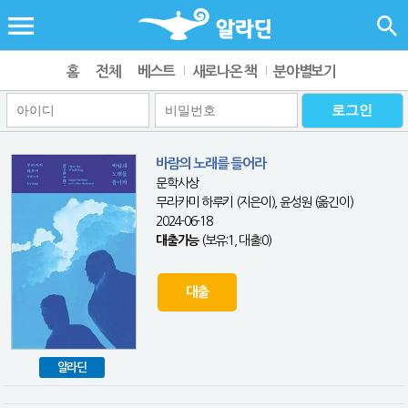
홈
전체
베스트
새로나온 책
분야별보기
바람의 노래를 들어라
문학사상
무라카미 하루키 (지은이), 윤성원 (옮긴이)
2024-06-18
대출가능
(보유:1, 대출:0)
대출
알라딘