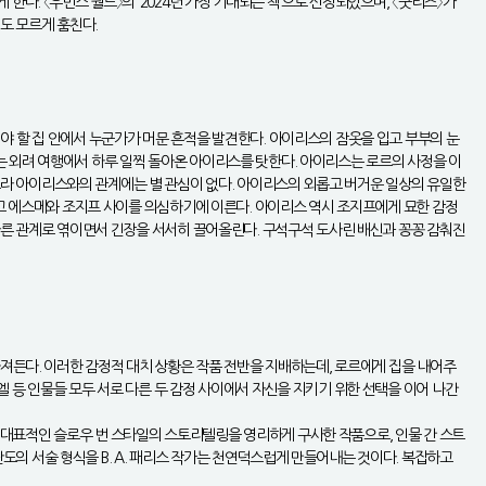
다. 〈우먼스 월드〉의 ‘2024년 가장 기대되는 책’으로 선정되었으며, 〈굿리즈〉가
새도 모르게 훔친다.
야 할 집 안에서 누군가가 머문 흔적을 발견한다. 아이리스의 잠옷을 입고 부부의 눈
는 외려 여행에서 하루 일찍 돌아온 아이리스를 탓한다. 아이리스는 로르의 사정을 이
라 아이리스와의 관계에는 별 관심이 없다. 아이리스의 외롭고 버거운 일상의 유일한
보고 에스메와 조지프 사이를 의심하기에 이른다. 아이리스 역시 조지프에게 묘한 감정
다른 관계로 엮이면서 긴장을 서서히 끌어올린다. 구석구석 도사린 배신과 꽁꽁 감춰진
빠져든다. 이러한 감정적 대치 상황은 작품 전반을 지배하는데, 로르에게 집을 내어주
 등 인물들 모두 서로 다른 두 감정 사이에서 자신을 지키기 위한 선택을 이어 나간
》는 대표적인 슬로우 번 스타일의 스토리텔링을 영리하게 구사한 작품으로, 인물 간 스트
의 서술 형식을 B. A. 패리스 작가는 천연덕스럽게 만들어내는 것이다. 복잡하고