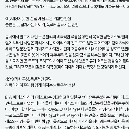
도 인물 간의 묘한 관계성이 공포 분위기를 조성하며 페이지를 넘기는 속도에 불을 붙인
2024년 1월 발표한 ‘96가지 온 트렌드 미스터리와 스릴러’ 목록에도 이름을 올린
<b>예상치 못한 ‘손님’이 몰고 온 위험한 진실
불붙은 듯 넘어가는 페이지, 폭죽처럼 터지는 반전
동네에서 알고 지내던 소년 찰리의 비극적인 죽음을 우연히 목격한 남편 가브리엘의 
앞에 나타난 사람은 파리에 사는 아이리스의 친구 로르. 남편 피에르에게 혼외 자식
해하고 당분간 함께 지내기로 하지만 시간이 흐를수록 이해하기 어려울 정도로 뻔뻔
낙은 성격 좋은 이웃 에스메와 휴 부부의 집을 찾아 담소를 나누는 일이다. 그러던 
을 느끼지만 곧 로르와 조지프의 사이에도 심상치 않은 기류가 흐르는 것을 알게 된다
진실, 그리고 모든 비밀은 마지막 30페이지에서 거대한 폭죽처럼 강렬하게 터진다.
<b>영리한 구성, 폭발적인 결말
진득하게 이끌다 힘 있게 터지는 슬로우 번 소설
B. A. 패리스의 신작 《게스트》는 정교하고 치밀한 구성이 유독 돋보이는 작품이다
면서도 로르가 얼른 떠나기를 바라는 아이리스, 피에르와의 갈등 해결을 원하는 듯하면
다. 이렇다 할 사건도, 극적인 갈등도 일어나지 않은 채 인물들의 감정선과 세세한 
공포 요소를 초반에 배치하지 않고 차근차근 등장시키는 연출 기법을 ‘슬로우 번slow
레스와 긴장감을 더 천천히 끓어 올림으로 마지막에 상상을 뛰어넘는 반전을 더욱 짜
독창적이며 영리한 이 작품은 캐릭터가 주도하는 서스펜스, 두뇌게임처럼 펼쳐지는