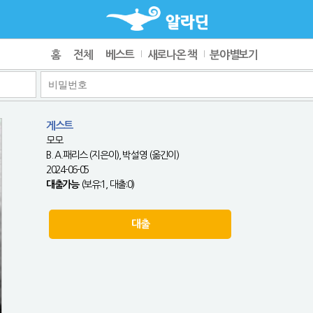
홈
전체
베스트
새로나온 책
분야별보기
게스트
모모
B. A.패리스 (지은이), 박설영 (옮긴이)
2024-06-05
대출가능
(보유:1, 대출:0)
대출