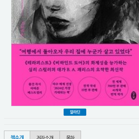
알라딘
책소개
저자소개
목차