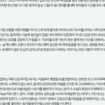
다. 그리고 마지막에 마주하는 압도적인 반전은 짜릿함을 넘어 소름 돋는 공포를 맛보게 한
 이 오싹한 최신작은 또 다른 경지의 일상 스릴러다운 면모를 뽐내며 독자들의 시간을 쥐도 
기분 전환을 위한 여행을 마치고 2주 만에 돌아온 아이리스와 가브리엘 부부는 비어 있어
이 있다는 충격적인 사실에 정신없이 집을 나와 부부의 빈집에서 지내고 있었다면서 로르
해지는 로르를 감당하기가 힘들다. 가브리엘 또한 자신이 겪은 충격적인 사건을 극복하느
어느 날 에스메의 조경사 조지프가 에스메의 임신한 배 위에 얼굴을 대고 있는 광경을 엿
. 초대하지 않은 ‘손님’의 갑작스러운 방문으로 시작하는 이야기는 모든 사람이 저마다 
. 도입부는 매우 단순하지만 독자는 처음부터 평범함과 불안함이라는 상반된 요소 모두에 
서도 노력하지 않는 로르, 찰리의 유언에 관한 비밀을 간직한 채 고뇌에 빠지는 가브리엘
장면 묘사만으로 아슬아슬한 스토리를 중반까지 이끄는 것이 이 소설의 특징이자 매력이다.
-burn’이라 한다. 문자 그대로 관객의 공포심을 서서히 부채질한다는 의미다. 《게스트
릿하게 만든다. 느리게 진행되는 이야기 안에서 긴장감과 흥미로움을 유지해야 하는 고난도
 스릴러를 좋아하는 독자들에게 만족스러운 경험을 선사한다.