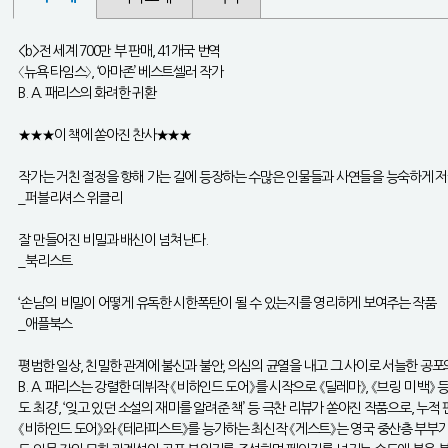
<b>전 세계 700만 부 판매, 41개국 번역
〈뉴욕 타임스〉, ‘아마존’ 베스트셀러 작가
B. A. 패리스의 화려한 귀환
★★★이 책에 쏟아진 찬사★★★
작가는 거친 절정을 향해 가는 길에 등장하는 수많은 인물들과 사연들을 능숙하게 저글
_퍼블리셔스 위클리
잘 만들어진 비밀과 배신이 넘쳐난다.
_북리스트
‘손님’의 비밀이 어떻게 유독한 시한폭탄이 될 수 있는지를 영리하게 보여주는 작품
_애플북스
평범한 일상, 친밀한 관계에 불신과 불안, 의심의 균열을 내고 그 사이로 서늘한 공포
B. A. 패리스는 강렬한 데뷔작 《비하인드 도어》를 시작으로 《딜레마》, 《브링 미 
도 최강’, ‘잊고 있던 소설의 재미를 알려준 책’ 등 극찬 리뷰가 쏟아진 작품으로, 누
《비하인드 도어》와 《테라피스트》를 능가하는 최신작 《게스트》는 영국 중산층 부부