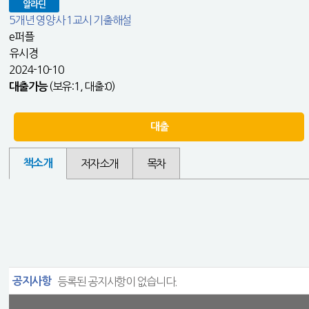
알라딘
5개년 영양사 1교시 기출해설
e퍼플
유시경
2024-10-10
(보유:1, 대출:0)
대출가능
대출
책소개
저자소개
목차
공지사항
등록된 공지사항이 없습니다.