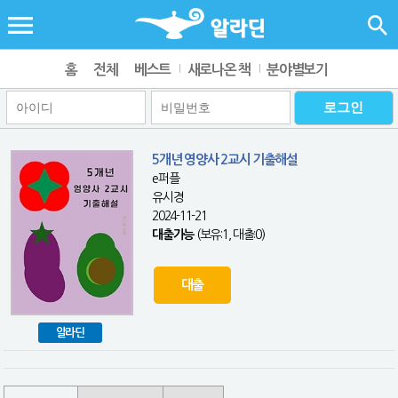
홈
전체
베스트
새로나온 책
분야별보기
5개년 영양사 2교시 기출해설
e퍼플
유시경
2024-11-21
대출가능
(보유:1, 대출:0)
대출
알라딘