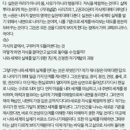
다. 실천은 머리가 아니라 몸, 사유가 아니라 행동이다. 지식을 체험하는 것이다. 삶에
뿌리내리게 하는 것이다. 《지대넓얕》 시리즈의 1, 2권과 0권이 지식에 대해 다루었다
면, ∞권은 나머지 절반의 영역인 실천에 대해 다룬다. 실천은 나와 세계의 실체를 알
기 위해서 내면으로 나아가는 것이며, 나를 기준으로 세계를 바라보는 태도를 완전히
뒤바꾸는 것이다. 그것은 모든 것을 다르게 보이게 한다는 점에서 가히 코페르니쿠스
적이다.
<b>
지식의 끝에서, 구부러져 되돌아온다는 것
어떻게 하면 지식을 끌어안고 삶으로 돌아올 수 있을까?
나와 세계의 실체를 알기 위한 7단계, 진정한 자기계발의 과정
그렇다면 나와 세계의 실체를 안다는 것은 무엇인가? 작가 채사장은 이에 대한 답으
로 나아가기 위해 일곱 가지 단계를 제시한다. 그것은 발심, 정비, 정진, 견성, 출세, 조
망, 전진이다. 이 단계는 현실로부터 멀어지며 깊은 심연으로 들어갔다가 다시 현실
로 나오는 구조로 되어 있다. 먼저 마음을 내어 세계를 의심하고, 내 주변의 세계를 정
비하며, 매력과 혐오라는 심리적 기제를 이해함으로써 내면을 정리한다. 그러면 이
책의 핵심인, 내면의 가장 깊은 곳까지 다다라 새로운 지식을 체험하게 된다. 작가는
우리가 한 번도 가닿지 못했던 세계를 펼쳐낸다. 그가 인간을 나누는 새로운 기준을
제시한다면, 바로 이 견성의 단계를 이해한 자와 이해하지 못한 자일 것이다. 이곳에
서 나와 세계의 실체가 비로소 드러나기 때문이다. 또한 이 실체를 이해하면 그때부
터는 삶이 다르게 보이기 때문이다. 이제 작가는 바닥을 차고 삶으로 서서히 올라온