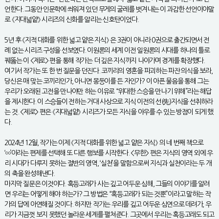
언한다. 그동안 인문학에 씌워져 있던 무게의 굴레를 벗겨내는 이 과감한 선언이야말
로 《지대넓얕》 시리즈의 신화를 알리는 신호탄이었다.
5년 후 《지적 대화를 위한 넓고 얕은 지식》 은 3권이 아니라 0권으로 출간되면서 전
례 없는 시리즈 구성을 선보였다. 이원론의 세계 이전 일원론의 시대를 하나의 틀로
꿰뚫는 이 <제로> 편을 통해 작가는 더 깊은 지식까지 나아가며 경계를 확장했다.
여기서 작가는 또 한 번 질문을 던진다. 코끼리의 영혼을 파괴하는 파잔 의식을 보라,
당신은 매 맞는 코끼리인가, 아니면 몽둥이를 든 자인가? 이 아픈 물음을 통해 그는
우리가 오래된 고전을 만나야만 하는 이유로 “위대한 스승을 만나기 위해”라는 해답
을 제시한다. 이 스승들이 전하는 거대 사상으로 지식 이전의 선(先)지식을 선취하라
는 것. <제로> 편은 《지대넓얕》 시리즈가 모든 지식을 아우를 수 있는 방점이 되게 했
다.
2024년 12월, 작가는 이제 《지적 대화를 위한 넓고 얕은 지식》 의 네 번째 책으로
‘∞’이라는 편제를 선택해 또 다른 행보를 시작한다. <무한> 편은 지식의 영역 외에 우
리 시대가 다루지 못하는 절반의 영역, ‘실천’을 말함으로써 지식과 실천이라는 두 개
의 축을 완성해낸다.
마지막 질문은 이것이다. 혹등고래가 사는 깊고 어두운 심해, 그들의 이야기를 알려
면 우리는 어떻게 해야 하는가? 그 방법은 “혹등고래가 되는 것뿐”이라고 말하는 작
가의 답에 아연해질 것이다. 하지만 작가는 우리를 깊고 어두운 심연으로 데려가, 우
리가 지금껏 보지 못했던 놀라운 세계를 펼쳐준다. 그곳에서 우리는 혹등고래도 되고