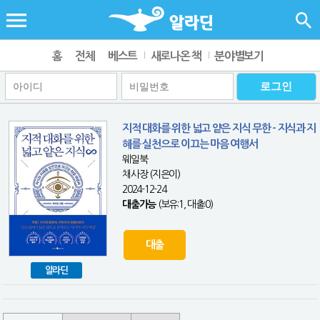
홈
전체
베스트
새로나온 책
분야별보기
지적 대화를 위한 넓고 얕은 지식 무한 - 지식과 지
혜를 실천으로 이끄는 마음 여행서
웨일북
채사장 (지은이)
2024-12-24
대출가능
(보유:1, 대출:0)
대출
알라딘