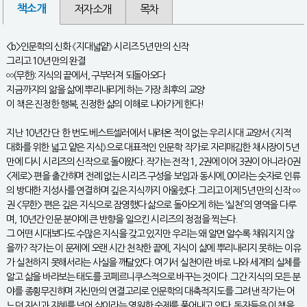
책소개
저자소개
목차
<b>인문학의 신화 《지대넓얕》 시리즈 5년 만의 신작
그리고 10년 만의 완결
∞(무한): 지식의 끝에서, 구부러져 되돌아오다
지금까지의 앎을 삶에 뿌리내리게 하는 가장 최후의 교양
이 책은 진정한 행복, 진정한 삶의 이해로 나아가게 한다!
지난 10년간 단 한 번도 베스트셀러에서 내려온 적이 없는 우리 시대 교양서 《지적
대화를 위한 넓고 얕은 지식》으로 대표적인 인문학 작가로 자리매김한 채사장이 5년
만에 다시 시리즈의 신작으로 돌아왔다. 작가는 전작 1, 2권에 이어 3권이 아니라 0권
<제로> 편을 출간하며 전례 없는 시리즈 구성을 보임과 동시에, 0이라는 숫자로 인류
의 방대한 지성사를 연결하며 깊은 지식까지 아울렀다. 그리고 이제 5년 만의 신작 ∞
권 <무한> 편은 깊은 지식으로 잠영했다 삶으로 돌아오게 하는 ‘실천’의 영역을 다루
며, 10년간 인문 분야에 큰 반향을 일으킨 시리즈의 정점을 찍는다.
그 어떤 시대보다도 수많은 지식을 갖고 있지만 우리는 왜 알면 알수록 채워지지 않
을까? 작가는 이 문제에 오랜 시간 천착한 끝에, 지식이 삶에 뿌리내리지 못하는 이유
가 실천하지 못해서라는 사실을 깨달았다. 여기서 실천이란 바로 나와 세계의 실체를
알고 삶을 바라보는 태도를 코페르니쿠스적으로 바꾸는 것이다. 그간 지식의 모든 분
야를 종횡무진하며 자신만의 연결고리로 인문학의 대축적지도를 그려낸 작가는 어
느덧 지식과 지혜를 넘어 삶이라는 영원한 숙제를 풀어내고 있다. 독자들은 이 책을