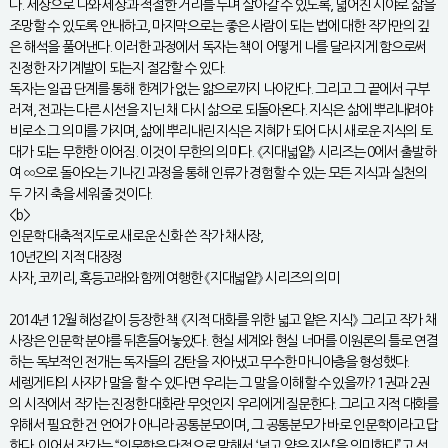
다. 세상으로 나와 세상과 적절한 거리를 두며 살아갈 수 있도록, 넓어진 시야로 삶을
조망할 수 있도록 안내하고, 마지막으로는 좋은 사람이 되는 법에 대한 작가만의 깊
은 해석을 풀어낸다. 이러한 과정에서 독자는 책이 어떻게 나를 달라지게 함으로써
진정한 자기계발이 되는지 절감할 수 있다.
독자는 일곱 단계를 통해 한계가 없는 앎으로까지 나아간다. 그리고 그 끝에서 구부
러져, 전과는 다른 시선을 지닌 채 다시 삶으로 되돌아온다. 지식은 삶에 뿌리내려야
비로소 그 의미를 가지며, 삶에 뿌리내린 지식은 지혜가 되어 다시 새로운 지식의 토
대가 되는 무한한 이어짐. 이것이 무한의 의미다. 《지대넓얕》 시리즈는 0에서 출발하
여 ∞으로 돌아오는 기나긴 과정을 통해 인류가 경험할 수 있는 모든 지식과 실천의
두 가지 축을 세워줄 것이다.
<b>
인문학 대축적지도로 새로운 신화 쓴 작가 채사장,
10년간의 지적 대장정
사자, 코끼리, 혹등고래와 함께 여행한 《지대넓얕》 시리즈의 의미
2014년 12월 혜성같이 등장한 책 《지적 대화를 위한 넓고 얕은 지식》 그리고 작가 채
사장은 인문학 분야를 뒤흔들어놓았다. 현실 세계와 현실 너머를 이원론의 틀로 연결
하는 독보적인 전개는 독자들의 감탄을 자아냈고 무수한 마니아층을 형성했다.
세렝게티의 사자가 말을 할 수 있다면 우리는 그 말을 이해할 수 있을까? 1권과 2권
의 시작에서 작가는 진정한 대화란 무엇인지 우리에게 질문한다. 그리고 지적 대화를
위해서 필요한 건 언어가 아니라 공통분모이며, 그 공통분모가 바로 인문학이라고 답
한다. 이어서 작가는 “인문학은 단적으로 말해서 ‘넓고 얕은 지식’을 의미한다”고 선