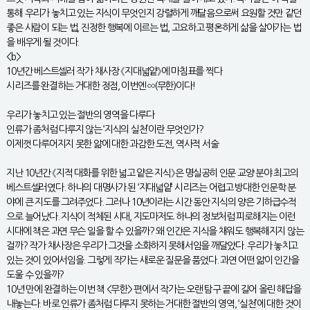
통해 우리가 놓치고 있는 지식이 무엇인지 강렬하게 깨달음으로써 요원할 것만 같던
좋은 사람이 되는 법, 진정한 행복에 이르는 법, 고요하고 평온하게 삶을 살아가는 법
을 배우게 될 것이다.
<b>
10년간 베스트셀러 작가 채사장 《지대넓얕》에 마침표를 찍다
시리즈를 완결하는 거대한 정점, 이번엔 ∞(무한)이다!
우리가 놓치고 있는 절반의 영역을 다루다
인류가 좀처럼 다루지 않는 ‘지식의 실천’이란 무엇인가?
이제껏 다루어지지 못한 앎에 대한 과감한 도전, 역사적 서술
지난 10년간 《지적 대화를 위한 넓고 얕은 지식》은 명실공히 인문 교양 분야 최고의
베스트셀러였다. 하나의 대명사가 된 ‘지대넓얕’ 시리즈는 어렵고 방대한 인문학 분
야에 큰 지도를 그려주었다. 그러나 10년이라는 시간 동안 지식의 양은 기하급수적
으로 늘어났다. 지식이 적체된 시대, 지도마저도 하나의 정보처럼 피로해지는 이런
시대에 책은 과연 무슨 일을 할 수 있을까? 왜 인간은 지식을 채워도 행복해지지 않는
걸까? 작가 채사장은 우리가 그것을 소화하지 못해서임을 깨달았다. 우리가 놓치고
있는 것이 있어서임을. 그렇게 작가는 새로운 질문을 품었다. 과연 어떤 앎이 인간을
도울 수 있을까?
10년 만에 완결하는 이번 책 <무한> 편에서 작가는 오랜 탐구 끝에 길어 올린 해답을
내놓는다. 바로 인류가 좀처럼 다루지 못하는 거대한 절반의 영역, ‘실천’에 대한 것이