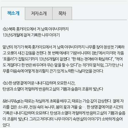
책소개
저자소개
목차
<b>북쪽 홋카이도에서 저 남쪽 야쿠시마까지
13년 6개월에 걸쳐 기록한 나무 이야기
말년의 작가가 북쪽 홋카이도에서 저 남쪽 야쿠시마까지 나무를 찾아 정성껏 기록하
고 오롯이 새긴 감동을 전한다. 첫 번째 에세이 ‘가문비나무의 갱신’에서 마지막 작품
‘포플러’가 집필되기까지 13년 6개월이 걸렸다. “한 해는 겪어봐야 확실하다”, “적어
도 계절마다 한 번은 봐두어야 무슨 말을 할 수 있다”는 작가의 말처럼, 그가 만난 나
무를 마음속에 어떻게 정리할지 끈기 있게 노력한 나날이었을 것이다.
<b>한 생명 곁에 머문 내내 다감하며 오묘한 시간,
탄생과 소멸이 격렬하게 반응하고 삶의 기쁨과 슬픔이 조용히 빛난다
&lt;나무&gt;는 때로는 착실하게 초목을 배우고, 때로는 가슴 깊이 감상한다. 절에 자
리를 잡은 소나무, 전원 속의 녹나무, 봄의 꽃과 겨울 숲…. 한 생명 곁에 머문 시간의
기록은 내내 다감하며 오묘하다. 탄생과 소멸이 격렬하게 반응하고 삶의 기쁨과 슬픔
이 조용히 빛난다. 그리고 저마다의 나무 이야기 속엔 삶의 이야기가 소박하게 숨어
있다.