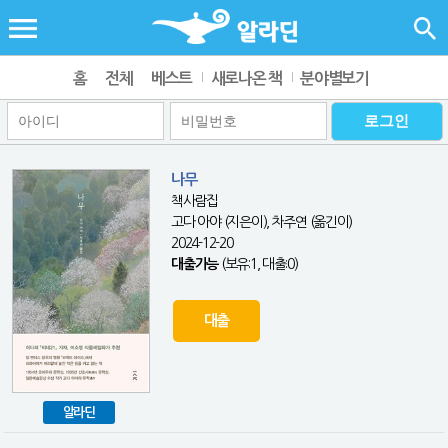
홈
전체
베스트
새로나온 책
분야별보기
나무
책사람집
고다 아야 (지은이), 차주연 (옮긴이)
2024-12-20
대출가능
(보유:1, 대출:0)
대출
알라딘