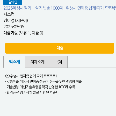
알라딘
2025위생사 필기 + 실기 빈출 1000제 - 위생사 면허증 쉽게 따기 프로
시스컴
김미경 (지은이)
2025-03-05
(보유:1, 대출:0)
대출가능
대출
책소개
저자소개
목차
<b>위생사 면허증 쉽게 따기 프로젝트!
- 맞춤학습: 위생사 면허증 성공적 취득을 위한 맞춤형 학습
- 기출변형: 최신기출유형을 적극 반영한 1000제 수록
- 합격공략: 암기식 해설로 시험 완벽 준비