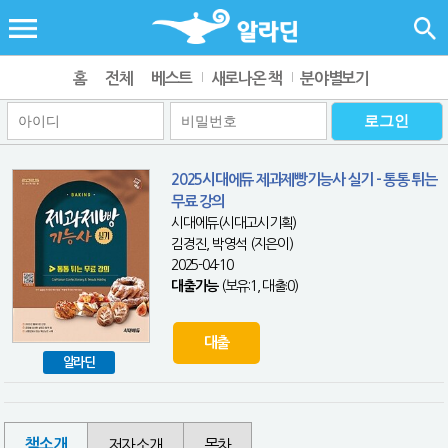
홈
전체
베스트
새로나온 책
분야별보기
2025시대에듀 제과제빵기능사 실기 - 통통 튀는
무료 강의
시대에듀(시대고시기획)
김경진, 박영석 (지은이)
2025-04-10
대출가능
(보유:1, 대출:0)
대출
알라딘
책소개
저자소개
목차