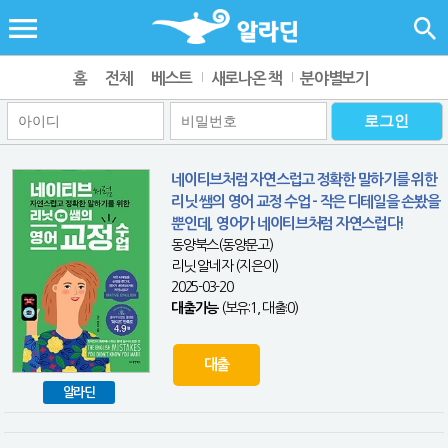
홈
전체
베스트
새로나온 책
분야별보기
네이티브처럼 자연스럽고 정확한 말하기를 위한
리닛 쌤의 영어 교정 수업 - 작은 디테일을 손봤을
뿐인데, 영어가 네이티브처럼 자연스럽다!
동양북스(동양문고)
리닛 알네자 (지은이)
2025-03-20
대출가능
(보유:1, 대출:0)
대출
알라딘