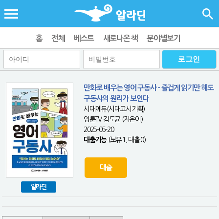
홈
전체
베스트
새로나온 책
분야별보기
만화로 배우는 영어 구동사 - 즐겁게 읽기만 해도
구동사의 원리가 보인다
시대에듀(시대고시기획)
잉툰TV 김도균 (지은이)
2025-05-20
대출가능
(보유:1, 대출:0)
대출
알라딘