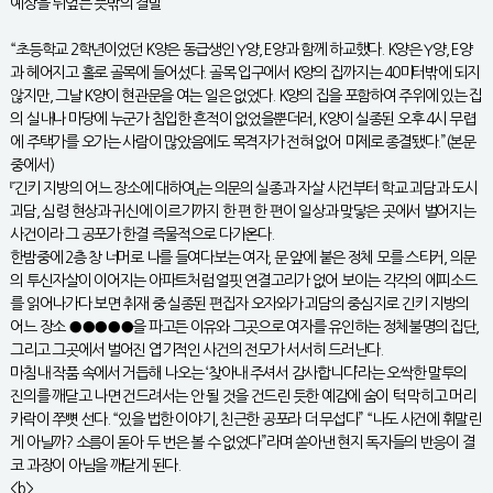
예상을 뒤엎는 뜻밖의 결말
“초등학교 2학년이었던 K양은 동급생인 Y양, E양과 함께 하교했다. K양은 Y양, E양
과 헤어지고 홀로 골목에 들어섰다. 골목 입구에서 K양의 집까지는 40미터밖에 되지
않지만, 그날 K양이 현관문을 여는 일은 없었다. K양의 집을 포함하여 주위에 있는 집
의 실내나 마당에 누군가 침입한 흔적이 없었을뿐더러, K양이 실종된 오후 4시 무렵
에 주택가를 오가는 사람이 많았음에도 목격자가 전혀 없어 미제로 종결됐다.”(본문
중에서)
『긴키 지방의 어느 장소에 대하여』는 의문의 실종과 자살 사건부터 학교 괴담과 도시
괴담, 심령 현상과 귀신에 이르기까지 한 편 한 편이 일상과 맞닿은 곳에서 벌어지는
사건이라 그 공포가 한결 즉물적으로 다가온다.
한밤중에 2층 창 너머로 나를 들여다보는 여자, 문 앞에 붙은 정체 모를 스티커, 의문
의 투신자살이 이어지는 아파트처럼 얼핏 연결고리가 없어 보이는 각각의 에피소드
를 읽어나가다 보면 취재 중 실종된 편집자 오자와가 괴담의 중심지로 긴키 지방의
어느 장소 ●●●●●을 파고든 이유와 그곳으로 여자를 유인하는 정체불명의 집단,
그리고 그곳에서 벌어진 엽기적인 사건의 전모가 서서히 드러난다.
마침내 작품 속에서 거듭해 나오는 ‘찾아내 주셔서 감사합니다’라는 오싹한 말투의
진의를 깨닫고 나면 건드려서는 안 될 것을 건드린 듯한 예감에 숨이 턱 막히고 머리
카락이 쭈뼛 선다. “있을 법한 이야기, 친근한 공포라 더 무섭다” “나도 사건에 휘말린
게 아닐까? 소름이 돋아 두 번은 볼 수 없었다”라며 쏟아낸 현지 독자들의 반응이 결
코 과장이 아님을 깨닫게 된다.
<b>