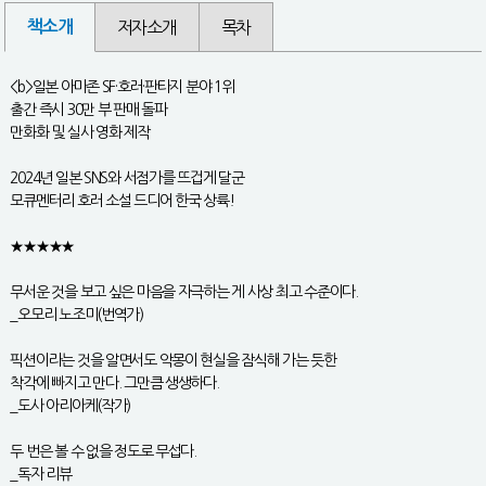
책소개
저자소개
목차
<b>일본 아마존 SF·호러·판타지 분야 1위
출간 즉시 30만 부 판매 돌파
만화화 및 실사 영화 제작
2024년 일본 SNS와 서점가를 뜨겁게 달군
모큐멘터리 호러 소설 드디어 한국 상륙!
★★★★★
무서운 것을 보고 싶은 마음을 자극하는 게 사상 최고 수준이다.
_오모리 노조미(번역가)
픽션이라는 것을 알면서도 악몽이 현실을 잠식해 가는 듯한
착각에 빠지고 만다. 그만큼 생생하다.
_도사 아리아케(작가)
두 번은 볼 수 없을 정도로 무섭다.
_독자 리뷰