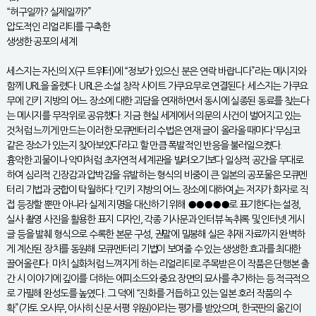
“허구일까? 실제일까?”
압도적인 리얼리티를 구축한
생생한 공포의 세계
세스지는 자신의 X(구 트위터)에 “정보가 있으신 분은 연락 바랍니다”라는 메시지와
함께 URL을 올렸다. URL은 소설 창작 사이트 가쿠요무로 연결된다. 세스지는 가쿠요
무에 긴키 지방의 어느 장소에 대한 괴담을 연재하면서 동시에 실종된 동료를 찾는다
는 메시지를 무작위로 공유했다. 지금 현실 세계에서 의문의 사건이 벌어지고 있는
것처럼 느끼게 만드는 이러한 모큐멘터리 수법은 연재 글이 올라올 때마다 ‘무심코
같은 장소가 있는지 찾아보았다’라고 할 만큼 폭발적인 반응을 불러일으켰다.
흉악한 괴물이나 악마처럼 초자연적 세계관을 빌려오기보다 일상적 공간을 무대로
하여 심리적 긴장감과 압박감을 유발하는 형식의 비중이 큰 일본의 공포물은 모큐멘
터리 기법과 궁합이 탁월하다. 『긴키 지방의 어느 장소에 대하여』는 저자가 화자로 직
접 등장할 뿐만 아니라 실제 지명을 대신하기 위해 ●●●●●로 표기한다는 설정,
실사 촬영 사진을 활용한 표지 디자인, 각종 기사문과 인터뷰 녹취록 및 인터넷 게시
글 등을 발췌 형식으로 수록한 본문 구성, 권말에 밀봉해 실은 취재 자료까지 완벽하
게 계산된 장치를 동원해 모큐멘터리 기법이 보여줄 수 있는 생생한 효과를 최대한
끌어올린다. 마치 실화처럼 느껴지게 하는 리얼리티로 주목받은 이 작품은 단행본 출
간 시 이야기에 깊이를 더하는 에피소드와 중요 장면의 묘사를 추가하는 등 적극적으
로 가필해 완성도를 높였다. 그 덕에 “진화를 거듭하고 있는 일본 호러 작품의 수
확”(가토 오사무, 아사히 신문 서평 위원)이라는 평가를 받았으며, 한국판의 옮긴이