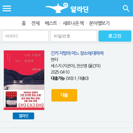
홈
전체
베스트
새로나온 책
분야별보기
긴키 지방의 어느 장소에 대하여
반타
세스지 (지은이), 전선영 (옮긴이)
2025-04-10
대출가능
(보유:1, 대출:0)
대출
알라딘