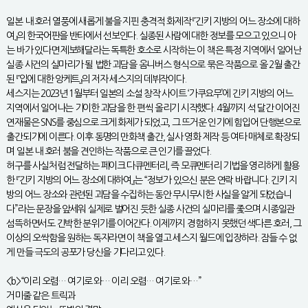
일본 내 호러 열풍에 새롭게 불을 지핀 충격적 화제작 『긴키 지방의 어느 장소에 대하
여』의 한국어판을 반타에서 선보인다. 실종된 사람에 대한 정보를 모으고 있으니 아
는 바가 있다면 제보해달라는 독특한 호소로 시작하는 이 책은 특정 지역에서 일어난
실종 사건의 실마리가 될 법한 괴담을 옴니버스 형식으로 묶은 작품으로 올 2월 출간
된 『입에 대한 앙케트』의 저자 세스지의 데뷔작이다.
세스지는 2023년 1월부터 일본의 소설 창작 사이트 ‘가쿠요무’에 긴키 지방의 어느
지역에서 일어나는 기이한 괴담을 한 편씩 올리기 시작했다. 4월까지 석 달간 이어진
연재물은 SNS를 중심으로 크게 화제가 되었고, 그 뜨거운 인기에 힘입어 단행본으로
출간되기에 이른다. 이후 동명의 만화책 출간, 실사 영화 제작 등 여타 매체로 확장되
며 일본 내 호러 붐을 견인하는 작품으로 큰 인기를 끌었다.
허구를 사실처럼 전달하는 페이크 다큐멘터리, 즉 모큐멘터리 기법을 영리하게 활용
한 『긴키 지방의 어느 장소에 대하여』는 “정보가 있으신 분은 연락 바랍니다. 긴키 지
방의 어느 장소와 관련된 괴담을 수집하는 동안 무시무시한 사실을 알게 되었습니
다”라는 문장을 앞세워 실제로 벌어진 듯한 실종 사건의 실마리를 좇으며 시종일관
섬뜩하면서도 긴박한 분위기를 이어간다. 이제까지 경험하지 못했던 색다른 호러, 그
이상의 오싹함을 원하는 독자라면 이 책을 열고 세스지 월드에 입장하라. 잠들 수 없
게 만들 극도의 공포가 당신을 기다리고 있다.
<b>“이리 오렴… 여기로 와… 이리 오렴… 여기로 와…”
거미줄 같은 트릭과