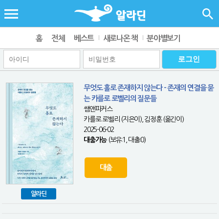
홈
전체
베스트
새로나온 책
분야별보기
무엇도 홀로 존재하지 않는다 - 존재의 연결을 묻
는 카를로 로벨리의 질문들
쌤앤파커스
카를로 로벨리 (지은이), 김정훈 (옮긴이)
2025-06-02
대출가능
(보유:1, 대출:0)
대출
알라딘