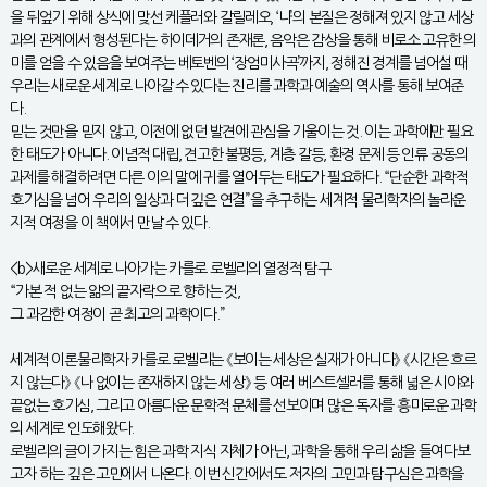
을 뒤엎기 위해 상식에 맞선 케플러와 갈릴레오, ‘나’의 본질은 정해져 있지 않고 세상
과의 관계에서 형성된다는 하이데거의 존재론, 음악은 감상을 통해 비로소 고유한 의
미를 얻을 수 있음을 보여주는 베토벤의 ‘장엄미사곡’까지, 정해진 경계를 넘어설 때
우리는 새로운 세계로 나아갈 수 있다는 진리를 과학과 예술의 역사를 통해 보여준
다.
믿는 것만을 믿지 않고, 이전에 없던 발견에 관심을 기울이는 것. 이는 과학에만 필요
한 태도가 아니다. 이념적 대립, 견고한 불평등, 계층 갈등, 환경 문제 등 인류 공동의
과제를 해결하려면 다른 이의 말에 귀를 열어두는 태도가 필요하다. “단순한 과학적
호기심을 넘어 우리의 일상과 더 깊은 연결”을 추구하는 세계적 물리학자의 놀라운
지적 여정을 이 책에서 만날 수 있다.
<b>새로운 세계로 나아가는 카를로 로벨리의 열정적 탐구
“가본 적 없는 앎의 끝자락으로 향하는 것,
그 과감한 여정이 곧 최고의 과학이다.”
세계적 이론물리학자 카를로 로벨리는 《보이는 세상은 실재가 아니다》 《시간은 흐르
지 않는다》 《나 없이는 존재하지 않는 세상》 등 여러 베스트셀러를 통해 넓은 시야와
끝없는 호기심, 그리고 아름다운 문학적 문체를 선보이며 많은 독자를 흥미로운 과학
의 세계로 인도해왔다.
로벨리의 글이 가지는 힘은 과학 지식 자체가 아닌, 과학을 통해 우리 삶을 들여다보
고자 하는 깊은 고민에서 나온다. 이번 신간에서도 저자의 고민과 탐구심은 과학을