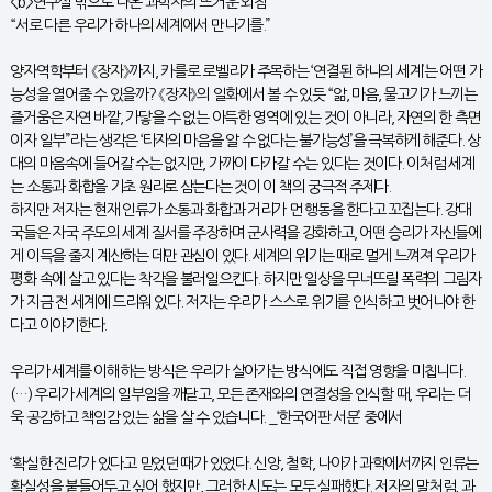
<b>연구실 밖으로 나온 과학자의 뜨거운 외침
“서로 다른 우리가 하나의 세계에서 만나기를.”
양자역학부터 《장자》까지, 카를로 로벨리가 주목하는 ‘연결된 하나의 세계’는 어떤 가
능성을 열어줄 수 있을까? 《장자》의 일화에서 볼 수 있듯 “앎, 마음, 물고기가 느끼는
즐거움은 자연 바깥, 가닿을 수 없는 아득한 영역에 있는 것이 아니라, 자연의 한 측면
이자 일부”라는 생각은 ‘타자의 마음을 알 수 없다는 불가능성’을 극복하게 해준다. 상
대의 마음속에 들어갈 수는 없지만, 가까이 다가갈 수는 있다는 것이다. 이처럼 세계
는 소통과 화합을 기초 원리로 삼는다는 것이 이 책의 궁극적 주제다.
하지만 저자는 현재 인류가 소통과 화합과 거리가 먼 행동을 한다고 꼬집는다. 강대
국들은 자국 주도의 세계 질서를 주장하며 군사력을 강화하고, 어떤 승리가 자신들에
게 이득을 줄지 계산하는 데만 관심이 있다. 세계의 위기는 때로 멀게 느껴져 우리가
평화 속에 살고 있다는 착각을 불러일으킨다. 하지만 일상을 무너뜨릴 폭력의 그림자
가 지금 전 세계에 드리워 있다. 저자는 우리가 스스로 위기를 인식하고 벗어나야 한
다고 이야기한다.
우리가 세계를 이해하는 방식은 우리가 살아가는 방식에도 직접 영향을 미칩니다.
(…) 우리가 세계의 일부임을 깨닫고, 모든 존재와의 연결성을 인식할 때, 우리는 더
욱 공감하고 책임감 있는 삶을 살 수 있습니다. _‘한국어판 서문’ 중에서
‘확실한 진리’가 있다고 믿었던 때가 있었다. 신앙, 철학, 나아가 과학에서까지 인류는
확실성을 붙들어두고 싶어 했지만, 그러한 시도는 모두 실패했다. 저자의 말처럼, 과