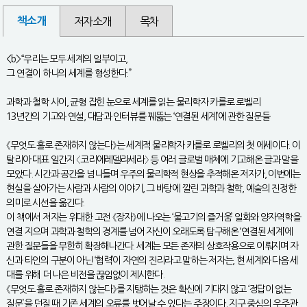
책소개
저자소개
목차
<b>“우리는 모두 세계의 일부이고,
그 연결이 하나의 세계를 형성한다.”
과학과 철학 사이, 균형 잡힌 눈으로 세계를 읽는 물리학자 카를로 로벨리
13년간의 기고와 연설, 대담과 인터뷰를 꿰뚫는 ‘연결된 세계’에 관한 질문들
《무엇도 홀로 존재하지 않는다》는 세계적 물리학자 카를로 로벨리의 첫 에세이다. 이
탈리아 대표 일간지 〈코리에레델라세라〉 등 여러 글로벌 매체에 기고해온 글과 말을
모았다. 시간과 공간을 넘나들며 우주의 물리학적 현상을 추적해온 저자가, 이번에는
현실을 살아가는 사람과 사람의 이야기, 그 바탕에 깔린 과학과 철학, 예술의 진정한
의미로 시선을 옮긴다.
이 책에서 저자는 위대한 고전 《장자》에 나오는 ‘물고기의 즐거움’ 일화와 양자역학을
연결 지으며 과학과 철학의 경계를 넘어 자신이 오래도록 탐구해온 ‘연결된 세계’에
관한 질문들을 무한히 확장해나간다. 세계는 모든 존재의 상호작용으로 이뤄지며 자
신과 타인의 구분이 아닌 ‘협력’이 자연의 진리라고 말하는 저자는, 현 세계와 다음 세
대를 위해 더 나은 비전을 끊임없이 제시한다.
《무엇도 홀로 존재하지 않는다》를 지탱하는 것은 확신에 기대지 않고 ‘정답이 없는
질문’을 던질 때 기존 세계의 오류를 벗어날 수 있다는 주장이다. 지구 중심의 우주관