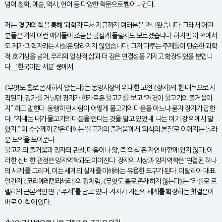
넘어 철학, 예술, 역사, 언어 등 다양한 학문으로 뻗어나간다.
저는 몇 권의 책을 통해 ‘과학자’로서 지금까지 여러분을 만나왔습니다. 그래서 어떤
분들은 저의 이런 얘기들이 조금은 낯설게 들릴지도 모르겠습니다. 하지만 이 책에서
도 제가 과학자라는 사실은 달라지지 않았습니다. 그저 다루는 주제들이 단순한 과학
적 호기심을 넘어, 우리의 일상적 삶과 더 깊은 연결성을 가지고 확장되었을 뿐입니
다. _‘한국어판 서문’ 중에서
《무엇도 홀로 존재하지 않는다》는 동양사상의 위대한 고전 《장자》의 한 대목으로 시
작된다. 강가를 거닐던 장자가 한가로운 물고기를 보고 “저것이 물고기의 즐거움이
지” 하고 말한다. 동행하던 사람이 어떻게 물고기의 마음을 아느냐 묻자 장자가 답한
다. “자네는 내가 물고기의 마음을 안다는 것을 알고 있었네. 나는 여기 강 위에서 알
았지.” 이 수수께끼 같은 대화는 ‘물고기의 즐거움’에서 ‘의식의 본질’로 이어지는 놀라
운 도약을 보여준다.
물고기의 즐거움과 장자의 관찰, 마음이나 앎, 즉 ‘의식’은 자연 바깥에 있지 않다. 이
러한 신비한 관점은 양자역학과도 이어진다. 장자의 사상과 양자역학은 ‘연결된 하나
의 세계’를 그리며, 이는 세계의 실재를 이해하는 유용한 도구가 된다. 이탈리아 대표
일간지 〈코리에레델라세라〉의 평처럼, 《무엇도 홀로 존재하지 않는다》는 “카를로 로
벨리의 근본적인 연구 주제”를 담고 있다. 저자가 자신의 세계를 확장하는 첫걸음이
바로 이 책에 있다.