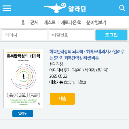
홈
전체
베스트
새로나온 책
분야별보기
회복탄력성의 뇌과학 - 하버드대 의사가 알려주
는 5가지 회복탄력성 리셋 버튼
현대지성
아디티 네루카 (지은이), 박미경 (옮긴이)
2025-05-22
대출가능
(보유:1, 대출:0)
대출
알라딘