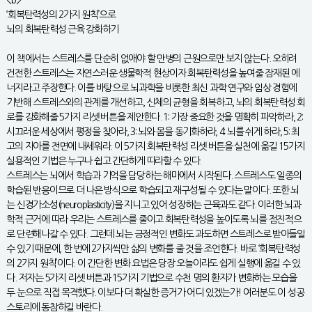
<b>
‘회복탄력성의 2가지 원칙’으로
뇌의 회복탄력성 근육 강화하기
이 책에서는 스트레스를 단순히 없애야 할 만병의 근원으로만 보지 않는다. 오히려
건전한 스트레스는 자연스러운 생물학적 현상이자 회복탄력성을 높여줄 잠재된 에
너지라고 주장한다. 이를 바탕으로 뇌과학을 비롯한 최신 과학 연구와 임상 경험에
기반해 스트레스와의 관계를 개선하고, 신체의 균형을 회복하고, 뇌의 회복탄력성 회
로를 강화해줄 5가지 리셋 버튼을 제안한다. 1: 가장 중요한 것을 명확히 파악하라, 2:
시끄러운 세상에서 평정을 찾아라, 3: 뇌와 몸을 동기화하라, 4: 뇌를 쉬게 하라, 5: 최
고의 자아를 전면에 내세워라. 이 5가지 회복탄력성 리셋 버튼을 실천에 옮길 15가지
실용적인 기법은 누구나 쉽고 간단하게 따라할 수 있다.
스트레스는 뇌에서 학습과 기억을 담당하는 해마에서 시작된다. 스트레스도 일종의
학습된 반응이므로 더 나은 방식으로 학습되고 재구성될 수 있다는 말이다. 또한 뇌
는 신경가소성(neuroplasticity)을 지니고 있어 성장하는 근육과도 같다. 이러한 뇌과
학적 근거에 따라 우리는 스트레스를 줄이고 회복탄력성을 높이도록 뇌를 점진적으
로 단련해나갈 수 있다. 그런데 뇌는 긍정적인 변화도 과도하면 스트레스로 받아들일
수 있기 때문에, 한 번에 2가지씩만 삶의 변화를 줄 것을 조언한다. 바로 ‘회복탄력성
의 2가지 원칙’이다. 이 간단한 변화 요법은 당장 오늘이라도 쉽게 실행에 옮길 수 있
다. 저자는 5가지 리셋 버튼과 15가지 기법으로 수천 명의 환자가 변화하는 모습을
두 눈으로 직접 목격했다. 이보다 더 확실한 증거가 어디 있겠는가! 여러분도 이 성공
스토리에 동참하길 바란다.