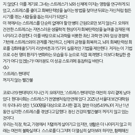
지 않았다. 이를 계기로 그녀는 스트레스가 뇌와 신체에 미치는 영향을 연구하게 되
었고, 스트레스를 줄이고 회복탄력성을 높이는 방법을 찾아낸 뒤로는 자신처럼 힘든
시기를 겪는 사람들을 돕는 의사가 되었다.
이 책에서는 스트레스를 단순히 없애야 할 만병의 근원으로만 보지 않는다. 오히려
건전한 스트레스는 자연스러운 생물학적 현상이자 회복탄력성을 높여줄 잠재된 에
너지라고 주장한다. 이를 바탕으로 뇌과학을 비롯한 최신 과학 연구와 임상 경험에
기반해 스트레스와의 관계를 개선하고, 신체의 균형을 회복하고, 뇌의 회복탄력성 회
로를 강화해줄 5가지 리셋 버튼과 15가지 실용적인 기법을 제안한다. 저자는 이 기법
으로 수천 명의 환자가 변화하는 모습을 두 눈으로 직접 목격했다. 이보다 확실한 증
거가 어디 있겠는가! 여러분도 이 성공 스토리에 동참하길 바란다.
<b>
‘스트레스 팬데믹’
꺼지지 않는 빨간불
코로나19 팬데믹이 지나간 지 오래지만, ‘스트레스 팬데믹’은 여전히 우리 곁에 남아
있다. 현대사회는 스트레스가 전염병처럼 만연해 있다. 2025년 서울대 보건대학원
이 우리나라 성인 1,500명을 대상으로 조사한 결과, 절반 이상(54.9%)이 지난 1년
동안 심각한 스트레스를 겪었다고 답했다. 정신 건강의 빨간불이 꺼지지 않고 있는
것이다.
우리는 직장, 학교, 가정에서 치열하게 살아가고 있지만, 생활은 더 나아지지 않고 미
래는 여전히 불확실하다. 스스로를 다그치며 더 열심히 살아보려 하지만, 황폐해진