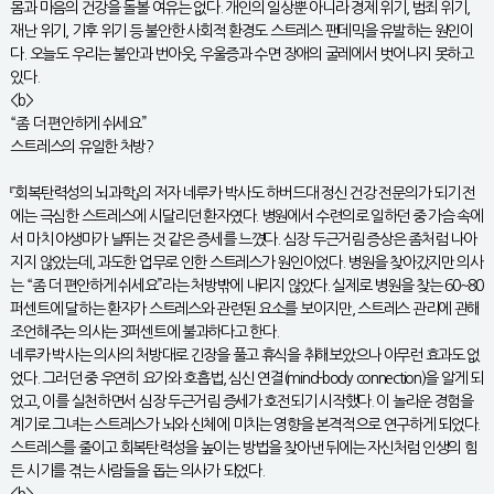
몸과 마음의 건강을 돌볼 여유는 없다. 개인의 일상뿐 아니라 경제 위기, 범죄 위기,
재난 위기, 기후 위기 등 불안한 사회적 환경도 스트레스 팬데믹을 유발하는 원인이
다. 오늘도 우리는 불안과 번아웃, 우울증과 수면 장애의 굴레에서 벗어나지 못하고
있다.
<b>
“좀 더 편안하게 쉬세요”
스트레스의 유일한 처방?
『회복탄력성의 뇌과학』의 저자 네루카 박사도 하버드대 정신 건강 전문의가 되기 전
에는 극심한 스트레스에 시달리던 환자였다. 병원에서 수련의로 일하던 중 가슴 속에
서 마치 야생마가 날뛰는 것 같은 증세를 느꼈다. 심장 두근거림 증상은 좀처럼 나아
지지 않았는데, 과도한 업무로 인한 스트레스가 원인이었다. 병원을 찾아갔지만 의사
는 “좀 더 편안하게 쉬세요”라는 처방밖에 내리지 않았다. 실제로 병원을 찾는 60~80
퍼센트에 달하는 환자가 스트레스와 관련된 요소를 보이지만, 스트레스 관리에 관해
조언해주는 의사는 3퍼센트에 불과하다고 한다.
네루카 박사는 의사의 처방대로 긴장을 풀고 휴식을 취해보았으나 아무런 효과도 없
었다. 그러던 중 우연히 요가와 호흡법, 심신 연결(mind-body connection)을 알게 되
었고, 이를 실천하면서 심장 두근거림 증세가 호전되기 시작했다. 이 놀라운 경험을
계기로 그녀는 스트레스가 뇌와 신체에 미치는 영향을 본격적으로 연구하게 되었다.
스트레스를 줄이고 회복탄력성을 높이는 방법을 찾아낸 뒤에는 자신처럼 인생의 힘
든 시기를 겪는 사람들을 돕는 의사가 되었다.