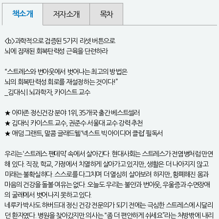
책소개
저자소개
목차
<b>과학적으로 검증된 5가지 리셋 버튼으로
뇌에 잠재된 회복탄력성 근육을 단련하라
“스트레스와 번아웃에서 벗어나는 최고의 방법은
뇌의 회복탄력성 회로를 재설정하는 것이다!”
_김대식 | 뇌과학자, 카이스트 교수
★ 아마존 정신건강 분야 1위, 35개국 출간 베스트셀러
★ 김대식 카이스트 교수, 권준수 서울대 교수 강력 추천
★ 애덤 그랜트, 말콤 글래드웰 ‘넥스트 빅 아이디어 클럽’ 필독서
우리는 ‘스트레스 팬데믹’ 속에서 살아간다. 현대사회는 스트레스가 전염병처럼 만연
해 있다. 직장, 학교, 가정에서 치열하게 살아가고 있지만, 생활은 더 나아지지 않고
미래는 불확실하다. 스스로를 다그치며 더 열심히 살아보려 하지만, 황폐해진 몸과
마음의 건강을 돌볼 여유는 없다. 오늘도 우리는 불안과 번아웃, 우울증과 수면장애
의 굴레에서 벗어나지 못하고 있다.
네루카 박사도 하버드대 정신 건강 전문의가 되기 전에는 극심한 스트레스에 시달리
던 환자였다. 병원을 찾아갔지만 의사는 “좀 더 편안하게 쉬세요”라는 처방밖에 내리