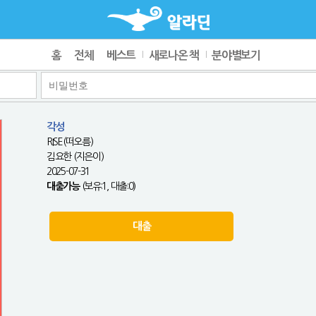
홈
전체
베스트
새로나온 책
분야별보기
각성
RISE(떠오름)
김요한 (지은이)
2025-07-31
대출가능
(보유:1, 대출:0)
대출