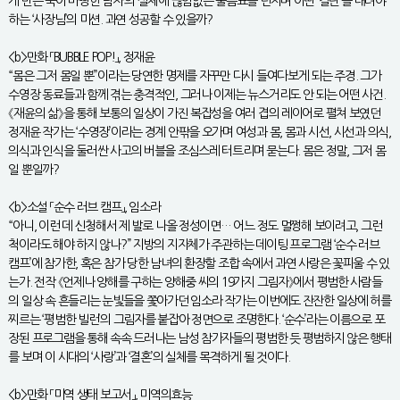
게 만든 죽어 마땅한 남자’의 실체에 끊임없는 물음표를 던지며 어떤 ‘결단’을 내려야
하는 ‘사장님’의 미션. 과연 성공할 수 있을까?
<b>만화 「BUBBLE POP!」, 정재윤
“몸은 그저 몸일 뿐”이라는 당연한 명제를 자꾸만 다시 들여다보게 되는 주경. 그가
수영장 동료들과 함께 겪는 충격적인, 그러나 이제는 뉴스거리도 안 되는 어떤 사건.
《재윤의 삶》을 통해 보통의 일상이 가진 복잡성을 여러 겹의 레이어로 펼쳐 보였던
정재윤 작가는 ‘수영장’이라는 경계 안팎을 오가며 여성과 몸, 몸과 시선, 시선과 의식,
의식과 인식을 둘러싼 사고의 버블을 조심스레 터트리며 묻는다. 몸은 정말, 그저 몸
일 뿐일까?
<b>소설 「순수 러브 캠프」, 임소라
“아니, 이런 데 신청해서 제 발로 나올 정성이면… 어느 정도 멀쩡해 보이려고, 그런
척이라도 해야 하지 않나?” 지방의 지자체가 주관하는 데이팅 프로그램 ‘순수 러브
캠프’에 참가한, 혹은 참가 당한 남녀의 환장할 조합 속에서 과연 사랑은 꽃피울 수 있
는가. 전작 《언제나 양해를 구하는 양해중 씨의 19가지 그림자》에서 평범한 사람들
의 일상 속 흔들리는 눈빛들을 쫓아가던 임소라 작가는 이번에도 잔잔한 일상에 허를
찌르는 ‘평범한 빌런’의 그림자를 붙잡아 정면으로 조명한다. ‘순수’라는 이름으로 포
장된 프로그램을 통해 속속 드러나는 남성 참가자들의 평범한 듯 평범하지 않은 행태
를 보며 이 시대의 ‘사랑’과 ‘결혼’의 실체를 목격하게 될 것이다.
<b>만화 「미역 생태 보고서」, 미역의효능