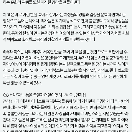
하는 문화적 관행들 또한 이러한 감각을 만들어낸다.
이 책은 바로 이런 현실 속에서 살아가는 여성들의 경험과 감정을 문학과 만화라는
형식으로 풀어낸 책이다. 작가들은 각자의 방식으로 젠더 불균형의 구체적 양상들을
포착하고, 그 속에서 여성들이 느끼는 답답함과 분노, 그리고 연대의 가능성을 탐색
한다. 통계와 현실이 만나는 지점에서 예술이 할 수 있는 역할, 즉 개인의 경험을 사회
적 맥락으로 확장하고 공감과 성찰의 계기를 마련하는 것이다.
라우더북스는 책의 제목이 제목인 만큼, 혹여 이 책을 읽는 것만으로도 위협이 될 수
있다는 우려 가운데 ‘호신용 양면커버’도 제작했다. 누가 책 읽는 사람을 공격할까 싶
지만, 여성이 머리카락을 짧게 잘랐다는 사실만으로도 폭행을 당하는 사건이 벌어진
게 불과 얼마 전의 일이다. 라우더북스는 그 불편함을 책의 일부 삼기로 했다. 필요할
때는 뒤집어 씌울 수 있는 양면 재킷 커버로 표지를 제작해 언제 어디서든 안전하게
책을 읽을 수 있도록 했다.
<b>소설 「어느 놈을 죽일까요 알아맞혀 보세요」, 민지형
전작 《나의 미친 페미니스트 여자친구》를 통해 ‘젠더 가치관이 극명하게 다른 남녀의
연애’라는 난해한 미션을 돌파해 나갔던 민지형 작가는, 이번 작품집에서 작은 손톱
속 촘촘한 세상을 그려내는 네일숍 사장님의 거대하고 비밀스러운 사명(?)들을 따라
간다. 독자들은 네일아트라는 섬세한 작업의 틈에서 펼쳐지는 거대한 미션의 아이러
니를 통해 일상 속 여성들의 숨겨진 연대 의식과 비밀들 사이를 파고든다. ‘여자를 죽