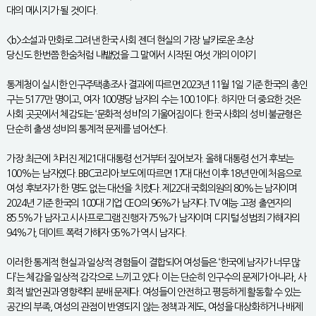
대의 메시지가 될 것이다.
<b>소설과 만화로 그려낸 한국 사회 젠더 현실의 가장 날카로운 초상
당신도 한번쯤 한숨처럼 내뱉었을 그 말에서 시작된 여섯 개의 이야기
통계청이 실시한 인구주택총조사 결과에 따르면 2023년 11월 1일 기준 한국의 총인
구는 5177만 명이고, 여자 100명당 남자의 수는 100.1이다. 하지만 더 중요한 것은
사회 곳곳에서 체감되는 ‘문화적 성비’의 기울어짐이다. 한국 사회의 성비 불균형은
단순히 출생 성비의 통계적 문제를 넘어선다.
가장 최근에 치러진 제21대 대통령 선거부터 짚어보자. 올해 대통령 선거 후보는
100%는 남자였다. BBC코리아 보도에 따르면 17대 대선 이후 18년 만에 처음으로
여성 후보자가 한 명도 없는 대선을 치렀다. 제22대 국회의원의 80%는 남자이며
2024년 기준 한국의 100대 기업 CEO의 96%가 남자다. TV 예능 고정 출연자의
85.5%가 남자고 시사프로그램 진행자 75%가 남자이며 디지털 성범죄 가해자의
94%가, 데이트 폭력 가해자 95%가 역시 남자다.
이러한 통계적 현실과 일상적 경험들이 결합되어 여성들은 ‘한국에 남자가 너무 많
다’는 체감을 일상적 감각으로 느끼고 있다. 이는 단순히 인구수의 문제가 아니라, 사
회적 발언권과 영향력의 분배 문제다. 여성들이 안전하고 평등하게 활동할 수 있는
공간의 부족, 여성의 관점이 반영되지 않는 정책과 제도, 여성을 대상화하거나 배제