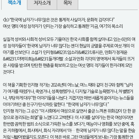
책소개
저자소개
목차
<b>“한국에 남자가 너무 많은 것은 통계적 사실이자, 문화적 감각이다”
여섯 명의 여성 창작자가 던지는 가장 솔직하고 통쾌한 ‘지금, 여기’의 목소리
실질적 성비와 사회적 성비 모두 기울어진 한국 사회를 함께 살아내고 있는 6인의 여
성 창작자들이 ‘한국에 남자가 너무 많다’는 젠더 현실의 균열을 주제로 여섯 개의 이
야기를 선보인다. 소설가 민지형&#8231;임소라&#8231;류시은, 만화가 정재윤
&#8231;미역의효능&#8231;들개이빨. 소설과 만화 각각의 영역에서 독자들의 뜨거
운 사랑을 받으며 탄탄한 팬층을 확보하고 있는 여섯 명의 작가들이 한자리에 모인
것이다.
이 책을 기획한 민지형 작가는 2024년의 어느날, 여느 때와 같이 친구와 함께 “남자
가 여자를 때렸거나, 죽였거나, 성폭행했거나, 디지털 기술로 능욕했거나, 차별했거
나, 부당하게 대우”한 이야기들을 나눴다. 지겹지만 매번 새롭게 쏟아지는 뉴스들을
이야기하던 중 친구가 탄식하듯 말한다. “한국에 남자가 너무 많다.”
민지형 작가는 그 순간 “이 사회에서 여성으로 살면서 줄곧 느껴온 위화감이 단 한 문
장으로 정리되는 희열”을 느꼈다고 고백한다. 이 시대를 살아가는 한국 여성이라면
한번쯤 끔찍한 범죄 소식으로 가득한 뉴스를 보다가, 예능이나 영화를 보던 중에, 혹
은 지하철에서, 회사에서, 회식 자리에서 ‘아… 한국에 남자가 너무 많다’는 말을 한숨
처럼 내뱉어봤을지도 모른다. 이 책은 바로 그런 여성들에게 보내는 가장 통쾌한 연