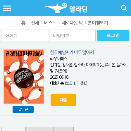
홈
전체
베스트
새로나온 책
분야별보기
한국에 남자가 너무 많아서
라우더북스
민지형, 정재윤, 임소라, 미역의효능, 류시은, 들개이
빨 (지은이)
2025-06-18
대출가능
(보유:1, 대출:0)
대출
알라딘