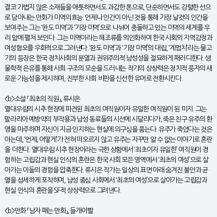
결코 가볍지 않은 소재들을 애틋하면서도 과감한 톤으로, 단순하면서도 강렬한 선으
로 담아내는 만화가 미역의효능. 언제나 인간이 아닌 것을 통해 가장 날것의 인간을
보여주는 그는 ‘완도 미역’과 ‘기장 미역’으로 나뉘어 충돌하고 있는 미역의 세계를 우
리 앞에 펼쳐 보인다. 그는 미역이라는 해조류를 의인화하여 한국 사회의 지역감정과
여성혐오를 우화적으로 그려낸다. ‘완도 미역’과 ‘기장 미역’의 대립, ‘계엄치’라는 물고
기의 등장은 한국 정치사회의 분열과 권위주의적 남성성을 절묘하게 패러디한다. 생
물학적 은유를 통해 사회 구조의 모순을 드러내는 작가의 상상력은 정치적 풍자의 새
로운 가능성을 제시하며, 진부한 사회 비판을 신선한 유머로 전환시킨다.
<b>소설 「최초의 직원」, 류시은
열대우림의 시추 현장에 파견된 최초의 여직원이자 유일한 여직원이 된 미지. 그는
말라리아 예방약의 부작용과 남성 동료들의 시선에 시달리다가, 죽은 친구 유주의 환
영을 마주하며 자신이 지금 인지하는 현실에 의구심을 품는다. 유주가 죽었다는 것은
아는데, ‘언제, 어떻게’가 전혀 떠오르지 않고 유주는 자꾸만 알 수 없는 이야기로 혼란
을 더한다. 열대우림 시추 현장이라는 극한 상황에서 ‘최초이자 유일한’ 여직원이 경
험하는 고립감과 현실 인식의 혼란은 한국 사회 모든 영역에서 ‘최초의 여성’으로 살
아가는 이들의 경험을 압축한다. 류시은 작가는 일상의 표면 아래 숨겨진 불안과 균
열을 섬세하게 포착하며, 남성 중심 사회에서 ‘최초의 여성’으로 살아가는 고립감과
현실 인식의 혼란을 SF적 상상력으로 그려낸다.
<b>만화 「남자 패는 만화」, 들개이빨