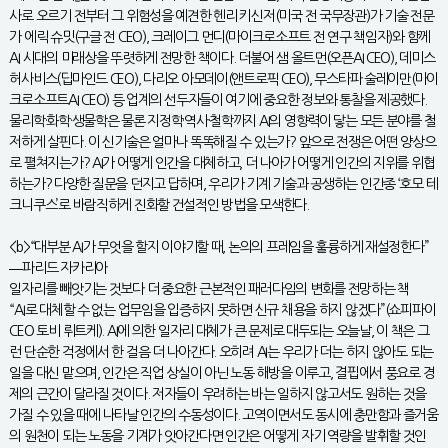
사로 오르기 전부터 그 위험성을 예견한 헨리 키신저(미국 전 국무장관)가 기술 전문
가 에릭 슈밋(구글 전 CEO), 크레이그 먼디(마이크로소프트 전 연구 책임자)와 함께
AI 시대의 미래상을 뚜렷하게 전망한 책이다. 더불어 샘 올트먼(오픈AI CEO), 데미스
허사비스(딥마인드 CEO), 다리오 아모데이(앤트로픽 CEO), 무스타파 술레이만(마이
크로소프트AI CEO) 등 업계의 선두자들이 여기에 중요한 정보와 통찰을 제공했다.
물리학·화학·생물학은 물론 지정학·역사·철학까지 AI의 영향력이 닿는 모든 분야를 철
저하게 살핀다. 이 신기술은 얼마나 똑똑해질 수 있는가? 앞으로 전쟁은 어떤 양상으
로 펼쳐지는가? AI가 어떻게 인간을 대체하고, 더 나아가 어떻게 인간의 지위를 위협
하는가? 다양한 질문을 던지고 답하며, 우리가 기계 기술과 공생하는 인간종 ‘호모 테
크니쿠스’로 바람직하게 진화할 건설적인 방법을 모색한다.
<b>“대부분 AI가 무엇을 할지 이야기할 때, 논의의 프레임을 훌륭하게 재설정한다”
―파리드 자카리아
일자리를 빼앗기는 것보다 더 중요한 근본적인 패러다임의 변화를 전망하는 책
“AI로 대체할 수 없는 업무임을 입증하지 못하면 신규 채용을 하지 않겠다”(쇼피파이
CEO 토비 뤼트케). AI에 의한 일자리 대체가 큰 문제로 대두되는 오늘날, 이 책은 그
런 단순한 걱정에서 한 걸음 더 나아간다. 오히려 AI는 우리가 더는 하지 않아도 되는
일을 대신 맡으며, 인간은 직업 상실이 아닌 노동 해방을 이루고, 결핍에서 풍요로 경
제의 근간이 달라질 것이다. 저자들이 우려하는 바는 일하지 않고서도 원하는 것을
가질 수 있을 때에 나타날 인간의 수동성이다. 고역이면서도 동시에 충만함과 즐거움
의 원천이 되는 노동을 기계가 앗아간다면 인간은 어떻게 자기 역량을 발휘할 것인