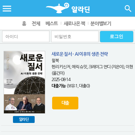
홈
전체
베스트
새로나온 책
분야별보기
새로운 질서 - AI 이후의 생존 전략
윌북
헨리 키신저, 에릭 슈밋, 크레이그 먼디 (지은이), 이현
(옮긴이)
2025-08-14
대출가능
(보유:1, 대출:0)
대출
알라딘