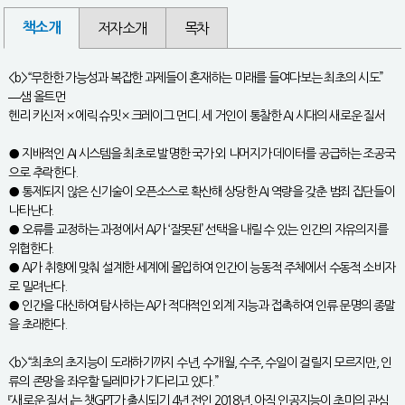
책소개
저자소개
목차
<b>“무한한 가능성과 복잡한 과제들이 혼재하는 미래를 들여다보는 최초의 시도”
―샘 올트먼
헨리 키신저 × 에릭 슈밋 × 크레이그 먼디. 세 거인이 통찰한 AI 시대의 새로운 질서
● 지배적인 AI 시스템을 최초로 발명한 국가 외 나머지가 데이터를 공급하는 조공국
으로 추락한다.
● 통제되지 않은 신기술이 오픈소스로 확산해 상당한 AI 역량을 갖춘 범죄 집단들이
나타난다.
● 오류를 교정하는 과정에서 AI가 ‘잘못된’ 선택을 내릴 수 있는 인간의 자유의지를
위협한다.
● AI가 취향에 맞춰 설계한 세계에 몰입하여 인간이 능동적 주체에서 수동적 소비자
로 밀려난다.
● 인간을 대신하여 탐사하는 AI가 적대적인 외계 지능과 접촉하여 인류 문명의 종말
을 초래한다.
<b>“최초의 초지능이 도래하기까지 수년, 수개월, 수주, 수일이 걸릴지 모르지만, 인
류의 존망을 좌우할 딜레마가 기다리고 있다.”
『새로운 질서』는 챗GPT가 출시되기 4년 전인 2018년, 아직 인공지능이 초미의 관심