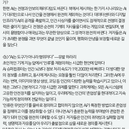
가?
한편 AI는 전쟁과 안보의 패러다임도 바꾼다. 책에서 제시하는 한 가지 시나리오는 AI
가 대리인으로 나서 인간을 전쟁에서 완전히 제외하는 것이다. 데이터센터와 디지털
인프라가 AI의 공격을 촉발하고, 인간 사상자를 줄이면서도 잠재적으로 전쟁의 결정
력은 줄이지 않는다. 전쟁은 순전히 기계의 치사율을 다루는 게임으로 변질되며, 병
사의 용맹함이나 애국심과는 무관한 양상으로 그 성격이 완전히 바뀐다. 저자들은 AI
가 초래한 분쟁을 과연 무엇이 끝낼 것인지 물으며, 평화와 안녕을 보장할 새로운 길
을 찾는다.
<b>“AI는 도구가 아니라 행위자다” ―유발 하라리
초인적인 기계 지능 앞에서 ‘인류’를 재정의하는 시급한 현안에 답하다
AI 슈퍼컴퓨터는 인간 뇌보다 정보 처리 속도가 1억 2000만 배 빠르다. 더 방대한 양
의 정보를 소화하고, 동시에 제시되는 요청을 훨씬 더 많이 처리한다. 그러한 AI에 우
리는 번역, 이미지와 영상 생성, 코딩 등 인간의 다양한 능력을 학습시키고 있으나, 이
책은 그보다 근본적이고 가장 시급한 과제를 말한다. 과학계에는 모든 AI 시스템에
고유한 안전장치를 설치하는 일이고, 우리에게는 인간의 ‘존엄성’을 현대적이고 지속
가능하게 정의하여 전달하는 일이다.
‘인류란 무엇인가’를 올바로 정의하고 합의하지 않으면, AI가 특정한 방법으로 존엄성
을 침해하고 이를 정당화할 수 있다. 아니면 AI가 충분한 능력을 부여받아 존엄한 존
재가 되어 인간을 완전히 대체할 수도 있다. 저자들은 인간의 취약성과 실패할 잠재
력, 생명력과 자유를 담아 우리가 출발점으로 삼을 새로운 정의를 제시한다.