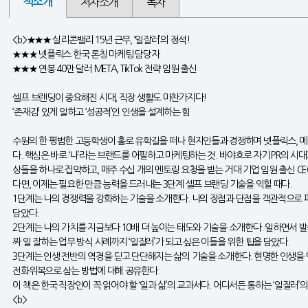
책소개
저자소개
목차
<b>★★★ 실리콘밸리 15년 근무, ‘일잘러’의 정석!
★★★ 넷플릭스 한국 론칭 마케팅 담당자
★★★ 연봉 40만 달러 META, TikTok 전략 임원 출신
셀프 브랜딩이 중요해진 시대, 직장 생활도 마찬가지다!
‘존재감’ 있게 일하고 ‘성공적’인 인생을 설계하는 힘
수원의 한 평범한 고등학생이 홀로 유학길을 떠나 현지인들과 경쟁하며 넷플릭스, 메타
다. 핵심은 바로 ‘나’라는 브랜드를 어필하고 마케팅하는 것. 바야흐로 자기 PR의 
상들을 하나로 집약하고, 매주 수십 개의 멘토링 요청을 받는 거대 기업 임원 출신 C
다면, 이제는 필요한 만큼 능력을 드러내는 3단계 셀프 브랜딩 기술을 익힐 때다.
1단계는 나의 경쟁력을 강화하는 기술을 소개한다. 나의 장점과 단점을 객관적으로 파
담았다.
2단계는 나의 가치를 지금보다 10배 더 높이는 태도와 기술을 소개한다. 일하면서 
짜 일 잘하는 업무 방식 사례까지 ‘일잘러’가 되고 싶은 이들을 위한 팁을 담았다.
3단계는 인생 전반의 역경을 딛고 단단해지는 삶의 기술을 소개한다. 현명한 인생을 
전화위복으로 삼는 방법에 대해 공유한다.
이 책은 한국 직장인이 꼭 읽어야 할 ‘일과 삶’의 교과서다. 어디서든 통하는 ‘일잘러
<b>