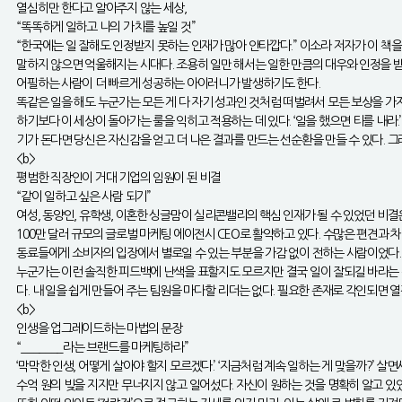
열심히만 한다고 알아주지 않는 세상,
“똑똑하게 일하고 나의 가치를 높일 것”
“한국에는 일 잘해도 인정받지 못하는 인재가 많아 안타깝다.” 이소라 저자가 이 책을
말하지 않으면 억울해지는 시대다. 조용히 일만 해서는 일한 만큼의 대우와 인정을 
어필하는 사람이 더 빠르게 성공하는 아이러니가 발생하기도 한다.
똑같은 일을 해도 누군가는 모든 게 다 자기 성과인 것처럼 떠벌려서 모든 보상을 가져
하기보다 이 세상이 돌아가는 룰을 익히고 적용하는 데 있다. ‘일을 했으면 티를 내라.
기가 돈다면 당신은 자신감을 얻고 더 나은 결과를 만드는 선순환을 만들 수 있다. 
<b>
평범한 직장인이 거대 기업의 임원이 된 비결
“같이 일하고 싶은 사람 되기”
여성, 동양인, 유학생, 이혼한 싱글맘이 실리콘밸리의 핵심 인재가 될 수 있었던 비
100만 달러 규모의 글로벌 마케팅 에이전시 CEO로 활약하고 있다. 수많은 편견과
동료들에게 소비자의 입장에서 별로일 수 있는 부분을 가감 없이 전하는 사람이었다. 
누군가는 이런 솔직한 피드백에 난색을 표할지도 모르지만 결국 일이 잘되길 바라는 진심
다. 내 일을 쉽게 만들어 주는 팀원을 마다할 리더는 없다. 필요한 존재로 각인되면
<b>
인생을 업그레이드하는 마법의 문장
“_______라는 브랜드를 마케팅하라”
‘막막한 인생, 어떻게 살아야 할지 모르겠다.’ ‘지금처럼 계속 일하는 게 맞을까?’
수억 원의 빚을 지지만 무너지지 않고 일어섰다. 자신이 원하는 것을 명확히 알고 있