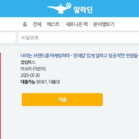
홈
전체
베스트
새로나온 책
분야별보기
너라는 브랜드를 마케팅하라 - ‘존재감’ 있게 일하고 ‘성공적’인 인생을
클랩북스
이소라 (지은이)
2025-07-20
대출가능
(보유:1, 대출:0)
대출