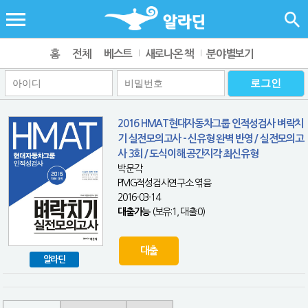
홈
전체
베스트
새로나온 책
분야별보기
2016 HMAT현대자동차그룹 인적성검사 벼락치
기 실전모의고사 - 신유형 완벽 반영 / 실전모의고
사 3회 / 도식이해.공간지각 최신유형
박문각
PMG적성검사연구소 엮음
2016-03-14
대출가능
(보유:1, 대출:0)
대출
알라딘