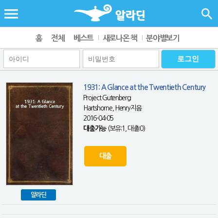
홈
전체
베스트
새로나온 책
분야별보기
1931: A Glance at the Twentieth Century
Project Gutenberg
Hartshorne, Henry지음
2016-04-05
대출가능
(보유:1, 대출:0)
대출
알라딘