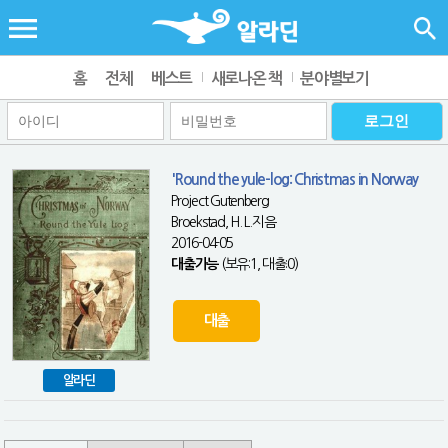
홈
전체
베스트
새로나온 책
분야별보기
'Round the yule-log: Christmas in Norway
Project Gutenberg
Broekstad, H. L.지음
2016-04-05
대출가능
(보유:1, 대출:0)
대출
알라딘