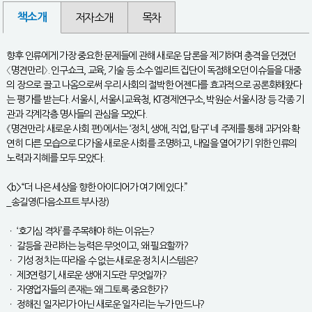
책소개
저자소개
목차
향후 인류에게 가장 중요한 문제들에 관해 새로운 담론을 제기하며 충격을 던졌던
〈명견만리〉. 인구쇼크, 교육, 기술 등 소수 엘리트 집단이 독점해오던 이슈들을 대중
의 장으로 끌고 나옴으로써 우리 사회의 절박한 어젠다를 효과적으로 공론화해왔다
는 평가를 받는다. 서울시, 서울시교육청, KT경제연구소, 박원순 서울시장 등 각종 기
관과 각계각층 명사들의 관심을 모았다.
《명견만리: 새로운 사회 편》에서는 ‘정치, 생애, 직업, 탐구’ 네 주제를 통해 과거와 확
연히 다른 모습으로 다가올 새로운 사회를 조명하고, 내일을 열어가기 위한 인류의
노력과 지혜를 모두 모았다.
<b>“더 나은 세상을 향한 아이디어가 여기에 있다.”
_송길영(다음소프트 부사장)
ㆍ ‘호기심 격차’를 주목해야 하는 이유는?
ㆍ 갈등을 관리하는 능력은 무엇이고, 왜 필요할까?
ㆍ 기성 정치는 따라올 수 없는 새로운 정치 시스템은?
ㆍ 제3연령기, 새로운 생애 지도란 무엇일까?
ㆍ 자영업자들의 존재는 왜 그토록 중요한가?
ㆍ 정해진 일자리가 아닌 새로운 일자리는 누가 만드나?