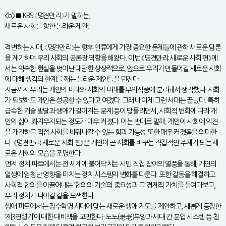
<b>■ KBS 〈명견만리〉가 말하는,
새로운 사회를 향한 놀라운 제안!
격변하는 시대, 〈명견만리〉는 향후 인류에게 가장 중요한 문제들에 관해 새로운 담론
을 제기하며 우리 사회의 공론장 역할을 해왔다. 이번 《명견만리: 새로운 사회 편》에
서는 익숙한 현실을 벗어난 대담한 상상력으로, 앞으로 우리가 만들어갈 새로운 사회
에 대해 생각의 한계를 깨는 놀라운 제안들을 던진다.
지금까지 우리는 개인의 미래와 사회의 미래를 무의식중에 분리해서 생각했다. 사회
가 퇴보해도 개인은 성공할 수 있다고 여겼다. 그러나 이제 그런 시대는 끝났다. 특히
급속한 기술 발달과 생애가 길어지는 문제 등이 맞물리면서, 사회적 변화에 따라 개
인의 삶이 좌지우지되는 정도가 매우 커졌다. 이는 반대로 말해, 개인이 사회에 의견
을 개진하고 직접 사회를 바꿔나갈 수 있는 힘과 가능성 또한 매우 커졌음을 의미한
다. 《명견만리: 새로운 사회 편》은 개인이 곧 사회를 바꾸는 직접적인 주체가 되는 새
로운 사회의 모습을 조명한다.
먼저 정치 파트에서는 전 세계에 불어닥치는 시민 직접 참여의 열풍을 통해, 개인의
일생에 엄청난 영향을 미치는 정치 시스템의 변화를 다룬다. 또한 갈등을 해결하고
사회적 합의를 이끌어내는 ‘합의의 기술’의 중요성과 그 경제적 가치를 들여다보고,
우리 정치가 나아갈 길을 모색한다.
생애 파트에서는 장수혁명 시대에 맞는 새로운 생애 지도를 제안하고, 새롭게 등장한
‘제3연령기’에 대한 대비책을 고민한다. 노노(老老)부양과 세대 간 분업 시스템 등 첨