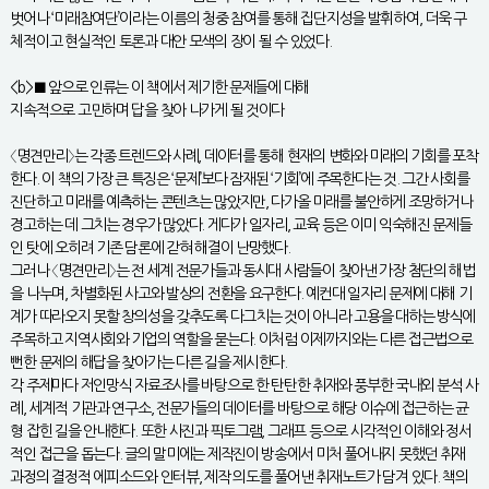
벗어나 ‘미래참여단’이라는 이름의 청중 참여를 통해 집단지성을 발휘하여, 더욱 구
체적이고 현실적인 토론과 대안 모색의 장이 될 수 있었다.
<b>■ 앞으로 인류는 이 책에서 제기한 문제들에 대해
지속적으로 고민하며 답을 찾아 나가게 될 것이다
〈명견만리〉는 각종 트렌드와 사례, 데이터를 통해 현재의 변화와 미래의 기회를 포착
한다. 이 책의 가장 큰 특징은 ‘문제’보다 잠재된 ‘기회’에 주목한다는 것. 그간 사회를
진단하고 미래를 예측하는 콘텐츠는 많았지만, 다가올 미래를 불안하게 조망하거나
경고하는 데 그치는 경우가 많았다. 게다가 일자리, 교육 등은 이미 익숙해진 문제들
인 탓에 오히려 기존 담론에 갇혀 해결이 난망했다.
그러나 〈명견만리〉는 전 세계 전문가들과 동시대 사람들이 찾아낸 가장 첨단의 해법
을 나누며, 차별화된 사고와 발상의 전환을 요구한다. 예컨대 일자리 문제에 대해 기
계가 따라오지 못할 창의성을 갖추도록 다그치는 것이 아니라 고용을 대하는 방식에
주목하고 지역사회와 기업의 역할을 묻는다. 이처럼 이제까지와는 다른 접근법으로
뻔한 문제의 해답을 찾아가는 다른 길을 제시한다.
각 주제마다 저인망식 자료조사를 바탕으로 한 탄탄한 취재와 풍부한 국내외 분석 사
례, 세계적 기관과 연구소, 전문가들의 데이터를 바탕으로 해당 이슈에 접근하는 균
형 잡힌 길을 안내한다. 또한 사진과 픽토그램, 그래프 등으로 시각적인 이해와 정서
적인 접근을 돕는다. 글의 말미에는 제작진이 방송에서 미처 풀어내지 못했던 취재
과정의 결정적 에피소드와 인터뷰, 제작 의도를 풀어낸 취재노트가 담겨 있다. 책의