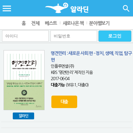
홈
전체
베스트
새로나온 책
분야별보기
명견만리 : 새로운 사회 편 - 정치, 생애, 직업, 탐구
편
인플루엔셜(주)
KBS '명견만리' 제작진 지음
2017-06-04
대출가능
(보유:1, 대출:0)
대출
알라딘