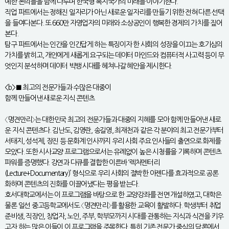
예한 논의들을 함께 다루며 한국형 복지국가의 미래를 이야기한다.
직업 파트에서는 정해진 일자리가 아닌 새로운 일자리를 만들기 위한 전혀 다른 선택
을 들여다본다. 또 660만 자영업자의 미래와 소상공인이 행복한 경제의 가치를 짚어
본다.
탐구 파트에서는 인간을 인간답게 하는 특징이자 한 사회의 성장을 이끄는 호기심의
가치를 밝히고, 개인에게 새롭게 요구되는 데이터 마인드와 컴퓨터적 사고력 등이 무
엇인지 분석하며 데이터 빅뱅 시대를 헤쳐나갈 혜안을 제시한다.
<b>■ 최고의 전문가들과 수많은 대중이
함께 만들어낸 새로운 지식 콘텐츠
〈명견만리〉는 대한민국 최고의 전문가들과 대중의 지혜를 모아 함께 만들어낸 새로
운 지식 콘텐츠다. 김난도, 김영란, 송길영, 최재천과 같은 각 분야의 최고 전문가부터
서태지, 성석제, 장진 등 문화계 인사까지 우리 사회 주요 인사들의 출연으로 화제를
모았다. 또한 시사교양 프로그램으로서는 유례없이 높은 시청률을 기록하며 콘텐츠
파워를 증명했다. 강연과 다큐를 결합한 이른바 ‘렉처멘터리
(Lecture+Documentary)’ 형식으로 우리 사회의 절박한 아젠다를 효과적으로 공론
화하며 콘텐츠의 진화를 이끌어냈다는 평을 받는다.
호서대학교에서는 이 프로그램을 바탕으로 한 교양강좌를 전면 개설하였고, 대학은
물론 일선 중고등학교에서도 〈명견만리〉를 활용한 교육이 활발하다. 학생부터 취업
준비생, 직장인, 창업자, 노인, 주부, 학부모까지 시대를 관통하는 지식과 식견을 키우
고자 하는 많은 이들이 이 프로그램을 주목한다. 특히 기존 전문가 중심의 담론에서