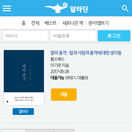
홈
전체
베스트
새로나온 책
분야별보기
말의 품격 - 말과 사람과 품격에 대한 생각들
황소북스
이기주 지음
2017-05-28
대출가능
(보유:1, 대출:0)
대출
알라딘