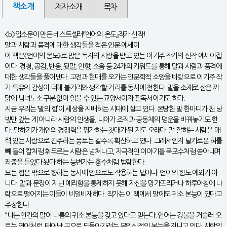
책소개
저자소개
목차
<b>입소문이 만든 베스트셀러『언어의 온도』작가 신작!
말과 사람과 품격에 대한 생각들을 적은 인문 에세이
이 책은《언어의 온도》로 많은 독자의 사랑을 받고 있는 이기주 작가의 신작 에세이집
이다. 경청, 공감, 반응, 뒷말, 인향, 소음 등 24개의 키워드를 통해 말과 사람과 품격에
대한 생각들을 풀어낸다. 고전과 현대를 오가는 인문학적 소양을 바탕으로 이기주 작
가 특유의 감성이 더해 볼거리와 생각할 거리를 동시에 전한다. 말을 소재로 삼은 까
닭에 남녀노소 구분 없이 읽을 수 있는 교양서이자 필독서이기도 하다.
지금 우리는 ‘말의 힘’이 세상을 지배하는 시대에 살고 있다. 온당한 말 한마디가 천 냥
빚만 갚는 게 아니라 사람의 인생을, 나아가 조직과 공동체의 명운을 바꿔놓기도 한
다. 말하기가 개인의 경쟁력을 평가하는 잣대가 된 지도 오래다. 말 잘하는 사람을 매
력 있는 사람으로 간주하는 풍토는 갈수록 확산하고 있다. 그래서인지 날카로운 혀를
빼 들어 칼처럼 휘두르는 사람은 넘쳐나고, 자극적인 이야기를 폭포수처럼 쏟아내며
좌중을 들었다 놨다 하는 능변가는 홍수처럼 범람한다.
모든 힘은 밖으로 향하는 동시에 안으로도 작용하는 법이다. 언어의 힘도 예외가 아
니다. 말과 문장이 지닌 예리함을 통제하지 못해 자신을 망가뜨리거나 하루아침에 나
락으로 떨어지는 이들이 비일비재하다. 작가는 이 책에서 말에도 귀소 본능이 있다고
주장한다.
“나는 인간의 말이 나름의 귀소 본능을 갖고 있다고 믿는다. 언어는 강물을 거슬러 오
르는 연어처럼, 태어난 곳으로 되돌아가려는 무의식적인 본능을 지니고 있다. 사람의