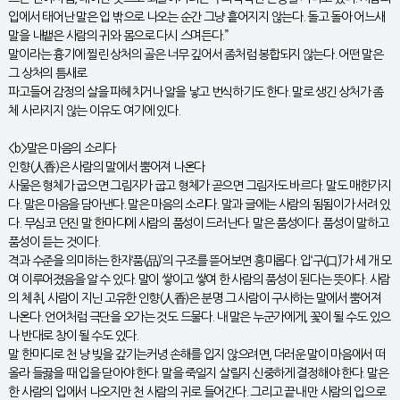
입에서 태어난 말은 입 밖으로 나오는 순간 그냥 흩어지지 않는다. 돌고 돌아 어느새
말을 내뱉은 사람의 귀와 몸으로 다시 스며든다.”
말이라는 흉기에 찔린 상처의 골은 너무 깊어서 좀처럼 봉합되지 않는다. 어떤 말은
그 상처의 틈새로
파고들어 감정의 살을 파헤치거나 알을 낳고 번식하기도 한다. 말로 생긴 상처가 좀
체 사라지지 않는 이유도 여기에 있다.
<b>말은 마음의 소리다
인향(人香)은 사람의 말에서 뿜어져 나온다
사물은 형체가 굽으면 그림자가 굽고 형체가 곧으면 그림자도 바르다. 말도 매한가지
다. 말은 마음을 담아낸다. 말은 마음의 소리다. 말과 글에는 사람의 됨됨이가 서려 있
다. 무심코 던진 말 한마디에 사람의 품성이 드러난다. 말은 품성이다. 품성이 말하고
품성이 듣는 것이다.
격과 수준을 의미하는 한자‘품(品)’의 구조를 뜯어보면 흥미롭다. 입‘구(口)’가 세 개 모
여 이루어졌음을 알 수 있다. 말이 쌓이고 쌓여 한 사람의 품성이 된다는 뜻이다. 사람
의 체취, 사람이 지닌 고유한 인향(人香)은 분명 그 사람이 구사하는 말에서 뿜어져
나온다. 언어처럼 극단을 오가는 것도 드물다. 내 말은 누군가에게, 꽃이 될 수도 있으
나 반대로 창이 될 수도 있다.
말 한마디로 천 냥 빚을 갚기는커녕 손해를 입지 않으려면, 더러운 말이 마음에서 떠
올라 들끓을 때 입을 닫아야 한다. 말을 죽일지 살릴지 신중하게 결정해야 한다. 말은
한 사람의 입에서 나오지만 천 사람의 귀로 들어간다. 그리고 끝내 만 사람의 입으로