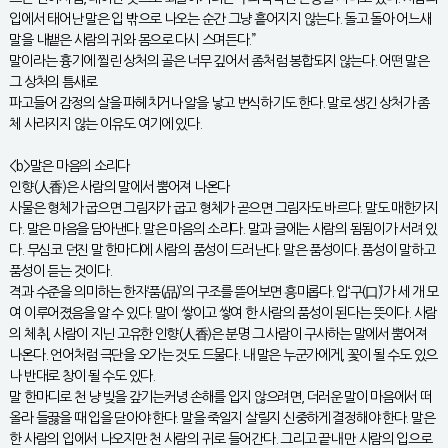
입에서 태어난 말은 입 밖으로 나오는 순간 그냥 흩어지지 않는다. 돌고 돌아 어느새
말을 내뱉은 사람의 귀와 몸으로 다시 스며든다.”
말이라는 흉기에 찔린 상처의 골은 너무 깊어서 좀처럼 봉합되지 않는다. 어떤 말은
그 상처의 틈새로
파고들어 감정의 살을 파헤치거나 알을 낳고 번식하기도 한다. 말로 생긴 상처가 좀
체 사라지지 않는 이유도 여기에 있다.
<b>말은 마음의 소리다
인향(人香)은 사람의 말에서 뿜어져 나온다
사물은 형체가 굽으면 그림자가 굽고 형체가 곧으면 그림자도 바르다. 말도 매한가지
다. 말은 마음을 담아낸다. 말은 마음의 소리다. 말과 글에는 사람의 됨됨이가 서려 있
다. 무심코 던진 말 한마디에 사람의 품성이 드러난다. 말은 품성이다. 품성이 말하고
품성이 듣는 것이다.
격과 수준을 의미하는 한자‘품(品)’의 구조를 뜯어보면 흥미롭다. 입‘구(口)’가 세 개 모
여 이루어졌음을 알 수 있다. 말이 쌓이고 쌓여 한 사람의 품성이 된다는 뜻이다. 사람
의 체취, 사람이 지닌 고유한 인향(人香)은 분명 그 사람이 구사하는 말에서 뿜어져
나온다. 언어처럼 극단을 오가는 것도 드물다. 내 말은 누군가에게, 꽃이 될 수도 있으
나 반대로 창이 될 수도 있다.
말 한마디로 천 냥 빚을 갚기는커녕 손해를 입지 않으려면, 더러운 말이 마음에서 떠
올라 들끓을 때 입을 닫아야 한다. 말을 죽일지 살릴지 신중하게 결정해야 한다. 말은
한 사람의 입에서 나오지만 천 사람의 귀로 들어간다. 그리고 끝내 만 사람의 입으로