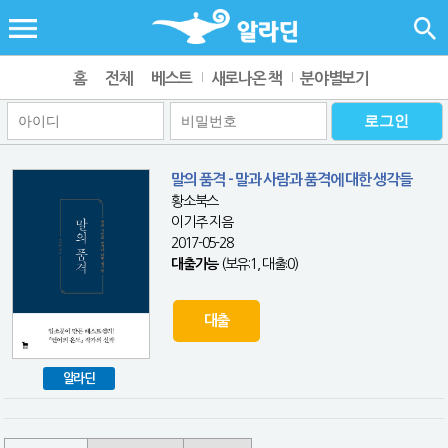
홈
전체
베스트
새로나온 책
분야별보기
말의 품격 - 말과 사람과 품격에 대한 생각들
황소북스
이기주 지음
2017-05-28
대출가능
(보유:1, 대출:0)
대출
알라딘