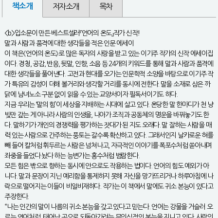
책소개
저자소개
목차
<b>입소문이 만든 베스트셀러『언어의 온도』작가 신작!
말과 사람과 품격에 대한 생각들을 적은 인문 에세이
이 책은《언어의 온도》로 많은 독자의 사랑을 받고 있는 이기주 작가의 신작 에세이집
이다. 경청, 공감, 반응, 뒷말, 인향, 소음 등 24개의 키워드를 통해 말과 사람과 품격에
대한 생각들을 풀어낸다. 고전과 현대를 오가는 인문학적 소양을 바탕으로 이기주 작
가 특유의 감성이 더해 볼거리와 생각할 거리를 동시에 전한다. 말을 소재로 삼은 까
닭에 남녀노소 구분 없이 읽을 수 있는 교양서이자 필독서이기도 하다.
지금 우리는 ‘말의 힘’이 세상을 지배하는 시대에 살고 있다. 온당한 말 한마디가 천 냥
빚만 갚는 게 아니라 사람의 인생을, 나아가 조직과 공동체의 명운을 바꿔놓기도 한
다. 말하기가 개인의 경쟁력을 평가하는 잣대가 된 지도 오래다. 말 잘하는 사람을 매
력 있는 사람으로 간주하는 풍토는 갈수록 확산하고 있다. 그래서인지 날카로운 혀를
빼 들어 칼처럼 휘두르는 사람은 넘쳐나고, 자극적인 이야기를 폭포수처럼 쏟아내며
좌중을 들었다 놨다 하는 능변가는 홍수처럼 범람한다.
모든 힘은 밖으로 향하는 동시에 안으로도 작용하는 법이다. 언어의 힘도 예외가 아
니다. 말과 문장이 지닌 예리함을 통제하지 못해 자신을 망가뜨리거나 하루아침에 나
락으로 떨어지는 이들이 비일비재하다. 작가는 이 책에서 말에도 귀소 본능이 있다고
주장한다.
“나는 인간의 말이 나름의 귀소 본능을 갖고 있다고 믿는다. 언어는 강물을 거슬러 오
르는 연어처럼, 태어난 곳으로 되돌아가려는 무의식적인 본능을 지니고 있다. 사람의