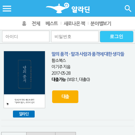
홈
전체
베스트
새로나온 책
분야별보기
말의 품격 - 말과 사람과 품격에 대한 생각들
황소북스
이기주 지음
2017-05-28
대출가능
(보유:1, 대출:0)
대출
알라딘