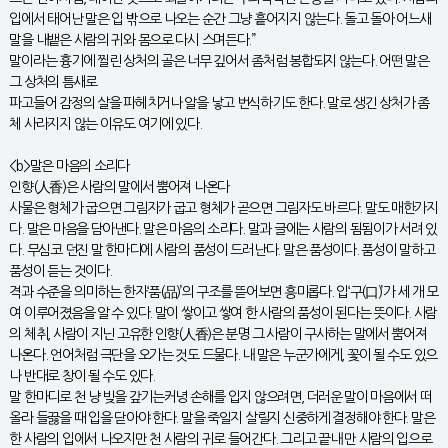
입에서 태어난 말은 입 밖으로 나오는 순간 그냥 흩어지지 않는다. 돌고 돌아 어느새
말을 내뱉은 사람의 귀와 몸으로 다시 스며든다.”
말이라는 흉기에 찔린 상처의 골은 너무 깊어서 좀처럼 봉합되지 않는다. 어떤 말은
그 상처의 틈새로
파고들어 감정의 살을 파헤치거나 알을 낳고 번식하기도 한다. 말로 생긴 상처가 좀
체 사라지지 않는 이유도 여기에 있다.
<b>말은 마음의 소리다
인향(人香)은 사람의 말에서 뿜어져 나온다
사물은 형체가 굽으면 그림자가 굽고 형체가 곧으면 그림자도 바르다. 말도 매한가지
다. 말은 마음을 담아낸다. 말은 마음의 소리다. 말과 글에는 사람의 됨됨이가 서려 있
다. 무심코 던진 말 한마디에 사람의 품성이 드러난다. 말은 품성이다. 품성이 말하고
품성이 듣는 것이다.
격과 수준을 의미하는 한자‘품(品)’의 구조를 뜯어보면 흥미롭다. 입‘구(口)’가 세 개 모
여 이루어졌음을 알 수 있다. 말이 쌓이고 쌓여 한 사람의 품성이 된다는 뜻이다. 사람
의 체취, 사람이 지닌 고유한 인향(人香)은 분명 그 사람이 구사하는 말에서 뿜어져
나온다. 언어처럼 극단을 오가는 것도 드물다. 내 말은 누군가에게, 꽃이 될 수도 있으
나 반대로 창이 될 수도 있다.
말 한마디로 천 냥 빚을 갚기는커녕 손해를 입지 않으려면, 더러운 말이 마음에서 떠
올라 들끓을 때 입을 닫아야 한다. 말을 죽일지 살릴지 신중하게 결정해야 한다. 말은
한 사람의 입에서 나오지만 천 사람의 귀로 들어간다. 그리고 끝내 만 사람의 입으로