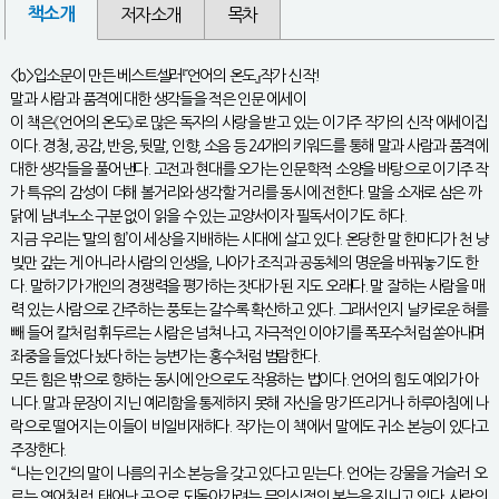
책소개
저자소개
목차
<b>입소문이 만든 베스트셀러『언어의 온도』작가 신작!
말과 사람과 품격에 대한 생각들을 적은 인문 에세이
이 책은《언어의 온도》로 많은 독자의 사랑을 받고 있는 이기주 작가의 신작 에세이집
이다. 경청, 공감, 반응, 뒷말, 인향, 소음 등 24개의 키워드를 통해 말과 사람과 품격에
대한 생각들을 풀어낸다. 고전과 현대를 오가는 인문학적 소양을 바탕으로 이기주 작
가 특유의 감성이 더해 볼거리와 생각할 거리를 동시에 전한다. 말을 소재로 삼은 까
닭에 남녀노소 구분 없이 읽을 수 있는 교양서이자 필독서이기도 하다.
지금 우리는 ‘말의 힘’이 세상을 지배하는 시대에 살고 있다. 온당한 말 한마디가 천 냥
빚만 갚는 게 아니라 사람의 인생을, 나아가 조직과 공동체의 명운을 바꿔놓기도 한
다. 말하기가 개인의 경쟁력을 평가하는 잣대가 된 지도 오래다. 말 잘하는 사람을 매
력 있는 사람으로 간주하는 풍토는 갈수록 확산하고 있다. 그래서인지 날카로운 혀를
빼 들어 칼처럼 휘두르는 사람은 넘쳐나고, 자극적인 이야기를 폭포수처럼 쏟아내며
좌중을 들었다 놨다 하는 능변가는 홍수처럼 범람한다.
모든 힘은 밖으로 향하는 동시에 안으로도 작용하는 법이다. 언어의 힘도 예외가 아
니다. 말과 문장이 지닌 예리함을 통제하지 못해 자신을 망가뜨리거나 하루아침에 나
락으로 떨어지는 이들이 비일비재하다. 작가는 이 책에서 말에도 귀소 본능이 있다고
주장한다.
“나는 인간의 말이 나름의 귀소 본능을 갖고 있다고 믿는다. 언어는 강물을 거슬러 오
르는 연어처럼, 태어난 곳으로 되돌아가려는 무의식적인 본능을 지니고 있다. 사람의