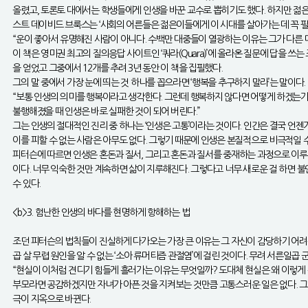
올렸고, 토론토 대에서는 학생들에게 인생을 바꾼 교수로 뽑히기도 했다. 하지만 젊
스트 데이비드 브룩스는 ‘사회의 어른들은 젊은이들에게 이 시대를 살아가는 데 꼭 필
“운이 좋아서 유명해진 사람이 아니다. 수백만 대중들이 열광하는 이유는 그가 다른 데
이 책은 영미권 최고의 질의응답 사이트인 ‘쿼라(Quara)’에 올라온 질문에 답을 쓰
을 얻었고 그중에서 12개를 추려 3년 동안 이 책을 집필했다.
그의 말 중에서 가장 눈에 띄는 것 하나를 꼽으라면 ‘행복을 추구하지 말라’는 말이다.
“보통 인생의 의미를 행복이라고 생각한다. 그런데 행복하지 않다면 어떻게 하겠는가?
불행해졌을 때 인생은 바로 실패한 것이 되어 버린다.”
그는 인생의 절대적인 진리 중 하나는 ‘인생은 고통’이라는 것이다. 인간은 결국 언젠
이를 피할 수 없는 사람은 아무도 없다. 그렇기 때문에 인생은 본질적으로 비극적일 수
피터슨에 따르면 인생은 혼돈과 질서, 그리고 혼돈과 질서를 중재하는 과정으로 이루어
이다. 너무 익숙한 것만 계속하면 삶이 지루해진다. 그렇다고 너무 새로운 걸 하면 
수 있다.
<b>3. 험난한 인생의 바다를 현명하게 항해하는 법
조던 피터슨의 법칙들이 진실하게 다가오는 가장 큰 이유는 그 자신이 감당하기 어려운
곱 살 무렵 원인을 알 수 없는 ‘소아 류머티즘 관절염’에 걸린 것이다. 무려 서른일곱 
“현실이 이처럼 견디기 힘들게 흘러가는 이유는 무엇일까? 도대체 현실은 왜 이렇게 
부모라면 공감하겠지만 자녀가 아픈 것을 지켜보는 것만큼 고통스러운 일은 없다. 그
극이 지옥으로 바뀐다.