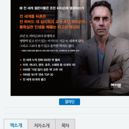
알라딘
책소개
저자소개
목차