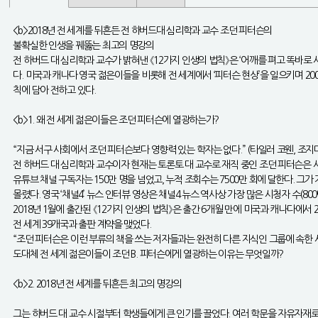
<b>2018년 전 세계를 뒤흔든 전 하버드대 심리학과 교수 조던 피터슨의
불확실한 인생을 꿰뚫는 최고의 명강의
전 하버드 대 심리학과 교수가 밝혀낸 《12가지 인생의 법칙》은 ‘어깨를 펴고 똑바로 
다. 미국과 캐나다 영국 젊은이들을 비롯해 전 세계에서 ‘피터슨 현상’을 일으키며 20
칙에 담아 전하고 있다.
<b>1. 왜 전 세계 젊은이들은 조던 피터슨에 열광하는가?
“지금 서구 사회에서 조던 피터슨보다 영향력 있는 학자는 없다.” (타일러 코웬, 조지
전 하버드 대 심리학과 교수이자 현재는 토론토 대 교수로 재직 중인 조던 피터슨은 
유튜브 채널 구독자는 150만 명을 넘었고, 누적 조회수는 7500만 회에 달한다. 그가
몰렸다. 영국 ‘채널4’ 뉴스 인터뷰 영상은 채널4 뉴스 역사상 가장 많은 시청자 수(8
2018년 1월에 출간된 《12가지 인생의 법칙》은 출간 6개월 만에 미국과 캐나다에서 20
전 세계 39개국과 출판 계약을 맺었다.
“조던 피터슨은 이런 부류의 책을 쓰는 저자들과는 완전히 다른 지식인 그룹에 속한 사
도대체 전 세계 젊은이들이 조던 B. 피터슨에게 열광하는 이유는 무엇일까?
<b>2. 2018년 전 세계를 뒤흔든 최고의 명강의
그는 하버드 대 교수 시절부터 학생들에게 큰 인기를 끌었다. 여러 학문을 자유자재