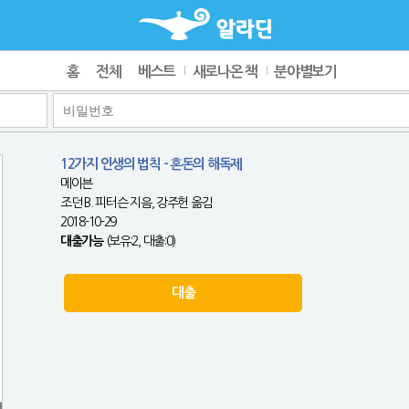
홈
전체
베스트
새로나온 책
분야별보기
12가지 인생의 법칙 - 혼돈의 해독제
메이븐
조던 B. 피터슨 지음, 강주헌 옮김
2018-10-29
대출가능
(보유:2, 대출:0)
대출