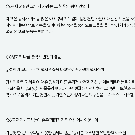
<b>광해군 8년, 모두가 꿈꿔 온 또 한 명의 왕이 있었다
이 책은 광해가 의식을 잃은 사이 광해와 똑같이 생긴 천민 하선이 대신 왕 노릇을 
여인이라는 이유로 가족을 잃어야 했던 중전을 중심으로 그들을 둘러싼 정치적 암투를 
꿈꿔 온 왕의 모습을 보여 준다.
<b>영화와 다른 충격적 반전과 결말
풍성한 캐릭터, 탄탄한 역사 지식을 바탕으로 재탄생한 역사소설
영화와 함께 기획된 이 책은 영화와 다른 충격적 반전과 개성 넘치는 캐릭터들로 재탄
대립각을 세우고 있는 인물들의 행동과 내면 변화까지 섬세하게 그려냈다. 또한 왜 광
역적으로 몰리게 되는 것인지 등 자연스럽게 생겨나는 의구심을 독자 스스로 해소할 
<b>고교 역사교사들이 뽑은 ‘재평가가 필요한 역사 인물 1위’
지금껏 한 번도 주목받지 못한 난세의 명군, ‘광해’를 재조명한 유일한 역사 소설