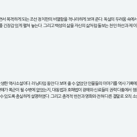
하면서 목격하게 되는 조선 정치판의 비열함을 적나라하게 보여 준다. 독살의 두려움 속에서
긴장감 있게 펼쳐 놓는다. 그리고 백성의 삶을 자신의 삶처럼 돌보는 천민 하선과 제 이
생한 역사소설이다. 러닝타임 동안 다 보여 줄 수 없었던 인물들의 이야기를 역사 기록에
해가 폭군이 될 수밖에 없었는지, 대동법과 호패법이 광해와 신료들의 권력 다툼에서 쟁점
수 있도록 충실하게 설명하였다. 그리고 충격적 반전과 영화와 전혀 다른 결말로 오직 소