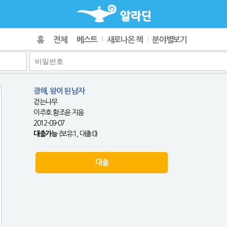
홈
전체
베스트
새로나온 책
분야별보기
광해, 왕이 된 남자
걷는나무
이주호.황조윤 지음
2012-09-07
대출가능
(보유:1, 대출:0)
대출