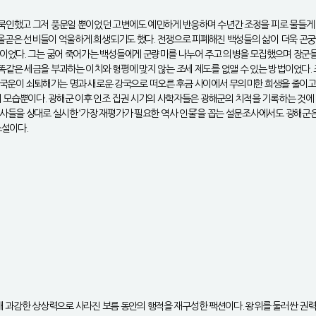
묵인했고 그저 풍문일 뿐이었던 고변에도 예민하게 반응하며 수년간 조정을 피로 물들게 
 올곧은 선비들이 억울하게 희생되기도 했다. 전쟁으로 피폐해진 백성들의 삶이 더욱 곤궁
이었다. 그는 굶어 죽어가는 백성들에게 군량미를 나누어 주고 의병을 모집했으며 장군들
같은 세금을 부과하는 이치와 형평에 맞지 않는 조세 제도를 없앨 수 있는 방법이었다.
다. 국운이 쇠퇴해가는 명과 새로운 강국으로 떠오른 후금 사이에서 무의미한 희생을 줄이고
의 모습뿐이다. 광해군 이후 인조 집권 시기의 사학자들은 광해군의 치적을 기록하는 것에
들을 상대로 실시한 ‘가장 재평가가 필요한 역사 인물’을 꼽는 설문조사에서도 광해군은 
소설이다.
작해 과감한 상상력으로 사라진 보름 동안의 행적을 재구성한 팩션이다. 왕위를 둘러싼 권력