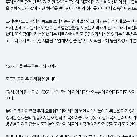
두려움으로 점점 난폭해져 가던 ‘광해’는 도승지 ‘허균’에게 자신을 대신하여 왕 노
을 통해 왕과 똑같이 생긴 ‘하선’을 찾아낸다. 기방의 취객들 사이에서 걸쭉한 만담으
그러던 어느 날 광해가 독으로 쓰러지는 사건이 발생하고, 허균은 하선에게 보름 간 
까지, 말해서도 들켜서도 안 되는 위험천만한 왕 노릇을 시작하게 된다. 그러나 하선
했다. 또 임금에게 직언을 했다는 죄로 참형시키고 유일하게 백성을 위하는 대동법은 
고. 그러나 저보다 못한 사람을 가엽게 여길 줄 알고 제 이익을 위해 남을 희생시켜 
<b>시대를 관통하는 역사 이야기
모두가 꿈꿔 온 진짜 왕을 만나다!
『광해, 왕이 된 남자』는 400여 년 전 조선의 이야기지만 오늘날의 이야기이기도 하다
이다.
눈만 마주치면 죽일 듯이 으르렁거리던 서인과 북인 사대부들이 대동법을 막기 위해
장하는 신료들의 행동에서는 여전히 제 목소리를 내지 못하고 강대국에 끌려 다니기만
방법을 가리지 않는 세도가들의 모습에 지금의 한국 정치가 담겨 있다고 해도 과언이
한명기 명지대 사학과 교수는 이렇게 말했다. “지난 500년 동안, 기존의 패권국이 