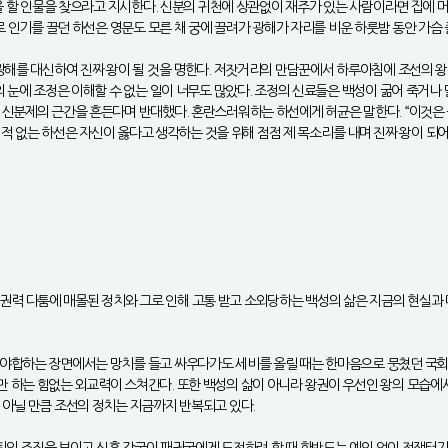
릇을 할 인물을 찾으라고 지시한다. 신분의 귀천에 상관없이 재주가 있는 사람이라면 집에 
로 인기를 끌던 하선은 영문도 모른 채 궁에 끌려가 광해가 자리를 비운 하룻밤 동안 가슴 
광해를 대신하여 진짜 왕이 될 것을 명한다. 저잣거리의 만담꾼에서 하루아침에 조선의 왕
의 눈에 조정은 이해할 수 없는 일이 너무도 많았다. 조정의 신료들은 백성이 굶어 죽거나
신분제의 근간을 흔든다며 반대했다. 혼란스러워하는 하선에게 허균은 말한다. “이것은 옳
본 적 없는 하선은 자신이 옳다고 생각하는 것을 위해 점점 제 목소리를 내며 진짜 왕이 되
. 권력 다툼에 매몰된 정치와 그로 인해 고통 받고 소외당하는 백성의 삶은 지금의 현실과 
 야합하는 장면에서는 망치를 들고 싸우다가도 세비를 올릴 때는 한마음으로 뭉쳤던 국회
 하는 힘없는 외교력이 스쳐간다. 또한 백성의 삶이 아니라 왕권이 우선인 왕의 모습에서
 아닐 만큼 조선의 정치는 지금까지 반복되고 있다.
쇠퇴의 조짐을 보이고 신흥 강국이 패권국에게 도전하려 할 때 한반도는 예외 없이 전쟁터가 