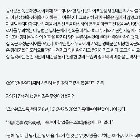
광해군은 폭군이었다. 어좌에 오르자마자 형 임해군과 이복동생 영창대군의 사사를 
의 이런 성향을 정적을 제거하는 데 이용했다. 그로 인해 당파 싸움은 끊이지 않았고
이 발발하자마자 피난 계획을 세운 선조를 대신하여 분조를 이끌고 전장을 누빈 영웅
조세를 부과하는 대동법은 농사꾼에게 전복을 바치라 하고 부자와 가난한 사람에게 똑
다. 또한 광해는 ‘사대의 예’만을 따지며 명에 순종하는 것에 반대한 유일한 왕이었
럼 폭군과 성군 사이를 오갔다. 하지만 현재 우리에게 기억된 광해군은 비정한 폭군
은 광해군을 의도적으로 깎아내려지고 잊힌 왕이라고 평가하기도 한다. 고교 역사 교사
럼 생각하는 천민 하선의 대립을 통해 진정한 왕의 모습과 정치의 의미를 묻는 역사
<b>『승정원일기』에서 사라져 버린 광해군 8년, 15일간의 기록
광해가 감추려 했던 비밀은 무엇이었을까?
『조선왕조실록』광해군 8년, 1616년 2월 28일 기록에는 이런 말이 남아 있다.
“可諱之事 勿出朝報。: 숨겨야 할 일들은 조보(朝報)에 내지 말라.”
『광해, 왕이 된 남자』는 ‘왕이 숨기고자 한 것은 무엇이었을까?’하는 호기심에서 시