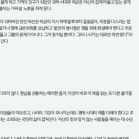
머물게 하고 기꺼이 친구가 되었던 괴짜 사대부 허균은 자신의 집에 머물고 있는 문객
졸이는 가짜 왕 노릇을 하게 된다.
이 되어버린 천민 하선은 허균의 지시 하에 말투부터 걸음걸이, 국정을 다스리는 법
 말거나 명에 금은보화를 상납하고 몇 만의 병사쯤은 명을 위해 희생해야 한다고 주장
고 그름의 문제가 아니다. 그저 정치일 뿐이다. 그러니 시키는 대로만 하면 된다”라
어간다.
다르지 않다. 현실을 관통하는 예리한 풍자, 이것이 바로 이 책을 읽는 또 다른 즐거움
의원들이 떠오르고, 나라의 기강이 무너지는데도 명에 사대의 예를 다해야 한다고 주
는 소외되는 국민의 삶이 겹쳐진다. 자신의 뜻과 맞지 않는 사람들을 죽이는 데 수단
되었다. 14세기 후반의 원명교체, 16세기 후반의 임진왜란, 17세기 초반의 병자호