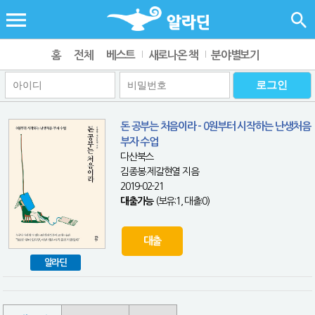
홈
전체
베스트
새로나온 책
분야별보기
돈 공부는 처음이라 - 0원부터 시작하는 난생처음
부자 수업
다산북스
김종봉.제갈현열 지음
2019-02-21
대출가능
(보유:1, 대출:0)
대출
알라딘