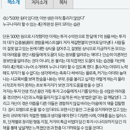
책소개
저자소개
목차
<b>“500만 원이 있다면, 이번 생은 아직 틀리지 않았다”
누구나 따라 할 수 있는 4단계 완성 돈이 모이는 습관
단돈 500만 원으로 시작했지만 이제는 투자 수익만으로 한 달에 1억 원을 버는 투자
의 대가 김종봉(JB)의 경험을 베스트셀러 저자 제갈현열의 언어로 담아냈다. 사람들
이 잘못 알고 있는 돈에 대한 상식을 짚어주고, 잘못된 상식으로 지금까지 돈 모으는
데 어려움을 겪던 사람들에게 도움이 되는 정보를 알려주는 책이다. 단순히 이론적인
정보만을 알려주는 것이 아니라, 돈 불리는 데 직접적인 도움이 되는 습관을 자산에
따라 4단계로 나누어 소개하여 누구나 따라 할 수 있도록 한다. 흙수저는 아무리 노력
해도 부자가 될 수 없다는 생각에 버는 족족 다 써버리는 욜로족, 커가는 아이와 늘어
나는 사교육비를 보며 한숨을 내쉬는 부부, 돈을 불리고 싶지만 어떻게 하는지 몰라
시작조차 하지 못하는 초보 투자자가 보면 크게 도움을 받을 수 있다.
저자는 투자 인생 15년 동안 자칭 투자 고수들에게 사기를 당하는 등 수많은 어려움
을 겪으면서 시간과 노력을 들이지 않고 쉽게 돈 버는 방법은 없다는 걸 깨달았다. 그
리고 자신이 겪은 아픔을 다른 이들은 경험하지 않길 바라는 마음에 이 책을 집필했
다. 잠시 요행으로 돈을 벌 수 있더라도 오랜 시간 동안 그 돈을 유지하려면 갖고 있는
돈의 규모에 따라 적절한 행동과 생각을 해야 한다. 다양한 사례, 이해를 돕는 일러스
트, 단계별로 정리된 행동 지침, 저자의 특급 비법이 담긴 투자 시나리오까지 담긴 이
책을 통해 낯설게만 느껴졌던 돈과 한층 더 가까워질 수 있을 것이다.