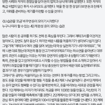
양한 사례와 저자의 경험담을 담아 돈의 법칙과 상식에 대해 설명한다. 또한 저자의
특급 비법이 담긴 투자 시나리오도 공개한다. 책을 한 장 한 장 읽다보면 돈과 친해지
고, 미래를 준비하는 계기를 마련할 수 있을 것이다.
<b>습관을 ‘조금’ 바꾸면 돈이 모이기 시작한다!
누구나 따라 할 수 있는 4단계 완성 돈이 모이는 습관
많은 사람이 돈 공부를 하기도 전에 돈 욕심을 부린다. 그래서 재테크서를 이것저것
찾아보고, 강연도 찾아 듣는다. 하지만 배운 내용을 적용하기가 생각보다 쉽지 않다.
그렇기에 “재테크서 여러 권을 읽어 보았는데 막상 실천하기가 너무 어려워요”, “책
에 나온 대로 했는데 여전히 통장 잔고가 바닥이에요!”라는 하소연을 쏟아낸다. 대부
분의 조언이 소용없는 이유는 저자와 강연자의 상황과 내 상황이 다르기 때문이다.
특히, 큰돈을 갖고 있어야 비로소 시작할 수 있는 방법들을 주로 소개하고 있어서 시
작부터 좌절감을 맛볼 때가 많다. 막상 종잣돈이 있어서 배운 대로 실천해보더라도
결과가 다른 경우가 많아 당황하기 일쑤다.
그래서 『돈 공부는 처음이라』는 돈 모으는 것부터 첫 투자를 하는 방법 그리고 어느
정도 돈을 모았을 때 해야 할 행동 지침을 총 4단계로 나눠 알려준다. 준비 단계에서
는 돈이 없어도 행복할 수 있다는 말에 반박하고, 돈을 바라보는 새로운 관점을 제시
한다. 1단계에서는 이자가 적더라도 적금을 부어 1000만 원을 만들고, 자신만의 기
준을 만들어 미래를 예측해보기를 권한다. 2단계에서는 97 대 3의 법칙을 소개하고,
관심 투자 분야에 대한 공부법과 100×10 법칙을 활용한 투자법을 안내한다. 3단계에