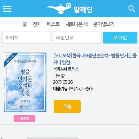
홈
전체
베스트
새로나온 책
분야별보기
[오디오북] 한국대표중단편문학 - 별을 안거든 울
지나 말걸
북큐브네트웍스
나도향
2015-05-26
대출가능
(보유:5, 대출:0)
대출
북큐브