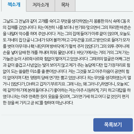
책소개
저자소개
목차
그날도 그 전날과 같이 고개를 숙이고 무엇을 생각하였는지 몽롱한 의식 속에 C동 R
의 집에를 갔었나이다. R는 여전히 나를 보더니 반가와 맞으면서 그의 파리한 바른손
을 내밀어 악수를 하여 주었나이다. 저는 그의 집에 들어가 마루 끝이 앉으며, 오늘도
또 자네의 집 단골 나그네가 되어 볼까?하고 구두끈을 끄르고 방안으로 들어가 모자
를 벗어 아무 데나 홱 내던지며 방바닥에 가 펄썩 주저 앉았다가 그의 외투 주머니에
손을 넣어 담배 한 개를 꺼내어 피워 물었나이다. 바닷가에서는 거의 거의 그쳐 가는
가늘은 눈이 사르락사르락 힘없이 떨어지고 있었나이다. 그때 R의 얼굴은 어째 그전
과 같이 즐겁고 사념 없는 빛이 보이지 않고 제가 주는 농담에 다만 입 가장자리로 힘
없이 도는 쓸쓸한 미소를 줄 뿐이었나이다. 저는 그것을 보고 아주 마음이 공연히 힘
이 없어지며 다만 멍멍히 담배 연기만 뿜고 있었나이다. R는 무엇을 생각하였는지 멀
거니 앉았다가, DH하고 갑자기 부르지요. 그래 나는, 왜 그러나?』하였더니, 오늘 KC
에 갈까?하기에 본래 돌아다니기 좋아하는 저는 아주 시원하게, 가지 하고 대답을 하
였더니 R는 아주 만족한 듯이 웃음을 웃으며, 그러면 가세 하고 어디 갈 것인지 편지
한 장을 써 가지고 곧 KC를 향하여 떠났나이다.
목록보기