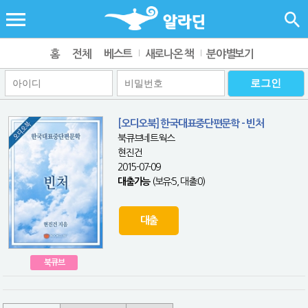
홈
전체
베스트
새로나온 책
분야별보기
[오디오북] 한국대표중단편문학 - 빈처
북큐브네트웍스
현진건
2015-07-09
대출가능
(보유:5, 대출:0)
대출
북큐브