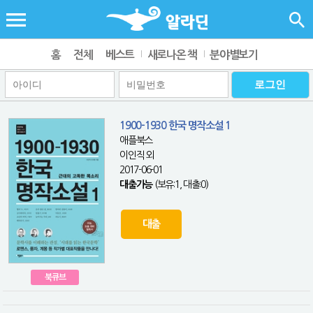
홈
전체
베스트
새로나온 책
분야별보기
1900-1930 한국 명작소설 1
애플북스
이인직 외
2017-06-01
대출가능
(보유:1, 대출:0)
대출
북큐브