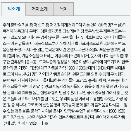
책소개
저자소개
목차
우리 문학 읽기를 좀 더 쉽고 좀 더 친절하게 전하고자 하는 것이 《한국 명작소설》의
목적이자 목표다. 문학의 참된 즐거움을 되살리는 가장 좋은 방법은 제목 정도는 누
구나 알고 있으나 대개는 읽지 않은 한국문학을 다시 읽어보는 일일 것이다. 애플북
스는 이 권유를 좀 더 적극적으로 하기 위해 시대별 대표작품으로 한국문학 단편 모
음집을 꾸렸다. ‘시대를 읽는 한국문학’이란 콘셉트로 근대소설의 포문을 연 이인직
의 [혈의 누], 계몽소설을 대표하는 이광수의 [소년의 비애], 풍자와 해학, 골계미를 추
구한 김유정의 [동백꽃], 모더니즘의 절정을 보여준 이상의 [날개]에 이르기까지 한국
문학의 큰 기둥이 되었던 대표 작품을 각각 1900~1930년대와 1940년대로 시대별
로 모아 나눠, 총 21명의 작가와 작품을 최대한 원문 그대로 읽을 수 있게 구성했다.
문학 독자가 사랑했던 시대를 대표하는 작가들의 로맨스, 풍자와 해학, 계몽 등 다양
한 장르를 한꺼번에 만날 수 있으며 독자의 독자들의 가슴을 쥐락펴락했던 인기 작품
을 문학사의 이해를 돕는 설명과 함께 만날 수 있다. 고전 중에 명작을 가려서 읽는 것
은 오늘의 세계와 그 세계를 살고 있는 우리의 삶을 이해하고 통찰할 수 있는 가장 좋
은 길 중 하나다. 모쪼록 이 선집을 통해 독자들이 문학 읽기의 즐거움을 다시금 느낄
수 있는 것은 물론, 문학과 시대를 동시에 만끽할 수 있기를 바란다. ※ 〈1900-1930
한국 명작소설 1〉 전자책은 저작권이 없는 작품으로만 출간해, 종이책과 수록 작품
수에 일부 차이가 있습니다. ※