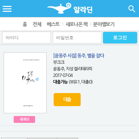
홈
전체
베스트
새로나온 책
분야별보기
[윤동주 시집] 동주, 별을 잡다
부크크
윤동주, 지성 캘리테라피
2017-07-04
대출가능
(보유:1, 대출:0)
대출
북큐브