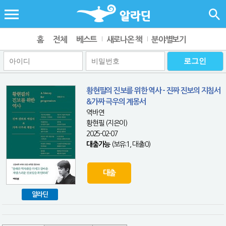
홈
전체
베스트
새로나온 책
분야별보기
황현필의 진보를 위한 역사 - 진짜 진보의 지침서
&가짜 극우의 계몽서
역바연
황현필 (지은이)
2025-02-07
대출가능
(보유:1, 대출:0)
대출
알라딘