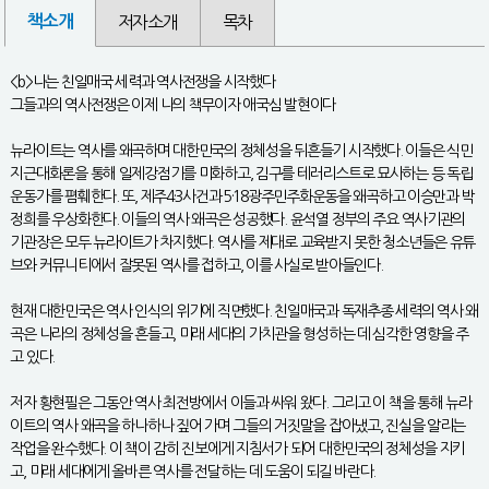
책소개
저자소개
목차
<b>나는 친일매국 세력과 역사전쟁을 시작했다
그들과의 역사전쟁은 이제 나의 책무이자 애국심 발현이다
뉴라이트는 역사를 왜곡하며 대한민국의 정체성을 뒤흔들기 시작했다. 이들은 식민
지근대화론을 통해 일제강점기를 미화하고, 김구를 테러리스트로 묘사하는 등 독립
운동가를 폄훼한다. 또, 제주4·3사건과 5·18광주민주화운동을 왜곡하고 이승만과 박
정희를 우상화한다. 이들의 역사 왜곡은 성공했다. 윤석열 정부의 주요 역사기관의
기관장은 모두 뉴라이트가 차지했다. 역사를 제대로 교육받지 못한 청소년들은 유튜
브와 커뮤니티에서 잘못된 역사를 접하고, 이를 사실로 받아들인다.
현재 대한민국은 역사 인식의 위기에 직면했다. 친일매국과 독재추종 세력의 역사 왜
곡은 나라의 정체성을 흔들고, 미래 세대의 가치관을 형성하는 데 심각한 영향을 주
고 있다.
저자 황현필은 그동안 역사 최전방에서 이들과 싸워 왔다. 그리고 이 책을 통해 뉴라
이트의 역사 왜곡을 하나하나 짚어 가며 그들의 거짓말을 잡아냈고, 진실을 알리는
작업을 완수했다. 이 책이 감히 진보에게 지침서가 되어 대한민국의 정체성을 지키
고, 미래 세대에게 올바른 역사를 전달하는 데 도움이 되길 바란다.